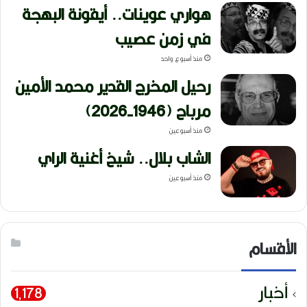
هواري عوينات.. أيقونة البهجة
في زمن عصيب
منذ أسبوع واحد
رحيل المخرج القدير محمد الأمين
مرباح (1946-2026)
منذ أسبوعين
الشاب بلال.. شيخ أغنية الراي
منذ أسبوعين
الأقسام
أخبار
1٬178