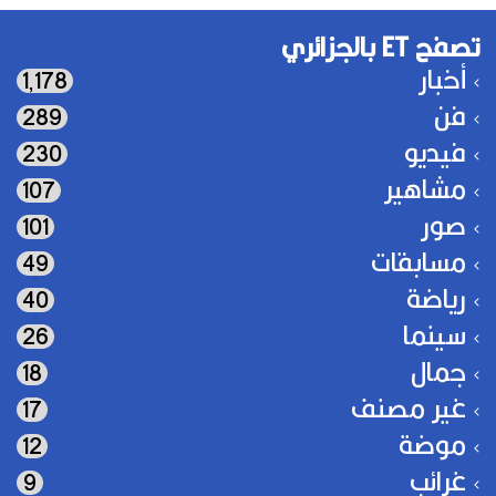
تصفح ET بالجزائري
أخبار
1٬178
فن
289
فيديو
230
مشاهير
107
صور
101
مسابقات
49
رياضة
40
سينما
26
جمال
18
غير مصنف
17
موضة
12
غرائب
9