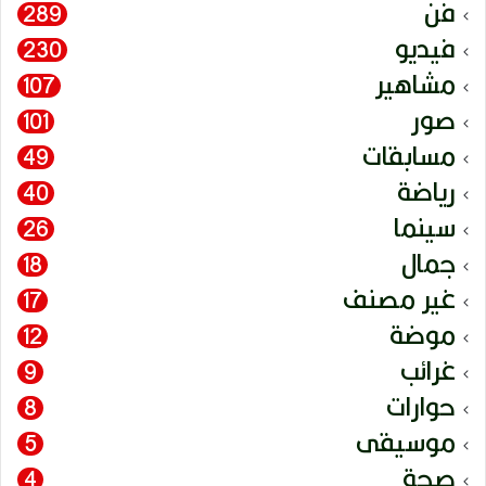
فن
289
فيديو
230
مشاهير
107
صور
101
مسابقات
49
رياضة
40
سينما
26
جمال
18
غير مصنف
17
موضة
12
غرائب
9
حوارات
8
موسيقى
5
صحة
4