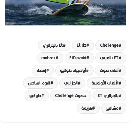
Challenge
Et dz
Et بالجزائري
ET بالعربي
EtDjazairi
mahrez
أحلى صوت
أولمبياد طوكيو
إقصاء
الألعاب الأولمبية
الجزائري
اليوم السادس
بالجزائري ET
صوت Challenge
طوكيو
مشاهير
هزيمة