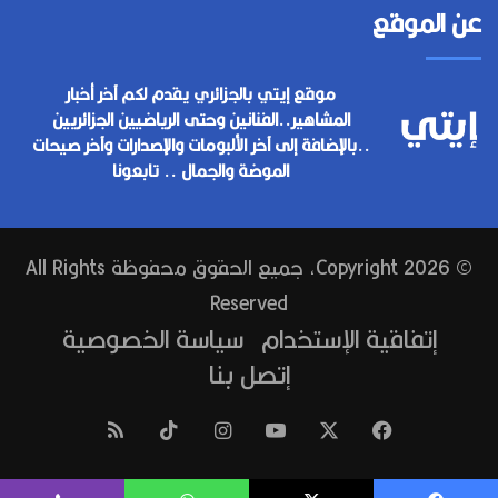
عن الموقع
موقع إيتي بالجزائري يقدم لكم آخر أخبار
المشاهير..الفنانين وحتى الرياضيين الجزائريين
..بالإضافة إلى آخر الألبومات والإصدارات وآخر صيحات
الموضة والجمال .. تابعونا
© Copyright 2026, جميع الحقوق محفوظة All Rights
Reserved
إتفاقية الإستخدام
سياسة الخصوصية
إتصل بنا
فيسبوك
‫X
‫YouTube
انستقرام
‫TikTok
ملخص
الموقع