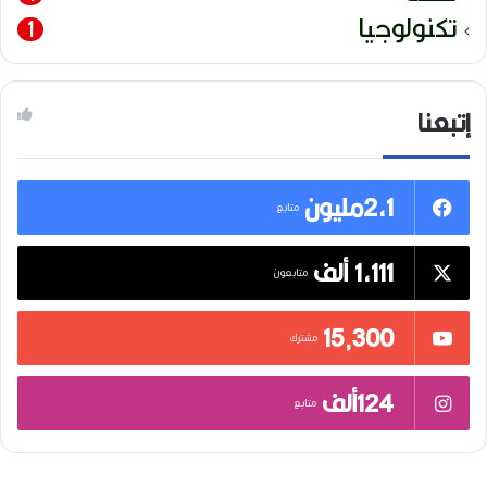
تكنولوجيا
1
إتبعنا
2,1مليون
متابع
1,111 ألف
متابعون
15٬300
مشترك
124ألف
متابع