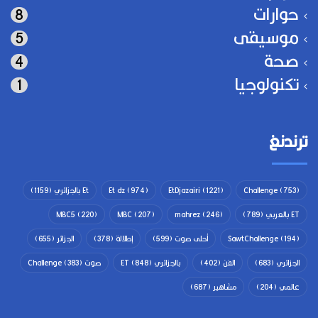
حوارات
8
موسيقى
5
صحة
4
تكنولوجيا
1
ترندنغ
(753)
Challenge
(1221)
EtDjazairi
(974)
Et dz
Et بالجزائري
(1159)
ET بالعربي
(789)
(246)
mahrez
(207)
MBC
(220)
MBC5
(194)
SawtChallenge
أحلى صوت
(599)
إطلالة
(378)
الجزائر
(655)
الجزائري
(683)
الفن
(402)
بالجزائري ET
(848)
صوت Challenge
(383)
عالمي
(204)
مشاهير
(687)