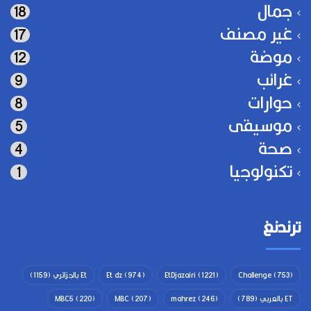
جمال
18
غير مصنف
17
موضة
12
غرائب
9
حوارات
8
موسيقى
5
صحة
4
تكنولوجيا
1
ترندنغ
(753)
Challenge
(1221)
EtDjazairi
(974)
Et dz
Et بالجزائري
(1159)
ET بالعربي
(789)
(246)
mahrez
(207)
MBC
(220)
MBC5