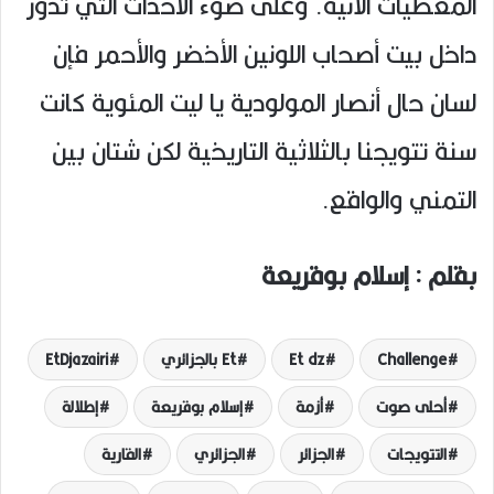
المعطيات الآنية. وعلى ضوء الأحداث التي تدور
داخل بيت أصحاب اللونين الأخضر والأحمر فإن
لسان حال أنصار المولودية يا ليت المئوية كانت
سنة تتويجنا بالثلاثية التاريخية لكن شتان بين
التمني والواقع.
بقلم : إسلام بوقريعة
Challenge
Et dz
Et بالجزائري
EtDjazairi
أحلى صوت
أزمة
إسلام بوقريعة
إطلالة
التتويجات
الجزائر
الجزائري
القارية