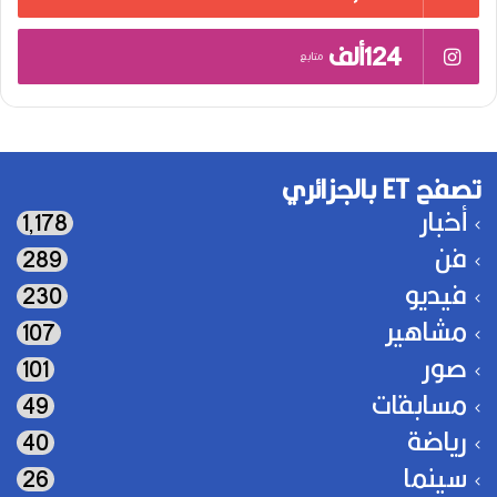
124ألف
متابع
تصفح ET بالجزائري
أخبار
1٬178
فن
289
فيديو
230
مشاهير
107
صور
101
مسابقات
49
رياضة
40
سينما
26