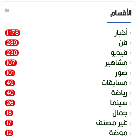
الأقسام
أخبار
1٬178
فن
289
فيديو
230
مشاهير
107
صور
101
مسابقات
49
رياضة
40
سينما
26
جمال
18
غير مصنف
17
موضة
12