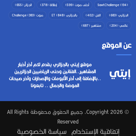
(194)
SawtChallenge
أحلى صوت
(599)
إطلالة
(378)
الجزائر
(655)
الجزائري
(683)
الفن
(402)
بالجزائري ET
(848)
صوت Challenge
(383)
عالمي
(204)
مشاهير
(687)
عن الموقع
موقع إيتي بالجزائري يقدم لكم آخر أخبار
المشاهير..الفنانين وحتى الرياضيين الجزائريين
..بالإضافة إلى آخر الألبومات والإصدارات وآخر صيحات
الموضة والجمال .. تابعونا
© Copyright 2026, جميع الحقوق محفوظة All Rights
Reserved
إتفاقية الإستخدام
سياسة الخصوصية