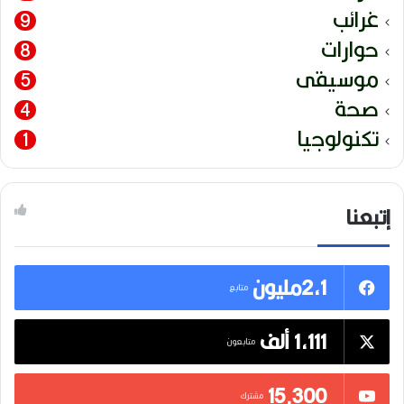
غرائب
9
حوارات
8
موسيقى
5
صحة
4
تكنولوجيا
1
إتبعنا
2,1مليون
متابع
1,111 ألف
متابعون
15٬300
مشترك