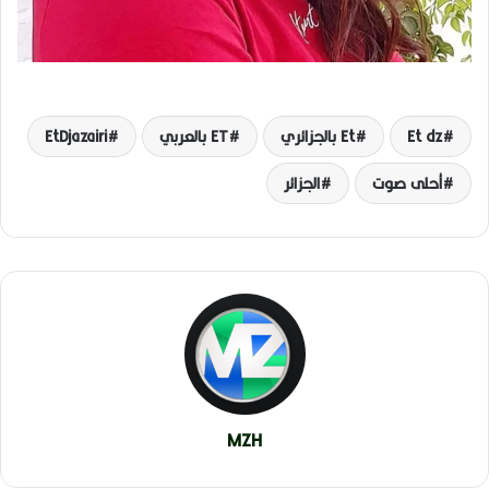
Et dz
Et بالجزائري
ET بالعربي
EtDjazairi
أحلى صوت
الجزائر
MZH