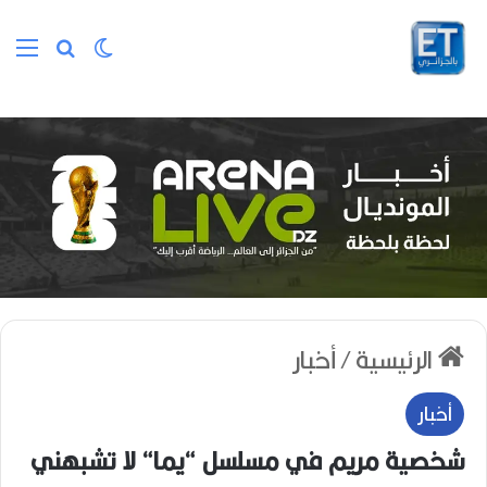
الوضع المظلم
بحث عن
الق
الرئيسية
/
أخبار
أخبار
شخصية مريم في مسلسل “يما“ لا تشبهني