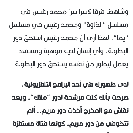
وشاهدنا فرقا كبيرا بين محمد رغيس في
مسلسل “الخاوة“ ومحمد رغيس في مسلسل
“يما“، لهذا أرى أن محمد رغيس استحق دور
البطولة، وأي إنسان لديه موهبة ومستعد
يعمل ليطور من نفسه يستحق دور البطولة.
لدى ظهورك في أحد البرامج التلفزيونية،
صرحت بأنك كنت مرشحة لدور “ملاك“، وبعد
نقاش مع المخرج أخذت دور مريم.. ألم
تتخوفي من دور مريم، كونها فتاة مستفزة