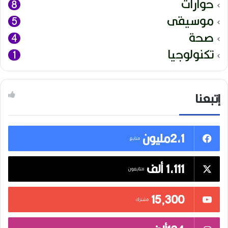
حوارات
8
موسيقى
5
صحة
4
تكنولوجيا
1
إتبعنا
2,1مليون
متابع
1,111 ألف
متابعون
15٬300
مشترك