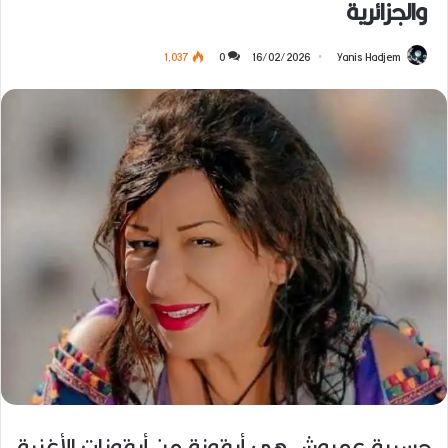
والجزائرية
1٬037
0
16/02/2026
Yanis Hadjem
حسيبة عمروش هي أيقونة من أيقونات الأغنية