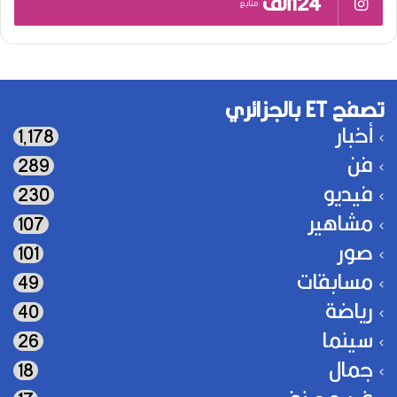
124ألف
متابع
تصفح ET بالجزائري
أخبار
1٬178
فن
289
فيديو
230
مشاهير
107
صور
101
مسابقات
49
رياضة
40
سينما
26
جمال
18