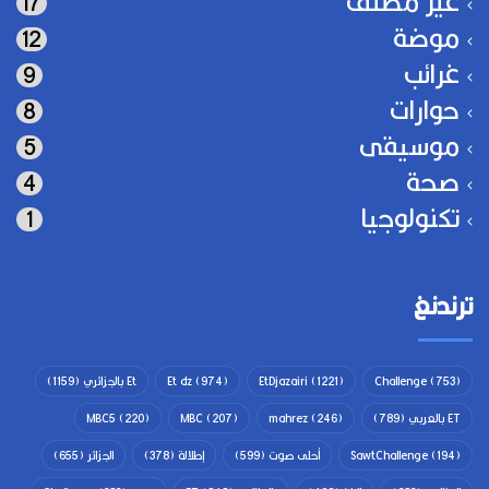
غير مصنف
17
موضة
12
غرائب
9
حوارات
8
موسيقى
5
صحة
4
تكنولوجيا
1
ترندنغ
(753)
Challenge
(1221)
EtDjazairi
(974)
Et dz
Et بالجزائري
(1159)
ET بالعربي
(789)
(246)
mahrez
(207)
MBC
(220)
MBC5
(194)
SawtChallenge
أحلى صوت
(599)
إطلالة
(378)
الجزائر
(655)