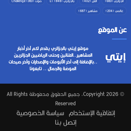
الجزائري
(683)
الفن
(402)
بالجزائري ET
(848)
صوت Challenge
(383)
عالمي
(204)
مشاهير
(687)
عن الموقع
موقع إيتي بالجزائري يقدم لكم آخر أخبار
المشاهير..الفنانين وحتى الرياضيين الجزائريين
..بالإضافة إلى آخر الألبومات والإصدارات وآخر صيحات
الموضة والجمال .. تابعونا
© Copyright 2026, جميع الحقوق محفوظة All Rights
Reserved
إتفاقية الإستخدام
سياسة الخصوصية
إتصل بنا