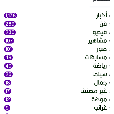
أخبار
1٬178
فن
289
فيديو
230
مشاهير
107
صور
101
مسابقات
49
رياضة
40
سينما
26
جمال
18
غير مصنف
17
موضة
12
غرائب
9