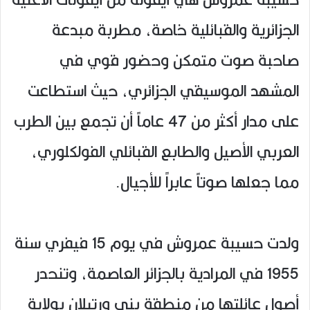
الجزائرية والقبائلية خاصة، مطربة مبدعة
صاحبة صوت متمكن وحضور قوي في
المشهد الموسيقي الجزائري، حيث استطاعت
على مدار أكثر من 47 عاماً أن تجمع بين الطرب
العربي الأصيل والطابع القبائلي الفولكلوري،
مما جعلها صوتاً عابراً للأجيال.
ولدت حسيبة عمروش في يوم 15 فيفري سنة
1955 في المرادية بالجزائر العاصمة، وتنحدر
أصول عائلتها من منطقة بني ورتيلان بولاية