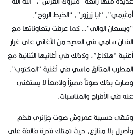
عديدة منها رائعة “مبروك العرس”، “الله الله
أمثيمي”، “ايا زرزور”، “الخيط الروح”،
“ويسعان الوالي”… كما عرفت بتعاوناتها مع
الفنان سامي في العديد من الأغاني على غرار
أغنية “هلكاغ”، وكذلك في أغانيها الثنائية مع
المطرب المتألق ماسي في أغنية “المكتوب”.
وصارت بذلك صوتاً مميزاً ولامعاً لا يستغنى
عنه في الأفراح والمناسبات.
وتبقى حسيبة عمروش صوت جزائري فخم
وأصيل بلا منازع، حيث تمتلك قدرة فائقة على