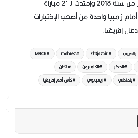
هزيمة التي بدؤوها في أكتوبر من سنة 2018 وإمتدت لـ 21 مباراة
مام زامبيا واحدة من أصعب الإختبارات
ال إفريقيا.
ي
EtDjazairi
mahrez
MBC5
الخضر
الكاميرون
الكان
بلماضي
زيمبابوي
كأس أمم إفريقيا
مشاركة عبر البريد