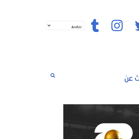
تويتر
إنستغرام
تيك توك
بحث
لم
حوارات
مسابقات
رياضة
عن