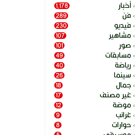
أخبار
1٬178
فن
289
فيديو
230
مشاهير
107
صور
101
مسابقات
49
رياضة
40
سينما
26
جمال
18
غير مصنف
17
موضة
12
غرائب
9
حوارات
8
موسيقى
5