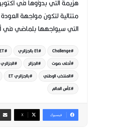
متتالية لتكون مواجهة العودة أ
التي سيواجهها بلماضي في أدغ
Challenge
Et بالجزائري
ET بالعرب
أحلى صوت
الجزائر
الجزائري
المنتخب الوطني
بالجزائري ET
كأس العالم
فيسبوك
‫X