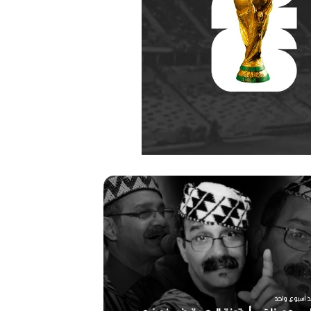
ري
رحيل
ات..
المخرج
نة
القدير
جة
محمد
الأمين
مرباح
ب
(1946-
2026)
منذ أسبوعين
ذ أسبوع واحد