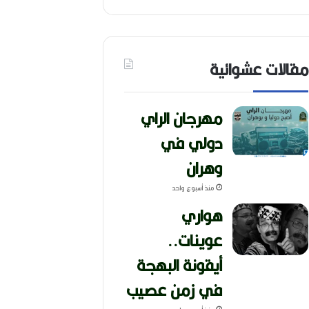
مقالات عشوائية
مهرجان الراي
دولي في
وهران
منذ أسبوع واحد
هواري
عوينات..
أيقونة البهجة
في زمن عصيب