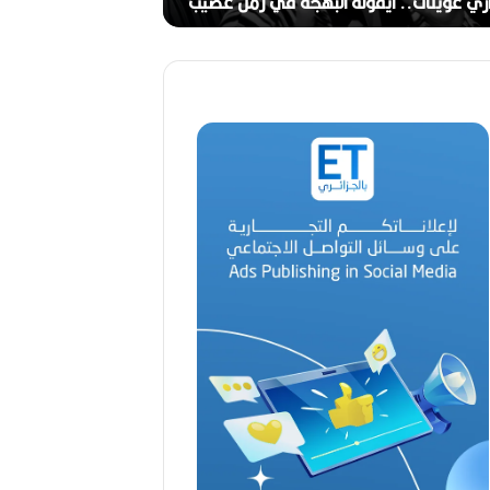
ري عوينات.. أيقونة البهجة في زمن عصيب
2026)