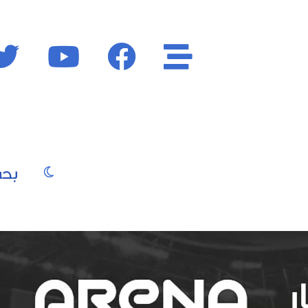
الأقسام
فايسبوك
يوتيوب
الوضع المظ
يو
صور
موسيقى
سينما
موضة
جمال
فن