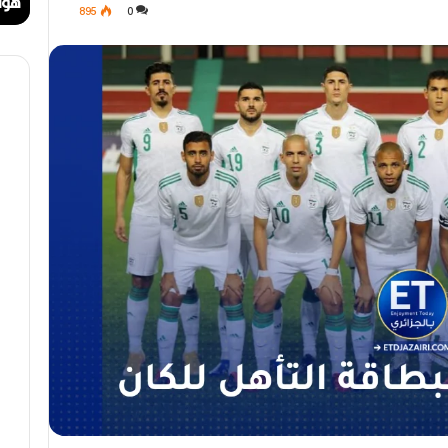
مهرجان الراي دولي في وهران
هوا
895
0