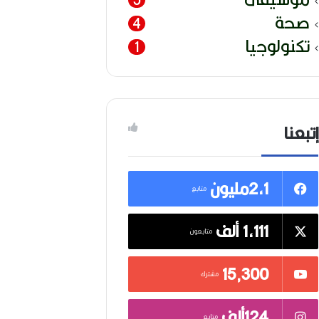
صحة
4
تكنولوجيا
1
إتبعنا
2,1مليون
متابع
1,111 ألف
متابعون
15٬300
مشترك
124ألف
متابع