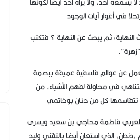
لا يسمعه أحد، ولا يراه أحد أيضاً لكونها
لا في أغوار آيات الوجود
 النهاية؛ ثم يبحث عن النهاية ؟ فتكتب
“زهرة”.
لعمل عن عوالم فلسفية عميقة ببصمة
امتناهي في محاولة لفهم الأشياء، من
 تتقاسمها كل من حنان بوخاتمي
 بلعربي فاطمة محاجي بن سعيد ويسرى
 ،دندان، الذي استعان أيضا بالتقني وليد