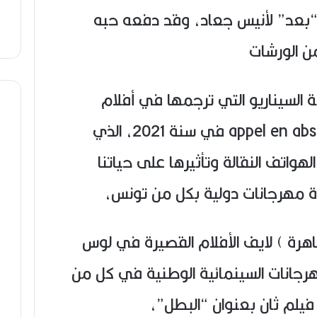
“بعد” لأنيس جعاد، وقد دفعه حبه
ن الورشات
بة السيناريو التي ترجمها في أفلام
قصيرة كان أولها بعنوان appel en absence في سنة 2021، الذي
هواتف النقالة وتأثيرها على حياتنا
ة مهرجانات دولية بكل من تونس،
هرة ) لايف الأفلام القصيرة في لوس
رجانات السينمائية الوطنية في كل من
فيلم ثان بعنوان “البطل”،