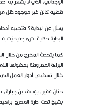
الوجداني، الذي لا يشعر به أحد 
قضية كائن غير موجود ظل مرتح
يسأل عن البداية؟ فتجيبه أحداث
البداية حكاية نشء جديد يُشبه 
كما يتحدث المخرج من خلال ا
البراءة المعروفة بفضولها الل
خلال تشخيص أدوار العمل التي
حنان غفير، يوسف بن جبارة،
بشيخ تحت إدارة المخرج إبراهيم