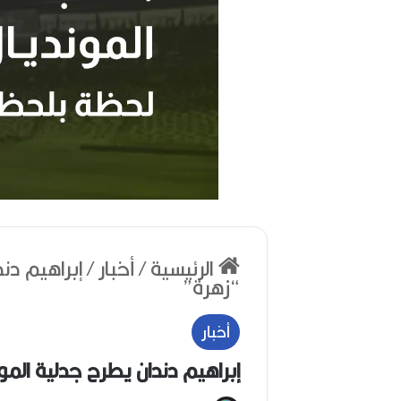
ر
ح
الرئيسية
/
أخبار
/
إبراهيم دن
ي
“زهرة”
ل
ا
ل
أخبار
م
خ
إبراهيم دندان يطرح جدلية الم
منذ أسبوعين
ر