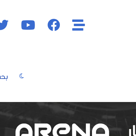
الأقسام
فايسبوك
يوتيوب
الوضع المظ
يو
صور
موسيقى
سينما
موضة
جمال
فن