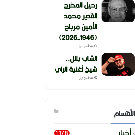
رحيل المخرج
القدير محمد
الأمين مرباح
(1946-2026)
منذ أسبوعين
الشاب بلال..
شيخ أغنية الراي
منذ أسبوعين
الأقسام
أخبار
1٬178