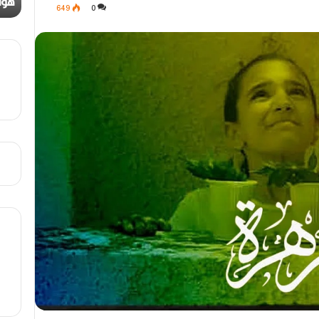
ا
ا
مهرجان الراي دولي في وهران
هوا
649
0
ي
ت
د
.
و
.
ل
أ
ي
ي
ف
ق
ي
و
و
ن
ه
ة
ر
ا
ا
ل
ن
ب
ه
ج
ة
ف
ي
ز
م
ن
ع