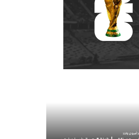
ر
ح
ي
ل
ا
ل
م
خ
منذ أسبوعين
ر
ذ أسبوع واحد