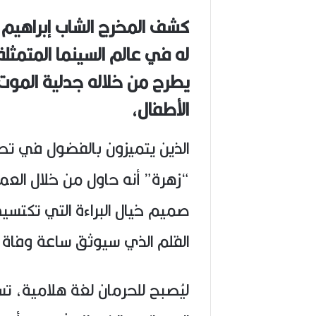
(
كشف المخرج الشاب إبراهيم د
1
9
له في عالم السينما المتمثل
4
6
يطرح من خلاله جدلية الموت 
-
2
الأطفال،
0
2
6
الذين يتميزون بالفضول في ت
)
“زهرة” أنه حاول من خلال العم
صميم خيال البراءة التي تكتسي
القلم الذي سيوثق ساعة وفاة و
ليُصبح للحرمان لغة هلامية،