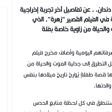
ص
ندان، ، عن تفاصيل آخر تجربة إخراجية
ي
ب
ة في الفيلم القصير “زهرة”، الذي
والحياة من زاوية خاصة بفئة
صرفاتهم اليومية وأضاف مخرج فيلم
ل التطرق إلى جدلية الموت والحياة من
ها قصة طفلةٍ يُؤرخ تاريخ ميلادها بنفس
الدتها،
 تستنطق في كل لحظة منابع الحدس