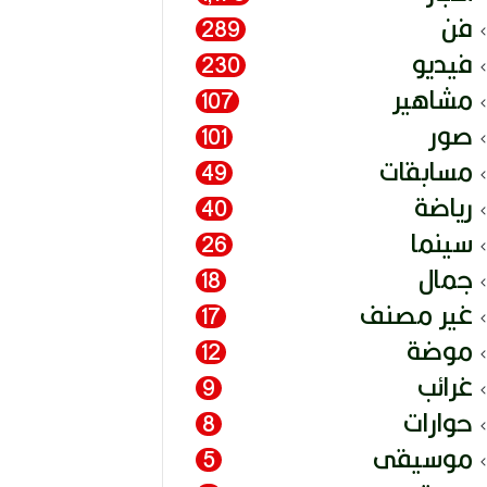
فن
289
فيديو
230
مشاهير
107
صور
101
مسابقات
49
رياضة
40
سينما
26
جمال
18
غير مصنف
17
موضة
12
غرائب
9
حوارات
8
موسيقى
5