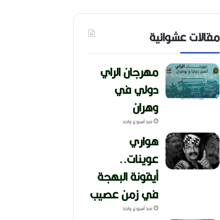
(
1
9
مقالات عشوائية
4
6
-
2
مهرجان الراي
0
دولي في
2
6
وهران
)
منذ أسبوع واحد
هواري
عوينات..
أيقونة البهجة
في زمن عصيب
منذ أسبوع واحد