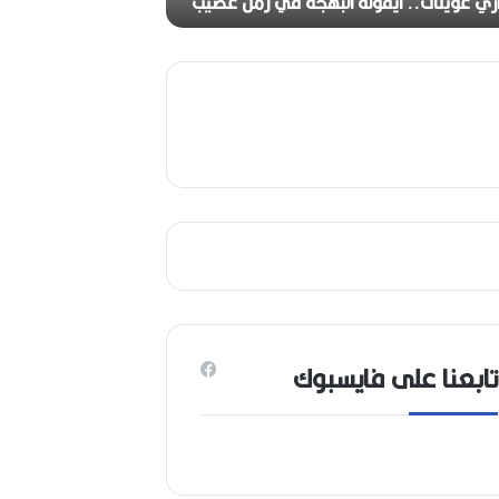
ج
ري عوينات.. أيقونة البهجة في زمن عصيب
2026)
ا
ل
ق
د
ي
ر
م
ح
م
د
ا
ل
أ
م
ي
تابعنا على فايسبوك
ن
م
ر
ب
ا
ح