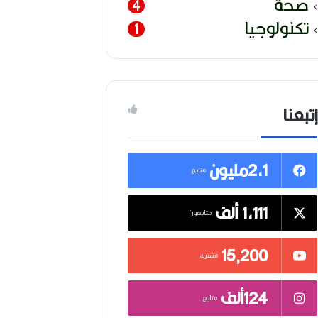
صحة
4
تكنولوجيا
1
إتبعنا
2,1مليون
متابع
1,111 ألف
متابعون
15٬200
مشترك
124ألف
متابع