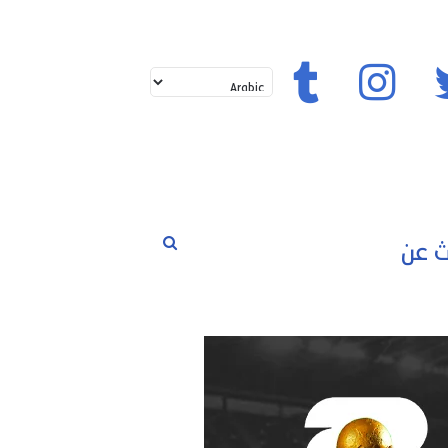
تويتر
إنستغرام
تيك توك
بحث
لم
حوارات
مسابقات
رياضة
عن