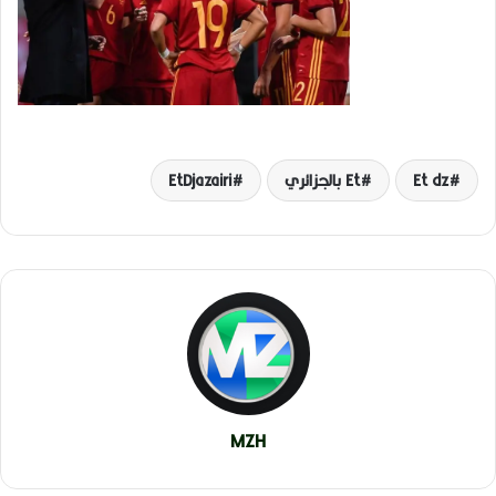
Et dz
Et بالجزائري
EtDjazairi
MZH