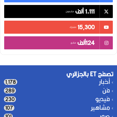
1,111 ألف
متابعون
15٬300
مشترك
124ألف
متابع
تصفح ET بالجزائري
أخبار
1٬178
فن
289
فيديو
230
مشاهير
107
صور
101