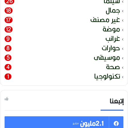
سينما
26
جمال
18
غير مصنف
17
موضة
12
غرائب
9
حوارات
8
موسيقى
5
صحة
4
تكنولوجيا
1
إتبعنا
2,1مليون
متابع