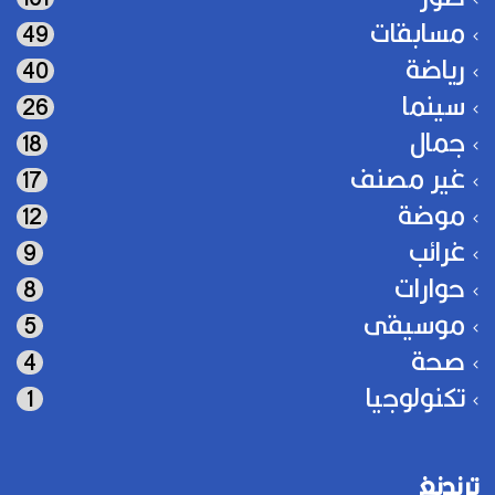
مسابقات
49
رياضة
40
سينما
26
جمال
18
غير مصنف
17
موضة
12
غرائب
9
حوارات
8
موسيقى
5
صحة
4
تكنولوجيا
1
ترندنغ