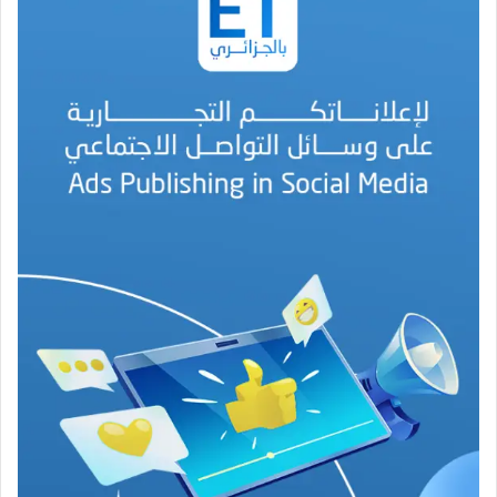
م
ح
م
د
ا
ل
أ
م
ي
ن
م
ر
ب
ا
ح
(
1
9
4
6
-