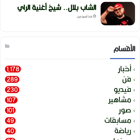
الشاب بلال.. شيخ أغنية الراي
منذ أسبوعين
الأقسام
أخبار
1٬178
فن
289
فيديو
230
مشاهير
107
صور
101
مسابقات
49
رياضة
40