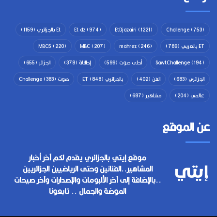
(753)
Challenge
(1221)
EtDjazairi
(974)
Et dz
Et بالجزائري
(1159)
ET بالعربي
(789)
(246)
mahrez
(207)
MBC
(220)
MBC5
(194)
SawtChallenge
أحلى صوت
(599)
إطلالة
(378)
الجزائر
(655)
الجزائري
(683)
الفن
(402)
بالجزائري ET
(848)
صوت Challenge
(383)
عالمي
(204)
مشاهير
(687)
عن الموقع
موقع إيتي بالجزائري يقدم لكم آخر أخبار
المشاهير..الفنانين وحتى الرياضيين الجزائريين
..بالإضافة إلى آخر الألبومات والإصدارات وآخر صيحات
الموضة والجمال .. تابعونا