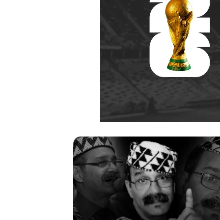
ر
ح
ي
ل
ا
ل
م
خ
منذ أسبوعين