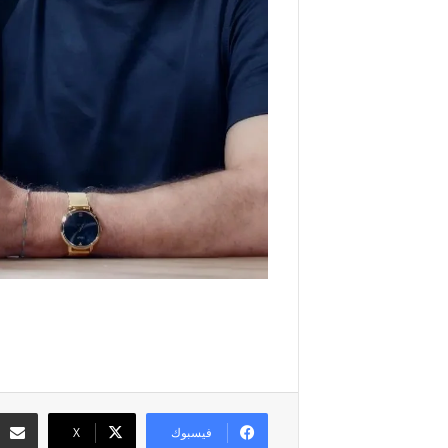
فيسبوك
‫X