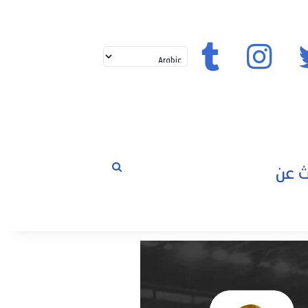
تويتر
إنستغرام
تيك توك
بحث
لم
عن
حوارات
مسابقات
رياضة