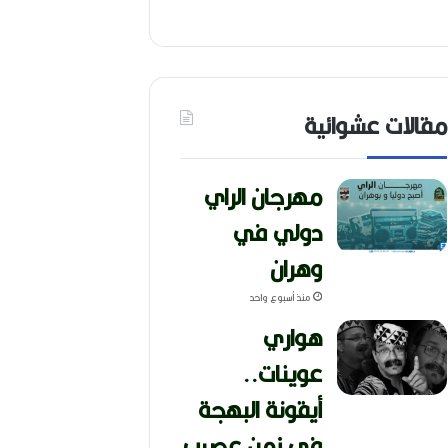
مقالات عشوائية
مهرجان الراي
دولي في
وهران
منذ أسبوع واحد
هواري
عوينات..
أيقونة البهجة
في زمن عصيب