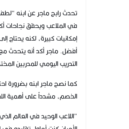
تحدث رابح ماجر عن ابنه “لطفي
في الملاعب ويحقق نجاحات أكب
إمكانيات كبيرة، لكنه يحتاج إلى
أفضل. ماجر أكد أنه يتحدث مع ا
التدريب اليومي للمدربين المخت
كما نصح ماجر ابنه بضرورة احترا
الخصم، مشدداً على أهمية الل
”اللاعب الوحيد في العالم الذ
الأحيان كنت أحاول تقليده في