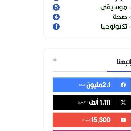
موسيقى
5
صحة
4
تكنولوجيا
1
إتبعنا
2,1مليون
متابع
1,111 ألف
متابعون
15٬300
مشترك