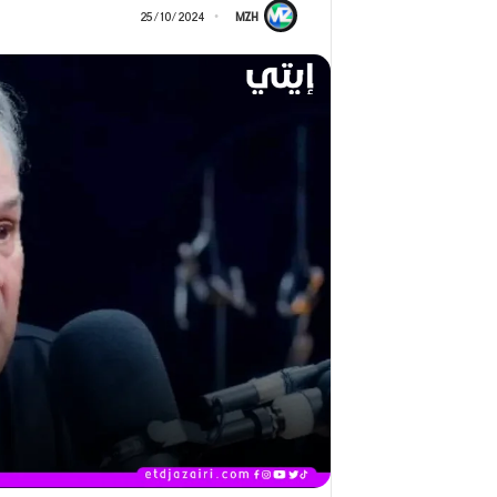
ر
25/10/2024
MZH
ج
2026)
ا
ل
ق
د
ي
ر
م
ح
م
د
ا
ل
أ
م
ي
ن
م
ر
ب