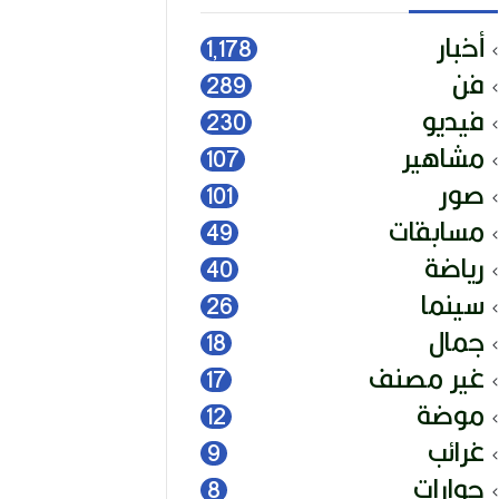
أخبار
1٬178
فن
289
فيديو
230
مشاهير
107
صور
101
مسابقات
49
رياضة
40
سينما
26
جمال
18
غير مصنف
17
موضة
12
غرائب
9
حوارات
8