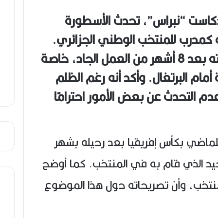
ن
ع
كاست “نبراس”، تحدث الأسطورة
ص
ي
ته كمدرب للمنتخب الوطني الجزائري.
ب
ماجر عبر عن استيائه من إقالته بعد 8 أشهر من العمل الجاد، خاصة
أمام البرتغال. وأكد أنه رغم الظلم
م التحدث عن بعض الأمور احترامًا
بلماضي بكأس إفريقيا بعد رحيله بشهر
يد الذي قام به في المنتخب. كما أوضح
نتخب، وأن تصريحاته حول هذا الموضوع