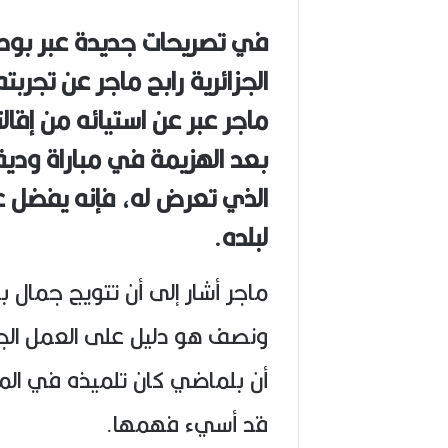
ا
ح
في تصريحات جديدة عبر بود
(
1
الجزائرية رابح ماجر عن تجرب
9
4
6
-
بعد الهزيمة في مباراة ودية 
2
0
الذي تعرض له، فإنه يفضل عد
2
6
لبلده.
)
ماجر أشار إلى أن تتويج جمال 
ونصف هو دليل على العمل الج
أن بلماضي كان تلميذه في الم
قد أسيء فهمها.