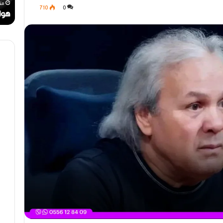
رحيل المخرج القدير محمد الأمين مرباح (1946-
ر
ن
منذ أسبوع واحد
من
710
0
ا
ا
مهرجان الراي دولي في وهران
هوا
ي
ت
د
.
و
.
ل
أ
ي
ي
ف
ق
ي
و
و
ن
ه
ة
ر
ا
ا
ل
ن
ب
ه
ج
ة
ف
ي
ز
م