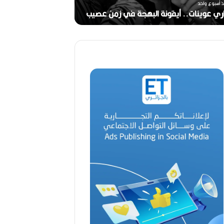
ر
ذ أسبوع واحد
ج
ري عوينات.. أيقونة البهجة في زمن عصيب
2026)
ا
ل
ق
د
ي
ر
م
ح
م
د
ا
ل
أ
م
ي
ن
م
ر
ب