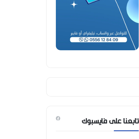
ا
ح
(
1
9
4
6
-
2
0
2
6
)
تابعنا على فايسبوك