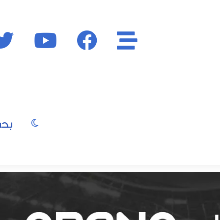
الأقسام
فايسبوك
يوتيوب
الوضع المظ
يو
صور
موسيقى
سينما
موضة
جمال
فن