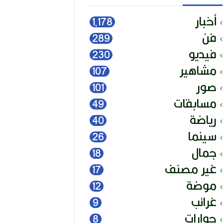
أخبار
1٬178
فن
289
فيديو
230
مشاهير
107
صور
101
مسابقات
49
رياضة
40
سينما
26
جمال
18
غير مصنف
17
موضة
12
غرائب
9
حوارات
8