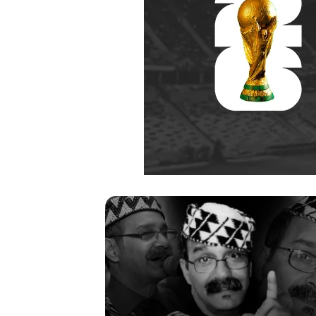
ر
ح
ي
ل
ا
ل
م
خ
منذ أسبوعين