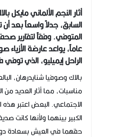
ا
ح
أثار النجم الألماني مايكل با
(
1
السابق، جدلاً واسعاً بعد أن
9
4
6
-
عاماً، يواعد عارضة الأزياء ص
2
0
الراحل إيميليو، الذي توفي في
2
6
)
مناسبات، مما أثار العديد من ا
الاجتماعي. البعض اعتبر هذه الع
الكبير بينهما ولأنها كانت صدي
حقهما في العيش بسعادة دون ال