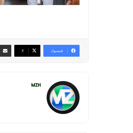
فيسبوك
‫X
MZH