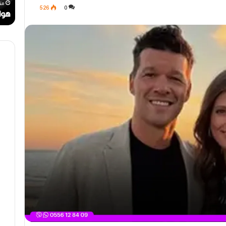
رحيل المخرج القدير محمد الأمين مرباح (1946-
ر
ن
منذ أسبوع واحد
من
526
0
ا
ا
مهرجان الراي دولي في وهران
هوا
ي
ت
د
.
و
.
ل
أ
ي
ي
ف
ق
ي
و
و
ن
ه
ة
ر
ا
ا
ل
ن
ب
ه
ج
ة
ف
ي
ز
م