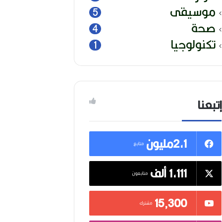
موسيقى
5
صحة
4
تكنولوجيا
1
إتبعنا
2,1مليون
متابع
1,111 ألف
متابعون
15٬300
مشترك