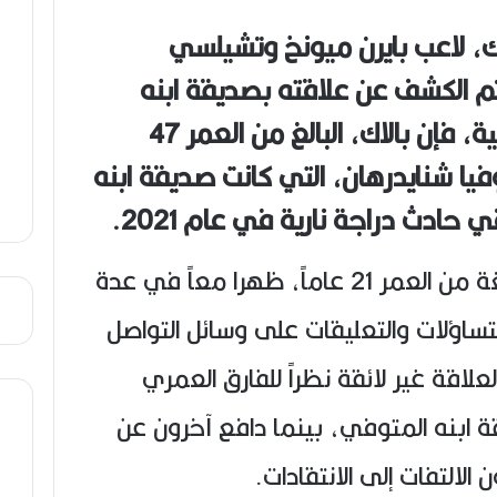
ن
ع
لاك، لاعب بايرن ميونخ وتشيلسي
ص
ي
 تم الكشف عن علاقته بصديقة ابنه
ب
المتوفي. وفقاً لتقارير صحفية، فإن بالاك، البالغ من العمر 47
وفيا شنايدرهان، التي كانت صديقة ابنه
 حادث دراجة نارية في عام 2021.
بالاك وصوفيا شنايدرهان، البالغة من العمر 21 عاماً، ظهرا معاً في عدة
لتساؤلات والتعليقات على وسائل التواصل
لاقة غير لائقة نظراً للفارق العمري
قة ابنه المتوفي، بينما دافع آخرون عن
التفات إلى الانتقادات.