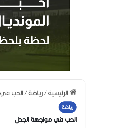
ر
ح
الرئيسية
/
رياضة
/
الحب في 
ي
ل
ا
رياضة
ل
م
الحب في مواجهة الجدل
خ
منذ أسبوعين