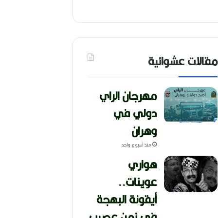
مقالات عشوائية
مهرجان الراي
دولي في
وهران
منذ أسبوع واحد
هواري
عوينات..
أيقونة البهجة
في زمن عصيب