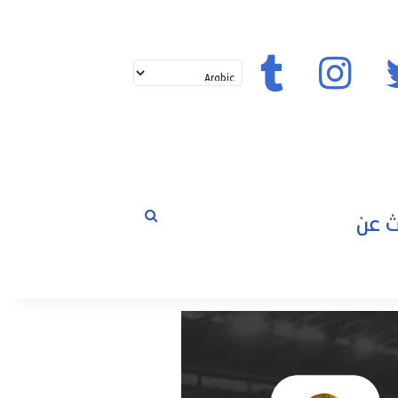
تويتر
إنستغرام
تيك توك
بحث
لم
عن
حوارات
مسابقات
رياضة