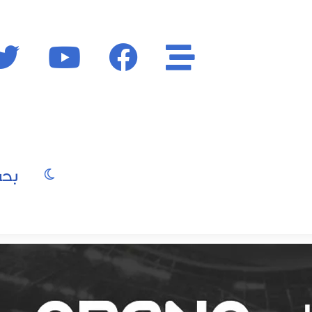
الأقسام
فايسبوك
يوتيوب
الوضع المظ
يو
صور
موسيقى
سينما
موضة
جمال
فن