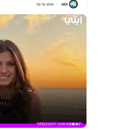
ر
02/10/2024
MZH
ج
2026)
ا
ل
ق
د
ي
ر
م
ح
م
د
ا
ل
أ
م
ي
ن
م
ر
ب