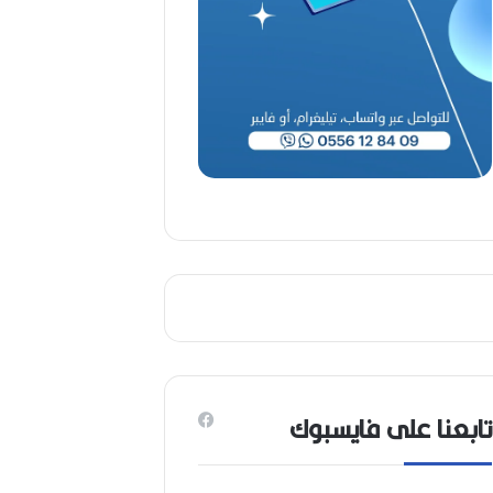
ا
ح
(
1
9
4
6
-
2
0
2
6
)
تابعنا على فايسبوك