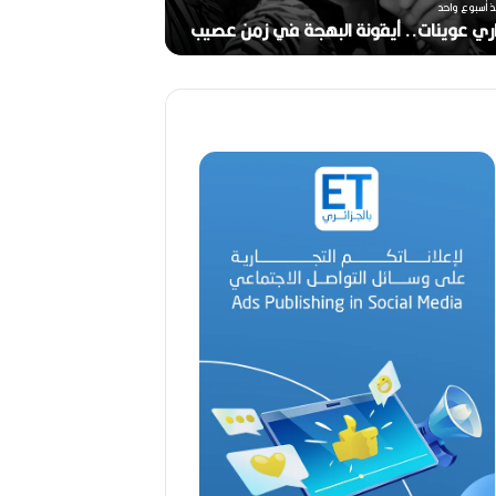
ر
ذ أسبوع واحد
ج
ري عوينات.. أيقونة البهجة في زمن عصيب
2026)
ا
ل
ق
د
ي
ر
م
ح
م
د
ا
ل
أ
م
ي
ن
م
ر
ب