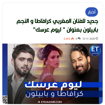
أخبار
جديد للفنان المغربي كرافاطا و النجم
بابيلون بعنوان ” ليوم عرسك”
2٬454
0
13/11/2020