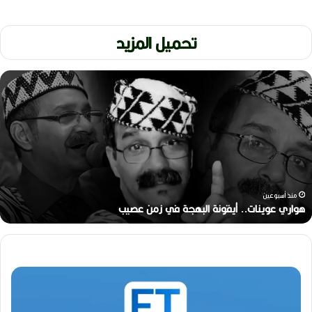
تحميل المزيد
ر
ح
ي
ل
ا
ل
م
خ
ر
منذ أسبوعين
ج
رحيل المخرج القدير محمد الأمين مرباح (1946-2026)
ا
ل
ق
د
ي
ر
م