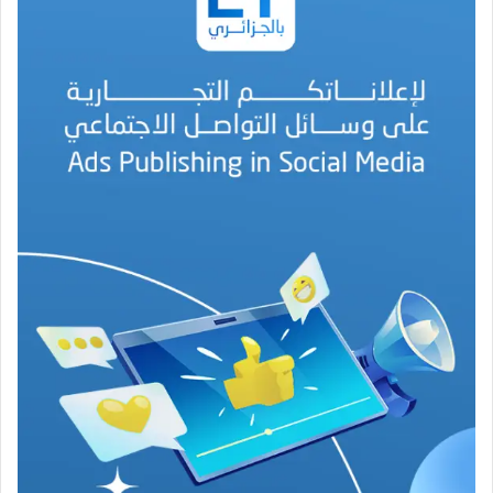
ح
م
د
ا
ل
أ
م
ي
ن
م
ر
ب
ا
ح
(
1
9
4
6
-
2