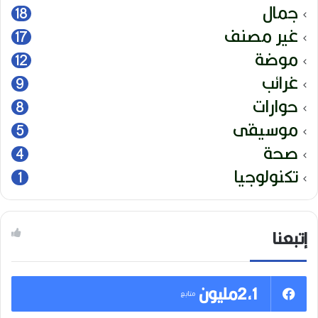
جمال
18
غير مصنف
17
موضة
12
غرائب
9
حوارات
8
موسيقى
5
صحة
4
تكنولوجيا
1
إتبعنا
2,1مليون
متابع