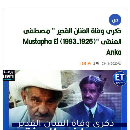
فن
ذكرى وفاة الفنان القدير ” مصطفى
العنقى “(1926-1993) Mustapha El
Anka
1٬935
2
03/11/2020