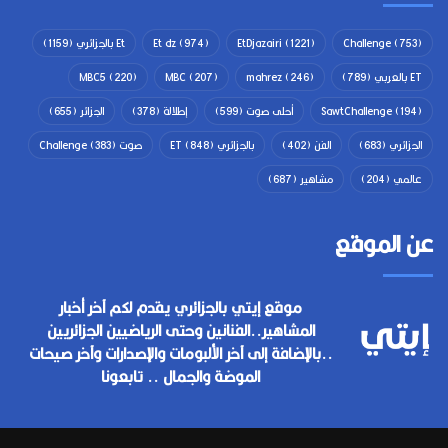
(753)
Challenge
(1221)
EtDjazairi
(974)
Et dz
Et بالجزائري
(1159)
ET بالعربي
(789)
(246)
mahrez
(207)
MBC
(220)
MBC5
(194)
SawtChallenge
أحلى صوت
(599)
إطلالة
(378)
الجزائر
(655)
الجزائري
(683)
الفن
(402)
بالجزائري ET
(848)
صوت Challenge
(383)
عالمي
(204)
مشاهير
(687)
عن الموقع
موقع إيتي بالجزائري يقدم لكم آخر أخبار
المشاهير..الفنانين وحتى الرياضيين الجزائريين
..بالإضافة إلى آخر الألبومات والإصدارات وآخر صيحات
الموضة والجمال .. تابعونا