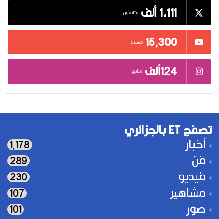
1,111 ألف
متابعون
15٬300
مشترك
124ألف
متابع
تصفح ET بالجزائري
أخبار
1٬178
فن
289
فيديو
230
مشاهير
107
صور
101