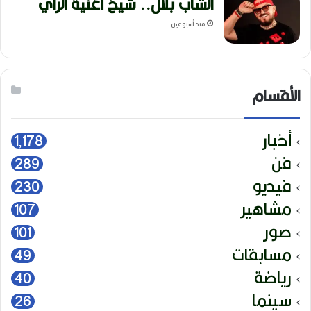
الشاب بلال.. شيخ أغنية الراي
منذ أسبوعين
الأقسام
أخبار
1٬178
فن
289
فيديو
230
مشاهير
107
صور
101
مسابقات
49
رياضة
40
سينما
26