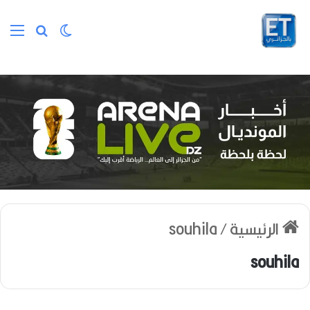
الوضع المظلم
بحث عن
الق
الرئيسية
/
souhila
souhila