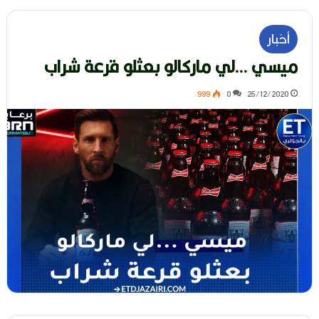
أخبار
ميسي …لي ماركالو بعثلو قرعة شراب
999
0
25/12/2020