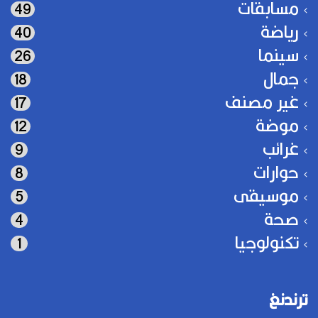
مسابقات
49
رياضة
40
سينما
26
جمال
18
غير مصنف
17
موضة
12
غرائب
9
حوارات
8
موسيقى
5
صحة
4
تكنولوجيا
1
ترندنغ