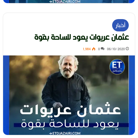
أخبار
عثمان عريوات يعود للساحة بقوة
1٬984
0
06/10/2020