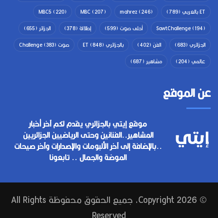
ET بالعربي
(789)
(246)
mahrez
(207)
MBC
(220)
MBC5
(194)
SawtChallenge
أحلى صوت
(599)
إطلالة
(378)
الجزائر
(655)
الجزائري
(683)
الفن
(402)
بالجزائري ET
(848)
صوت Challenge
(383)
عالمي
(204)
مشاهير
(687)
عن الموقع
موقع إيتي بالجزائري يقدم لكم آخر أخبار
المشاهير..الفنانين وحتى الرياضيين الجزائريين
..بالإضافة إلى آخر الألبومات والإصدارات وآخر صيحات
الموضة والجمال .. تابعونا
© Copyright 2026, جميع الحقوق محفوظة All Rights
Reserved