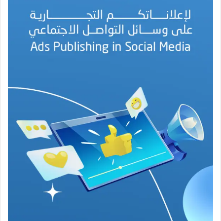
د
ا
ل
أ
م
ي
ن
م
ر
ب
ا
ح
(
1
9
4
6
-
2
0
2