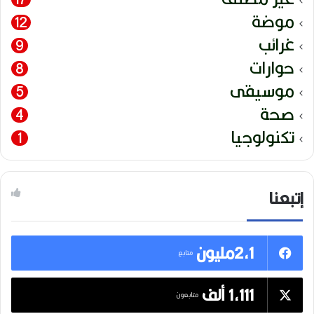
موضة
12
غرائب
9
حوارات
8
موسيقى
5
صحة
4
تكنولوجيا
1
إتبعنا
2,1مليون
متابع
1,111 ألف
متابعون