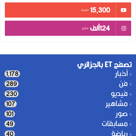
15٬300
مشترك
124ألف
متابع
تصفح ET بالجزائري
أخبار
1٬178
فن
289
فيديو
230
مشاهير
107
صور
101
مسابقات
49
رياضة
40