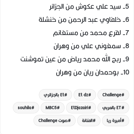
5- سيد علي عكوش من الجزائر
6- خلفاوي عبد الرحمن من خنشلة
7- لقرع محمد من مستغانم
8- سمغوني علي من وهران
9- ربح الله محمد رياض من عين تموشنت
10- بوحمدان ريان من وهران
Challenge
Et dz
Et بالجزائري
ET بالعربي
EtDjazairi
MBC5
souhila
أميرة ريا
الفنانة
صوت Challenge