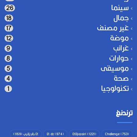
سينما
26
جمال
18
غير مصنف
17
موضة
12
غرائب
9
حوارات
8
موسيقى
5
صحة
4
تكنولوجيا
1
ترندنغ
(753)
Challenge
(1221)
EtDjazairi
(974)
Et dz
Et بالجزائري
(1159)