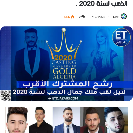
الذهب لسنة 2020 .
566
2
01/12/2020
MZH