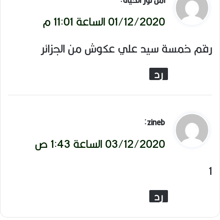
أمل نور الحياة
ق
01/12/2020 الساعة 11:01 م
و
رقم خمسة سيد علي عكوش من الجزائر
ل
رد
ي
:
zineb
ق
03/12/2020 الساعة 1:43 ص
و
1
ل
رد