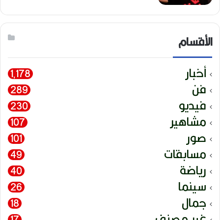
الأقسام
أخبار
1٬178
فن
289
فيديو
230
مشاهير
107
صور
101
مسابقات
49
رياضة
40
سينما
26
جمال
18
غير مصنف
17