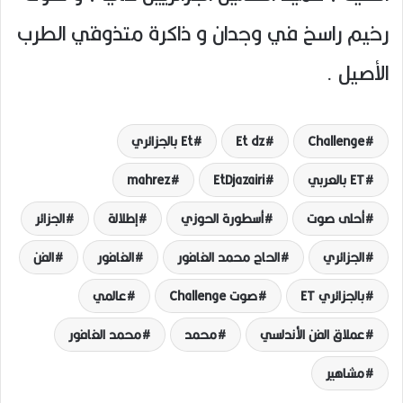
رخيم راسخ في وجدان و ذاكرة متذوقي الطرب
الأصيل .
Challenge
Et dz
Et بالجزائري
ET بالعربي
EtDjazairi
mahrez
أحلى صوت
أسطورة الحوزي
إطلالة
الجزائر
الجزائري
الحاج محمد الغافور
الغافور
الفن
بالجزائري ET
صوت Challenge
عالمي
عملاق الفن الأندلسي
محمد
محمد الغافور
مشاهير