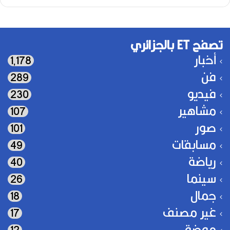
تصفح ET بالجزائري
أخبار
1٬178
فن
289
فيديو
230
مشاهير
107
صور
101
مسابقات
49
رياضة
40
سينما
26
جمال
18
غير مصنف
17
موضة
12