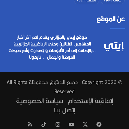
عالمي
(204)
مشاهير
(687)
عن الموقع
موقع إيتي بالجزائري يقدم لكم آخر أخبار
المشاهير..الفنانين وحتى الرياضيين الجزائريين
..بالإضافة إلى آخر الألبومات والإصدارات وآخر صيحات
الموضة والجمال .. تابعونا
© Copyright 2026, جميع الحقوق محفوظة All Rights
Reserved
إتفاقية الإستخدام
سياسة الخصوصية
إتصل بنا
فيسبوك
‫X
‫YouTube
انستقرام
‫TikTok
ملخص