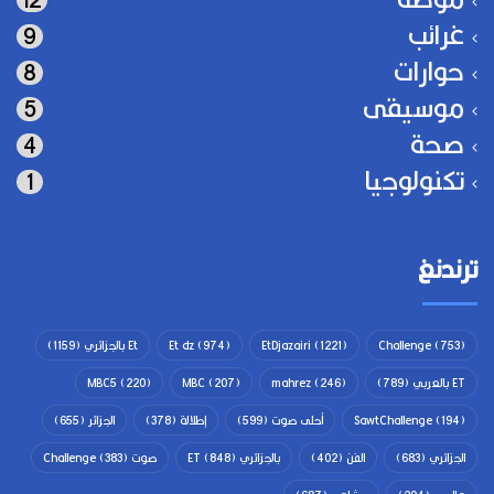
غرائب
9
حوارات
8
موسيقى
5
صحة
4
تكنولوجيا
1
ترندنغ
(753)
Challenge
(1221)
EtDjazairi
(974)
Et dz
Et بالجزائري
(1159)
ET بالعربي
(789)
(246)
mahrez
(207)
MBC
(220)
MBC5
(194)
SawtChallenge
أحلى صوت
(599)
إطلالة
(378)
الجزائر
(655)
الجزائري
(683)
الفن
(402)
بالجزائري ET
(848)
صوت Challenge
(383)