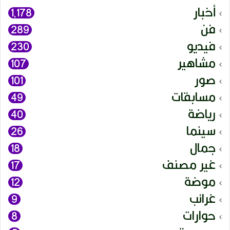
أخبار
1٬178
فن
289
فيديو
230
مشاهير
107
صور
101
مسابقات
49
رياضة
40
سينما
26
جمال
18
غير مصنف
17
موضة
12
غرائب
9
حوارات
8