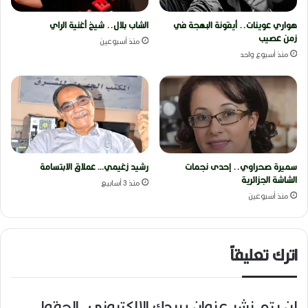
هواري عوينات.. أيقونة البهجة في
الشاب بلال.. شيخ أغنية الراي
زمن عصيب
منذ أسبوعين
منذ أسبوع واحد
سميرة صحراوي.. إحدى نجمات
رشيد زغيمي… عملاق الابتسامة
الشاشة الجزائرية
منذ 3 أسابيع
منذ أسبوعين
اترك تعليقاً
لن يتم نشر عنوان بريدك الإلكتروني.
الحقول