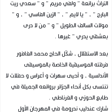
التراث برائعة ” ولفي مريم ” و ” سعدي ريت
البارح ” ، ” يا لايم ” ، ” الزين الفاسي ” ، و ”
مولات السالف الطويل ” و ” من لا درى
بعشقي يدري ” غيرها .
بعد الاستقلال ، شكّل الحاج محمد الغافور
فرقته الموسيقية الخاصة بالموسيقى
الأندلسية ، و أحيى سهرات و أعراس و حفلات لا
تنتسى بكل أنحاء الجزائر بروائعه الجميلة في
طابع الحوزي و الغرناطي .
شارك عندليب ندرومة في المهرجان الأول