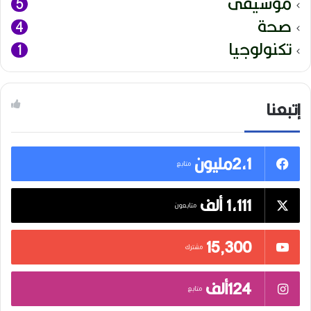
موسيقى
5
صحة
4
تكنولوجيا
1
إتبعنا
2,1مليون
متابع
1,111 ألف
متابعون
15٬300
مشترك
124ألف
متابع