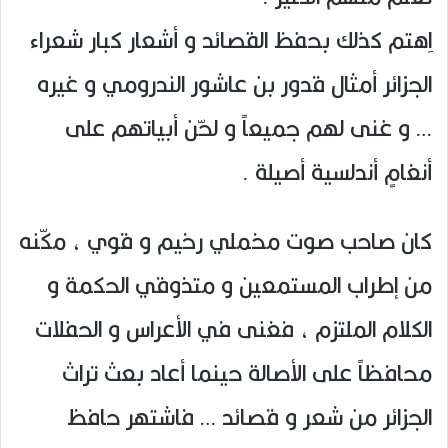
اِهتم كذلك بحفظ القصائد و أشعار كبار شعراء
الجزائر أمثال قدور بن عاشور الندرومي و غيره
… و غنى لهم جميعاً و لحّن أبياتهم على
أنغامٍ أندلسية أصيلة .
كان صاحب صوت مخملي رخيم و قوي ، مكّنه
من إطراب المستمعين و متذوقي الحكمة و
الكلام الملتزم ، فغنى في الأعراس و الحفلات
محافظاً على الأصالة حينما أعاد بعث تراث
الجزائر من شعر و قصائد … فاشتهر حافظ