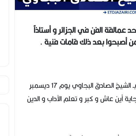
د عمالقة الفن في الجزائر و أستاذاً
ممن أصبحوا بعد ذلك قامات فنية .
ولد الصادق بويحيى المعروف بـ الشيخ الصادق البجاوي يوم 17 ديسمبر
نة بجاية أين عاش و كبر و تعلم الآداب و الدين