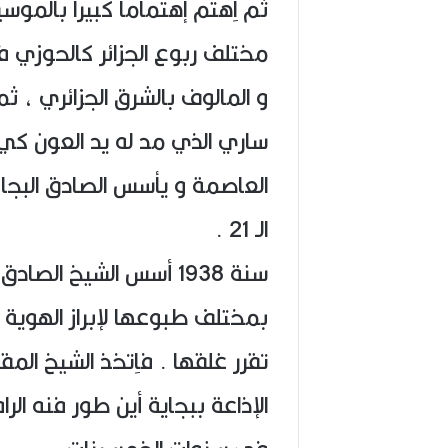
ثم اِهتم إهتماماً كبيراً بالمو
مختلف ربوع الجزائر كالحوزي ف
و المالوف بالشرق الجزائري ، 
ساري الذي مد له يد العون كي 
العاصمة و يأسس الصادق البج
الـ 21 .
سنة 1938 أسس الشيخ ال
بمختلف طبوعها لإبراز الهوية 
تقرر غلقها . فاِتخذ الشيخ ال
الإذاعة ببجاية أين طور فنه الر