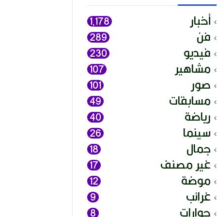
أخبار
1٬178
فن
289
فيديو
230
مشاهير
107
صور
101
مسابقات
49
رياضة
40
سينما
26
جمال
18
غير مصنف
17
موضة
12
غرائب
9
حوارات
8