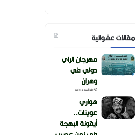
مقالات عشوائية
مهرجان الراي
دولي في
وهران
منذ أسبوع واحد
هواري
عوينات..
أيقونة البهجة
في زمن عصيب