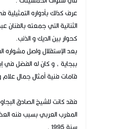
في سنوات الخمسينات .
عرف كذلك بأدواره التمثيلية في
الثنائية التي جمعته بالفنان عب
كحوار بين الديك و الذئب.
بعد الإستقلال واصل مشواره ا
ببجاية ، و كان له الفضل في إب
قامات فنية أمثال جمال علام 
فقد كانت للشيخ الصادق البجا
سنة 1995 .