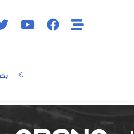
الأقسام
فايسبوك
يوتيوب
الوضع المظ
يو
صور
موسيقى
سينما
موضة
جمال
فن