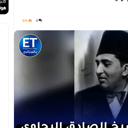
رحيل المخرج القدير محمد الأمين مرباح (1946-
منذ أسبوع واحد
من
مهرجان الراي دولي في وهران
هوا
514
0