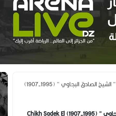
مهرجان
هوا
الراي
عوين
ذكرى وفاة ” الشيخ الصادق البجاوي ” (1995-1907)
دولي
أيقو
في
البه
وهران
في
زمن
عصي
ذكرى وفاة ” الشيخ الصادق البجاوي ” (1995-1907) Chikh Sadek El