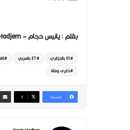
بقلم : يانيس حجام – Yanis Hadjem
Et بالجزائري
ET بالعربي
iri
ذكرى وفاة
فيسبوك
‫X