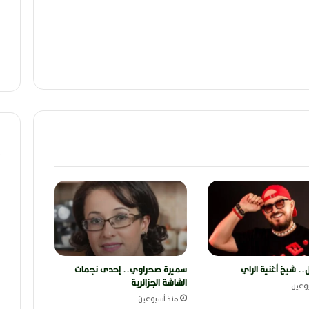
ل.. شيخ أغنية الراي
سميرة صحراوي.. إحدى نجمات
الشاشة الجزائرية
وعين
منذ أسبوعين