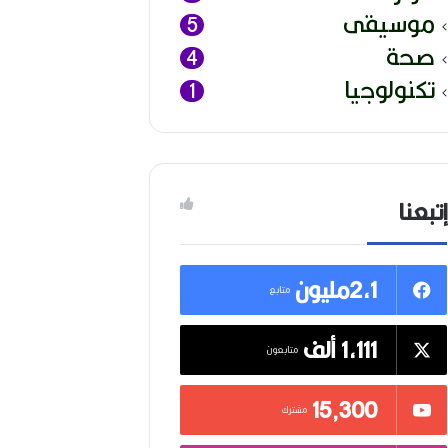
موسيقى
5
صحة
4
تكنولوجيا
1
إتبعنا
2,1مليون
متابع
1,111 ألف
متابعون
15٬300
مشترك