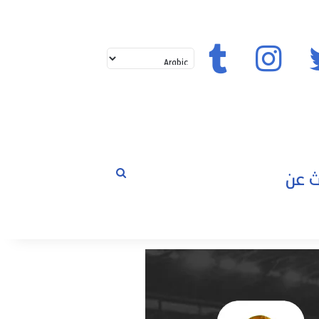
تويتر
إنستغرام
تيك توك
بحث
لم
عن
حوارات
مسابقات
رياضة