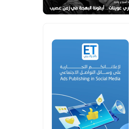
ذ أسبوع واحد
ري عوينات.. أيقونة البهجة في زمن عصيب
2026)