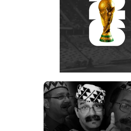
ري
رحيل
ات..
المخرج
نة
القدير
جة
محمد
الأمين
مرباح
ب
(1946-
2026)
منذ أسبوعين