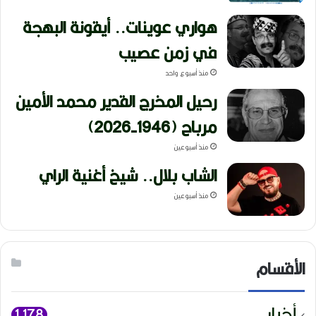
هواري عوينات.. أيقونة البهجة
في زمن عصيب
منذ أسبوع واحد
رحيل المخرج القدير محمد الأمين
مرباح (1946-2026)
منذ أسبوعين
الشاب بلال.. شيخ أغنية الراي
منذ أسبوعين
الأقسام
أخبار
1٬178