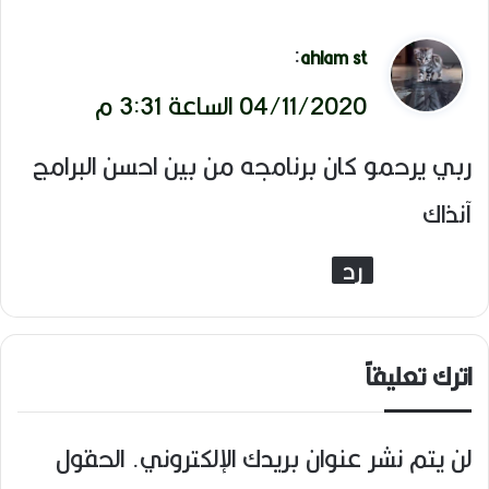
ي
:
ahlam st
ق
04/11/2020 الساعة 3:31 م
و
ربي يرحمو كان برنامجه من بين احسن البرامج
ل
آنذاك
رد
اترك تعليقاً
لن يتم نشر عنوان بريدك الإلكتروني.
الحقول