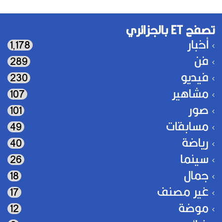
تصفح ET بالجزائري
أخبار
1٬178
فن
289
فيديو
230
مشاهير
107
صور
101
مسابقات
49
رياضة
40
سينما
26
جمال
18
غير مصنف
17
موضة
12