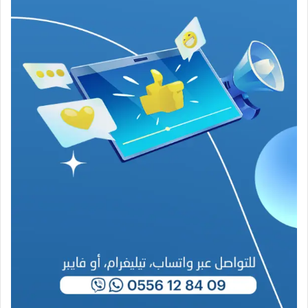
م
ر
ب
ا
ح
(
1
9
4
6
-
2
0
2
6
)