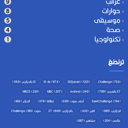
غرائب
9
حوارات
8
موسيقى
5
صحة
4
تكنولوجيا
1
ترندنغ
(753)
Challenge
(1221)
EtDjazairi
(974)
Et dz
Et بالجزائري
(1159)
ET بالعربي
(789)
(246)
mahrez
(207)
MBC
(220)
MBC5
(194)
SawtChallenge
أحلى صوت
(599)
إطلالة
(378)
الجزائر
(655)
الجزائري
(683)
الفن
(402)
بالجزائري ET
(848)
صوت Challenge
(383)
عالمي
(204)
مشاهير
(687)