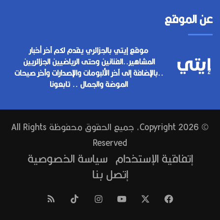
عن الموقع
موقع إيتي بالجزائري يقدم لكم آخر أخبار
المشاهير..الفنانين وحتى الرياضيين الجزائريين
..بالإضافة إلى آخر الألبومات والإصدارات وآخر صيحات
الموضة والجمال .. تابعونا
© Copyright 2026, جميع الحقوق محفوظة All Rights
Reserved
إتفاقية الإستخدام
سياسة الخصوصية
إتصل بنا
فيسبوك
‫X
‫YouTube
انستقرام
‫TikTok
ملخص