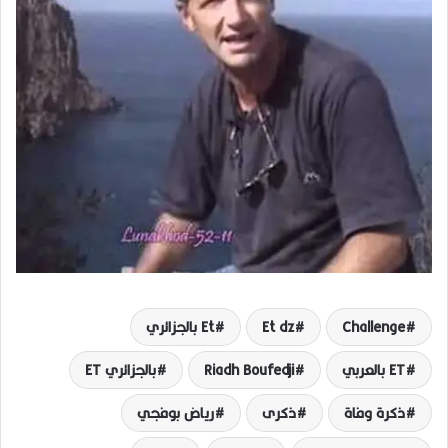
Challenge
Et dz
Et بالجزائري
ET بالعربي
Riadh Boufedji
بالجزائري ET
ذكرة وفاة
ذكرى
رياض بوفجي