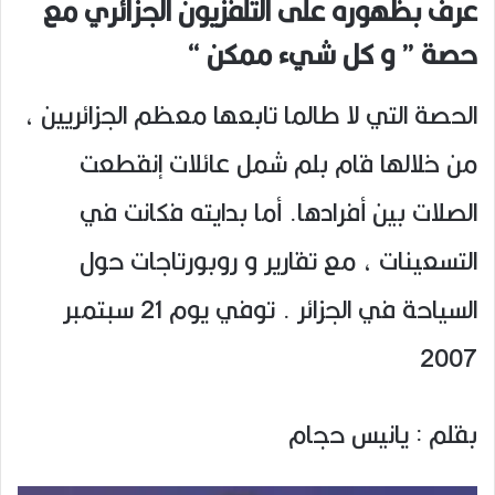
عرف بظهوره على التلفزيون الجزائري مع
حصة ” و كل شيء ممكن “
الحصة التي لا طالما تابعها معظم الجزائريين ،
من خلالها قام بلم شمل عائلات إنقطعت
الصلات بين أفرادها. أما بدايته فكانت في
التسعينات ، مع تقارير و روبورتاجات حول
السياحة في الجزائر . توفي يوم 21 سبتمبر
2007
بقلم : يانيس حجام