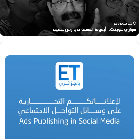
ل
م
خ
ر
منذ أسبوعين
ج
رحيل المخرج القدير محمد الأمين مرباح (1946-2026)
ا
ل
ق
د
ي
ر
م
ح
م
د
ا
ل
أ
م
ي
ن