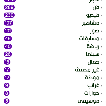
فن
289
فيديو
230
مشاهير
107
صور
101
مسابقات
49
رياضة
40
سينما
26
جمال
18
غير مصنف
17
موضة
12
غرائب
9
حوارات
8
موسيقى
5