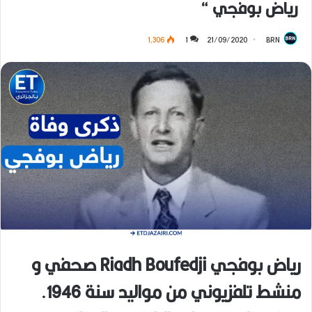
رياض بوفجي “
1٬306
1
21/09/2020
BRN
رياض بوفجي Riadh Boufedji صحفي و
منشط تلفزيوني من مواليد سنة 1946.