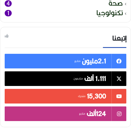
صحة
4
تكنولوجيا
1
إتبعنا
2,1مليون
متابع
1,111 ألف
متابعون
15٬300
مشترك
124ألف
متابع