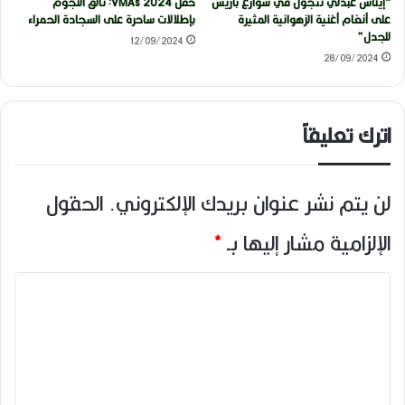
“إيناس عبدلي تتجول في شوارع باريس
حفل VMAs 2024: تألق النجوم
على أنغام أغنية الزهوانية المثيرة
بإطلالات ساحرة على السجادة الحمراء
للجدل”
12/09/2024
28/09/2024
اترك تعليقاً
لن يتم نشر عنوان بريدك الإلكتروني.
الحقول
الإلزامية مشار إليها بـ
*
ا
ل
ت
ع
ل