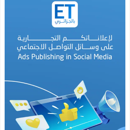
ي
ر
م
ح
م
د
ا
ل
أ
م
ي
ن
م
ر
ب
ا
ح
(
1
9
4
6