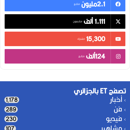
2,1مليون
متابع
1,111 ألف
متابعون
15٬300
مشترك
124ألف
متابع
تصفح ET بالجزائري
أخبار
1٬178
فن
289
فيديو
230
مشاهير
107