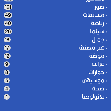
صور
101
مسابقات
49
رياضة
40
سينما
26
جمال
18
غير مصنف
17
موضة
12
غرائب
9
حوارات
8
موسيقى
5
صحة
4
تكنولوجيا
1