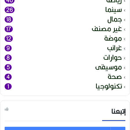
40
سينما
26
جمال
18
غير مصنف
17
موضة
12
غرائب
9
حوارات
8
موسيقى
5
صحة
4
تكنولوجيا
1
إتبعنا