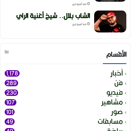
منذ أسبوعين
الشاب بلال.. شيخ أغنية الراي
منذ أسبوعين
الأقسام
أخبار
1٬178
فن
289
فيديو
230
مشاهير
107
صور
101
مسابقات
49
رياضة