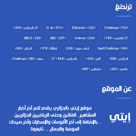
ترندنغ
(753)
Challenge
(1221)
EtDjazairi
(974)
Et dz
Et بالجزائري
(1159)
ET بالعربي
(789)
(246)
mahrez
(207)
MBC
(220)
MBC5
(194)
SawtChallenge
أحلى صوت
(599)
إطلالة
(378)
الجزائر
(655)
الجزائري
(683)
الفن
(402)
بالجزائري ET
(848)
صوت Challenge
(383)
عالمي
(204)
مشاهير
(687)
عن الموقع
موقع إيتي بالجزائري يقدم لكم آخر أخبار
المشاهير..الفنانين وحتى الرياضيين الجزائريين
..بالإضافة إلى آخر الألبومات والإصدارات وآخر صيحات
الموضة والجمال .. تابعونا