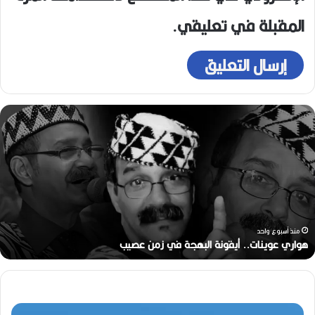
المقبلة في تعليقي.
ر
ح
ي
ل
ا
ل
م
خ
ر
منذ أسبوعين
ج
رحيل المخرج القدير محمد الأمين مرباح (1946-2026)
ا
ل
ق
د