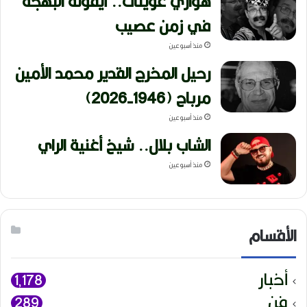
هواري عوينات.. أيقونة البهجة
في زمن عصيب
منذ أسبوعين
رحيل المخرج القدير محمد الأمين
مرباح (1946-2026)
منذ أسبوعين
الشاب بلال.. شيخ أغنية الراي
منذ أسبوعين
الأقسام
أخبار
1٬178
فن
289