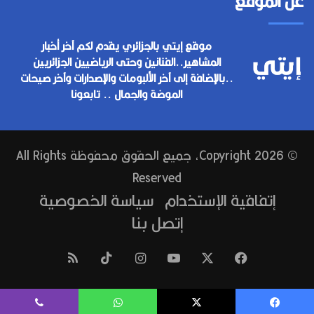
عن الموقع
موقع إيتي بالجزائري يقدم لكم آخر أخبار
المشاهير..الفنانين وحتى الرياضيين الجزائريين
..بالإضافة إلى آخر الألبومات والإصدارات وآخر صيحات
الموضة والجمال .. تابعونا
© Copyright 2026, جميع الحقوق محفوظة All Rights
Reserved
إتفاقية الإستخدام
سياسة الخصوصية
إتصل بنا
فيسبوك
‫X
‫YouTube
انستقرام
‫TikTok
ملخص
الموقع