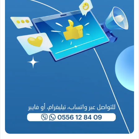
م
ن
ع
ص
ي
ب