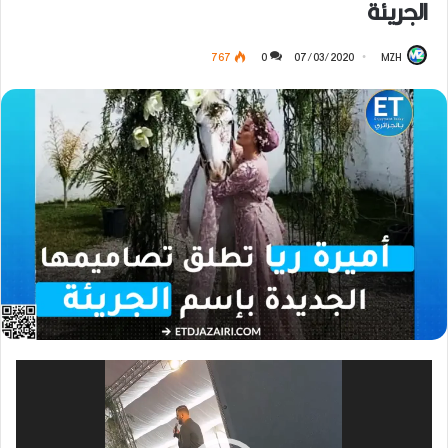
الجريئة
767
0
07/03/2020
MZH
مشغل
الفيديو