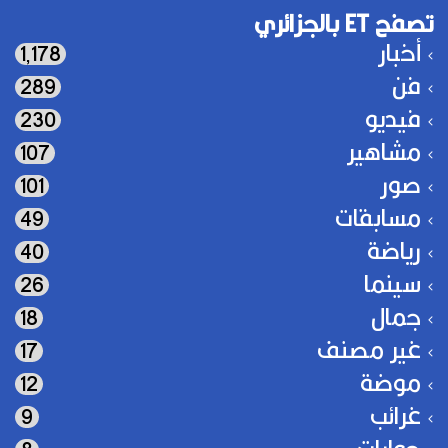
تصفح ET بالجزائري
أخبار
1٬178
فن
289
فيديو
230
مشاهير
107
صور
101
مسابقات
49
رياضة
40
سينما
26
جمال
18
غير مصنف
17
موضة
12
غرائب
9
حوارات