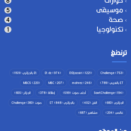
8
موسيقى
5
صحة
4
تكنولوجيا
1
ترندنغ
(753)
Challenge
(1221)
EtDjazairi
(974)
Et dz
Et بالجزائري
(1159)
ET بالعربي
(789)
(246)
mahrez
(207)
MBC
(220)
MBC5
(194)
SawtChallenge
أحلى صوت
(599)
إطلالة
(378)
الجزائر
(655)
الجزائري
(683)
الفن
(402)
بالجزائري ET
(848)
صوت Challenge
(383)
عالمي
(204)
مشاهير
(687)