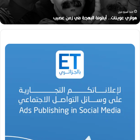
ي
ن
منذ أسبوعين
ا
هواري عوينات.. أيقونة البهجة في زمن عصيب
ت
.
.
أ
ي
ق
و
ن
ة
ا
ل
ب
ه
ج
ة
ف
ي
ز