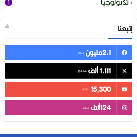
تكنولوجيا
1
إتبعنا
2,1مليون
متابع
1,111 ألف
متابعون
15٬300
مشترك
124ألف
متابع