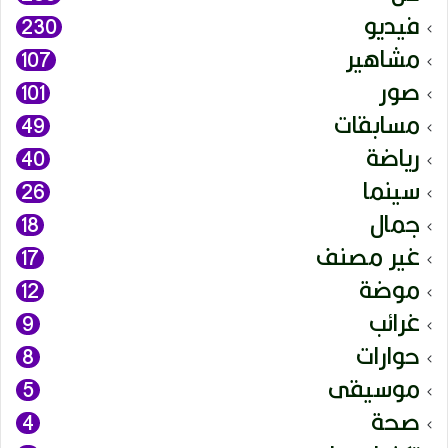
فيديو
230
مشاهير
107
صور
101
مسابقات
49
رياضة
40
سينما
26
جمال
18
غير مصنف
17
موضة
12
غرائب
9
حوارات
8
موسيقى
5
صحة
4