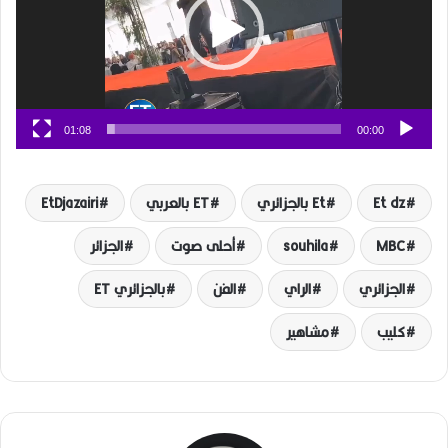
01:08
00:00
Et dz
Et بالجزائري
ET بالعربي
EtDjazairi
MBC
souhila
أحلى صوت
الجزائر
الجزائري
الراي
الفن
بالجزائري ET
كليب
مشاهير