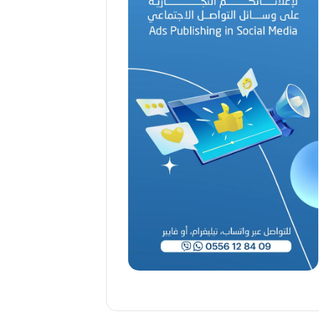
د
ا
ل
أ
م
ي
ن
م
ر
ب
ا
ح
(
1
9
4
6
-
2
0
2