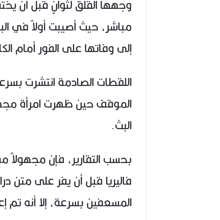
6
وجهها القلق لثوانٍ قبل أن يخ
)
مباشر، حيث أصيبت أولاً في ال
إلى وفاتها على الفور أمام الكام
اللقطات الصادمة انتشرت بسرع
الموقف حين ظهرت امرأة مجهو
البث.
بحسب التقارير، فإن مجهولاً مس
فاليريا قبل أن يفر على متن د
المسعفين بسرعة، إلا أنه تم إ