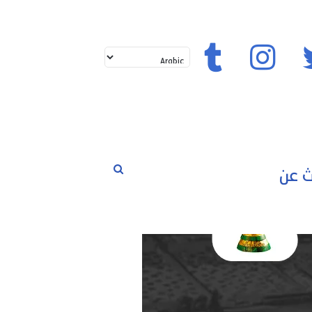
حوارات
مسابقات
رياضة
تويتر
إنستغرام
تيك توك
بحث
لم
عن