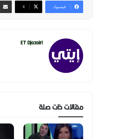
فيسبوك
‫X
ET Djazairi
مقالات ذات صلة