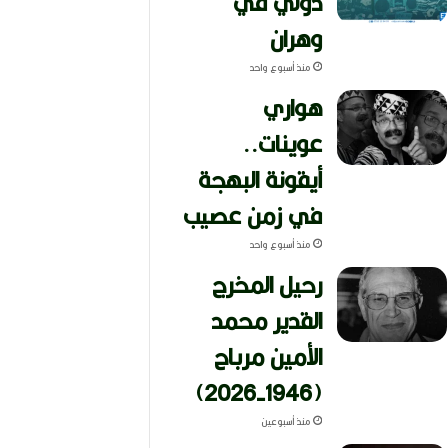
دولي في
وهران
منذ أسبوع واحد
هواري
عوينات..
أيقونة البهجة
في زمن عصيب
منذ أسبوع واحد
رحيل المخرج
القدير محمد
الأمين مرباح
(1946-2026)
منذ أسبوعين