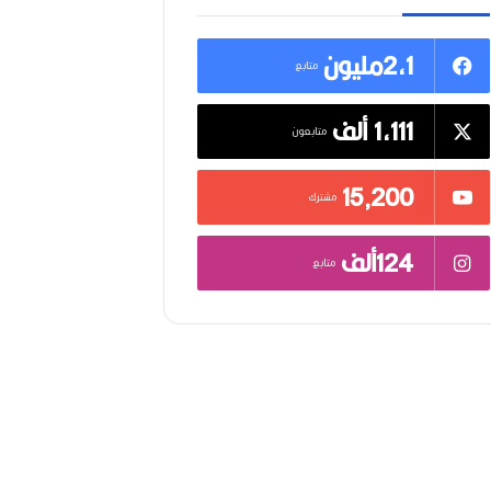
2,1مليون
متابع
1,111 ألف
متابعون
15٬200
مشترك
124ألف
متابع