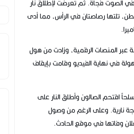
تفي الصوت فجأة. ثم تعرضت لإطلاق نار
بطن، تلتها رصاصتان في الرأس، مما أدى
يرا.
ة عبر المنصات الرقمية، وزادت من هول
لة في نهاية الفيديو وقامت بإيقاف
لحاً اقتحم الصالون وأطلق النار على
راجة نارية. وعلى الرغم من وصول
علان وفاتها في موقع الحادث.