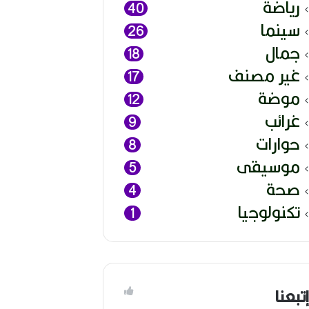
رياضة
40
سينما
26
جمال
18
غير مصنف
17
موضة
12
غرائب
9
حوارات
8
موسيقى
5
صحة
4
تكنولوجيا
1
إتبعنا