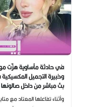
د
ا
ل
أ
م
ي
ن
م
ر
ب
ا
ح
(
في حادثة مأساوية هزّت موا
1
9
وخبيرة التجميل المكسيكية
ف
4
6
بث مباشر من داخل صالونها 
-
2
0
وأثناء تفاعلها المعتاد مع مت
2