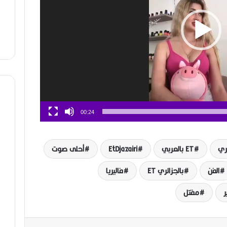
00:24
ET بالعربي
EtDjazairi
أحلى صوت
الفن
بالجزائري ET
فاليريا
ر
مقتل