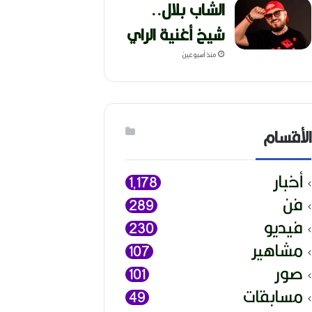
الشاب بلال..
شيخ أغنية الراي
منذ أسبوعين
الأقسام
أخبار
1٬178
فن
289
فيديو
230
مشاهير
107
صور
101
مسابقات
49