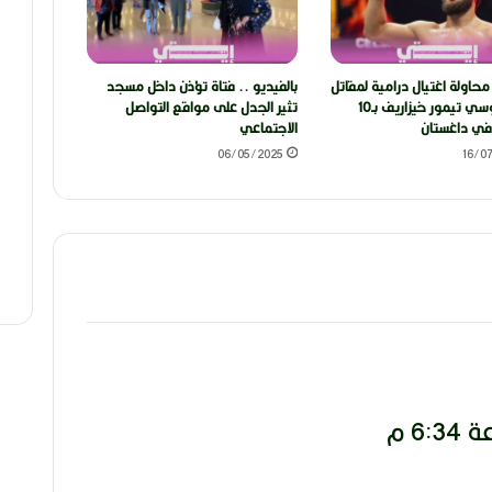
 محاولة اغتيال درامية لمقاتل
بالفيديو .. فتاة تؤذن داخل مسجد
MMA الروسي تيمور خيزاريف بـ10
تثير الجدل على مواقع التواصل
ي داغستان
الاجتماعي
06/05/2025
16/0