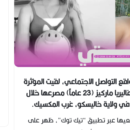
ر
ا
ا
ل
ن
ب
ه
ج
ة
ف
ي
ز
م
ن
ع
ص
قع التواصل الاجتماعي، لقيت المؤثرة
ي
ب
اليريا ماركيز
(23 عاماً) مصرعها خلال
في ولاية خاليسكو، غرب المكسيك.
ابعيها عبر تطبيق “تيك توك”، ظهر على