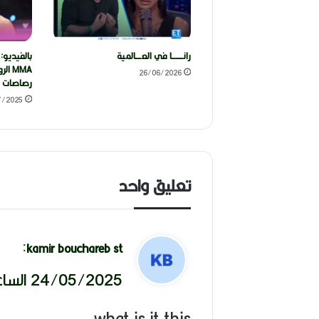
رانــــــــا في العــــالمية
بالفيديو:
26/06/2026
رصاصات ف
7/2025
تعليق واحد
ي
:
kamir bouchareb st
ق
24/05/2025 الساعة 6:34 م
و
what is it this