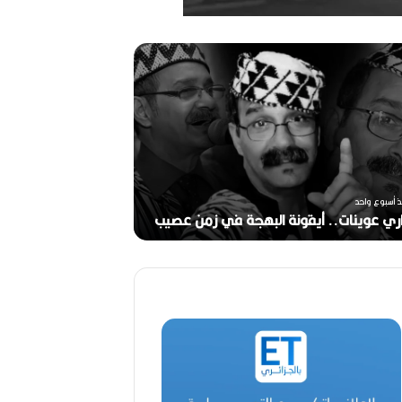
ر
ح
ي
ل
ا
ل
م
خ
منذ أسبوعين
ر
ذ أسبوع واحد
ج
ري عوينات.. أيقونة البهجة في زمن عصيب
2026)
ا
ل
ق
د
ي
ر
م
ح
م