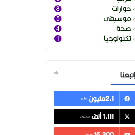
حوارات
8
موسيقى
5
صحة
4
تكنولوجيا
1
إتبعنا
2,1مليون
متابع
1,111 ألف
متابعون
15٬300
مشترك