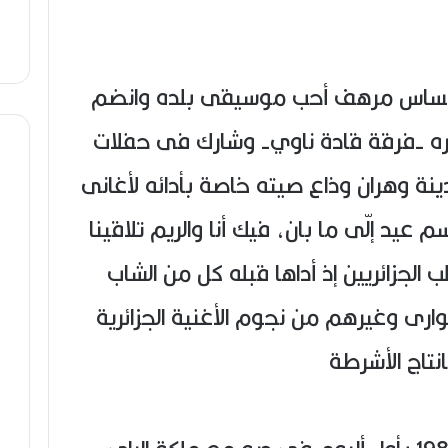
اس مرهف أحب موسيقى بلده وانضم
ره -فرقة قادة ناوي- وشارك فى حفلات
نة وهران وذاع صيته خاصة بأدائه لأغانى
م عيد إلّى ما بان، فيك أنا والريم تلاقينا
لجزائريين إذ أداها قبله كل من الشاب
ارى وغيرهم من نجوم الأغنية الجزائرية
نتاج الأشرطة