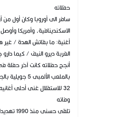
حفلاته
سافر الى أوروبا وكان أول من أ
الاسكندينافية، وأمريكا وأوصل 
أغنية: ما بقاتش الهدة / غير ه
الغربة ديرو النيف / كيما دارو 
بالملعب الألمبى 
32 للاستقلال غنى أحلى أغانيه…رقص…وأرقص 150000 متفرج فى فرح
وفاته
تلقى حسنى 