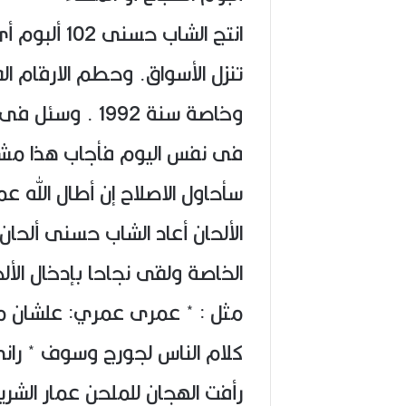
تنزل الأسواق. وحطم الارقام ا
وخاصة سنة 1992 
فى نفس اليوم فأجاب هذا مشكل
سأحاول الاصلاح إن أطال الله 
الألحان أعاد الشاب حسنى ألحان
الخاصة ولقى نجاحا بإدخال الأل
مثل : * عمرى عمري: علشان ملي
كلام الناس لجورج وسوف * را
رأفت الهجان للملحن عمار الشري