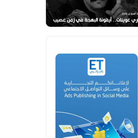
م
خ
منذ أسبوعين
ر
ذ أسبوع واحد
ج
ري عوينات.. أيقونة البهجة في زمن عصيب
2026)
ا
ل
ق
د
ي
ر
م
ح
م
د
ا
ل
أ
م
ي
ن
م
ر