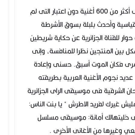
انتج الشاب حسنى 102 ألبوم أى أكثر من 600 أغنية دون اعتبار التى لم
لقياسية وأحدث بلبلة بسوق الأشرطة
. وسئل فى حوار للقناة الجزائرية عن حكاية شريطين
 بين المنتجين نظرا للمنافسة، وإنى
عمرى فكان الموت أسبق. حسنى وإعادة
 عديد نجوم الأغنية العربية بطريقته
حان الشرقية فى موسيقى الراى الجزائرية
ش غيرك لفريد الاطرش * يا بنت الناس:
نى خليتهالك أمانة: موسيقى مسلسل
عي وغيرها من الأغانى الأخرى .