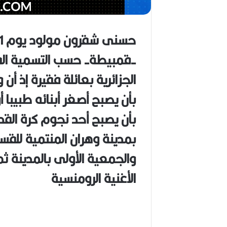
ب
ا
ح
(
1
-قمبيطة- حسب التسمية الق
9
4
الجزائرية بعائلة فقيرة إذ أن
6
-
بأن يصبح أصغر أبنائه طبيبا 
2
0
بأن يصبح أحد نجوم كرة الق
2
6
بمدينة وهران المنتمية للقسم
)
والجمعية الأولى بالمدينة ثم
الأغنية الرومنسية