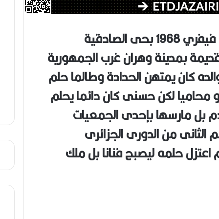
م
ن
ع
حسنى شقرون مولود يوم 1 فيفري 1968 بحى الصادقية
ص
ي
ديمة بمدينة وهران غرب الجمهورية
ب
 والده كان يمتهن الحدادة وطالما حلم
أو محاميا لكن حسنى كان دائما يحلم
دم بل مارسها بإحدى الجمعيات
 الثانى من الدورى الجزائرى
 اعتزل حلمه ليصبح فنانا بل ملك