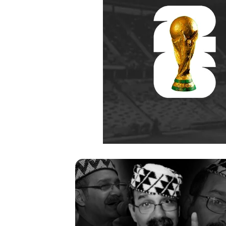
ر
ح
ي
ل
ا
ل