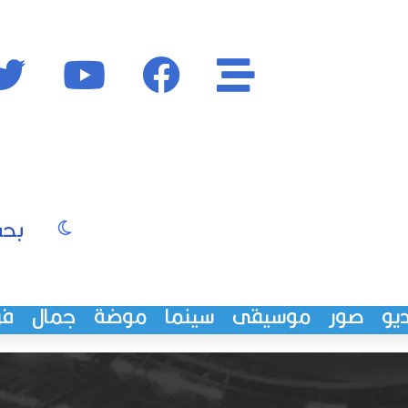
الأقسام
فايسبوك
يوتيوب
الوضع المظ
يو
صور
موسيقى
سينما
موضة
جمال
فن