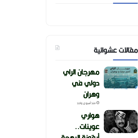
مقالات عشوائية
مهرجان الراي
دولي في
وهران
منذ أسبوع واحد
هواري
عوينات..
أيقونة البهجة