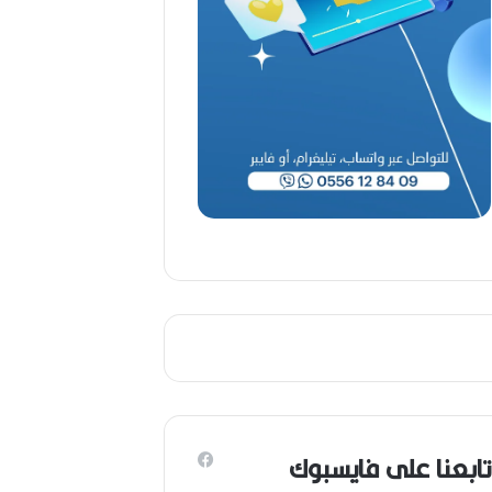
ب
ا
ح
(
1
9
4
6
-
2
0
2
6
)
تابعنا على فايسبوك