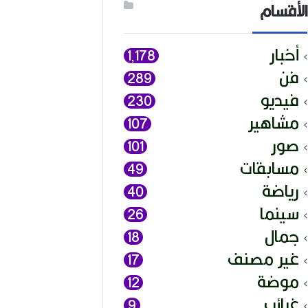
الأقسام
أخبار
1٬178
فن
289
فيديو
230
مشاهير
107
صور
101
مسابقات
49
رياضة
40
سينما
26
جمال
18
غير مصنف
17
موضة
12
غرائب
9