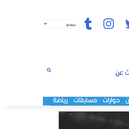
تويتر
إنستغرام
تيك توك
بحث
لم
عن
حوارات
مسابقات
رياضة