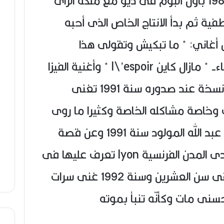
بدأ الشاب حسنى الانتاج سنة 1986 بأول ألبوم فى ديو مع ملكة الراى
طفية ثم بدأ الانتاج الخاص الذى أحبه
ل أغاني: * ما تبكيش وتقولى هذا
مكتوبي * قاع النساء -كل النساء- * مازال كاين l\’espoir * وأغنية الفيزا
وبيع من هذا الألبوم 250000 نسخة عند صدوره سنة 1991 تغنى
وخاصة مشاكله الخاصة وكثيرا ما روى
فى أغانيه علاقته بابنه الوحيد عبد الله المولود سنة 1991 وعن قصة
طلاقه من زوجته المقيمة بإحدى المدن الفرنسية lyon تعرف عليها فى
إحدى جولاته الفنية وتزوجها فى سن العشرين وسنة 1992 غنى سرات
حسنى مات وكأنّه تنبأ بموته