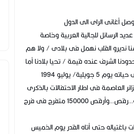
وصل أغانى الراى الى الدول
عديد الرسائل للجالية العربية وخاصة
نا نديرو القلب نهمل فى بلادى / ولا هم
جدودنا الشرف عنده قيمة / تحيا بلادنا أما
أنجح حفلاته كانت آخر حفلة فى حياته يوم 5 جويلية/ يوليو 1994
5 جويلية بالجزائر العاصمة فى اطار الاحتفالات بالذكرى
منذ 1990 تهديدات باغتياله حتى أتاه القدر يوم الخميس