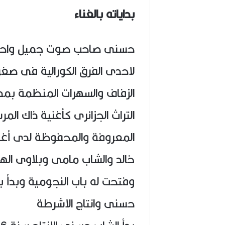
بداياته بالغناء
حسنى صاحب صوت جميل واحس
لاحدى الفرق الكورالية فى صغ
الزفاف والسهرات المنظمة بمدي
التراث الجزائرى كأغنية ذاك المرس
المعروفة والمحفوظة لدى أغلب ا
خالد والشاب مامى وبلاوى الهو
وفتحت له باب النجومية وبدأ با
حسنى وانتاج الاشرطة