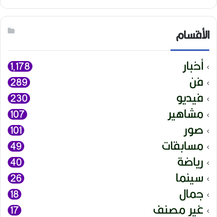
الأقسام
أخبار
1٬178
فن
289
فيديو
230
مشاهير
107
صور
101
مسابقات
49
رياضة
40
سينما
26
جمال
18
غير مصنف
17