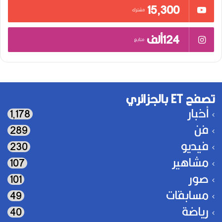
15٬300
مشترك
124ألف
متابع
تصفح ET بالجزائري
أخبار
1٬178
فن
289
فيديو
230
مشاهير
107
صور
101
مسابقات
49
رياضة
40