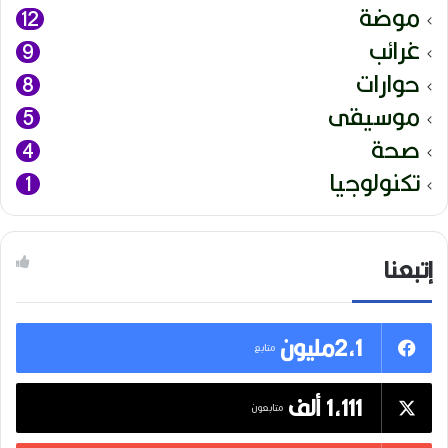
موضة
12
غرائب
9
حوارات
8
موسيقى
5
صحة
4
تكنولوجيا
1
إتبعنا
2,1مليون
متابع
1,111 ألف
متابعون