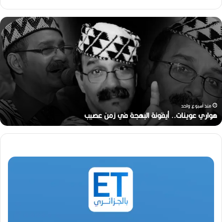
ر
ح
ي
ل
ا
ل
م
خ
ر
منذ أسبوعين
ج
رحيل المخرج القدير محمد الأمين مرباح (1946-2026)
ا
ل
ق
د
ي
ر
م
ح
م
د