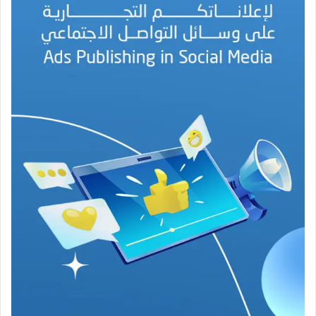
ا
ل
أ
م
ي
ن
م
ر
ب
ا
ح
(
1
9
4
6
-
2
0
2
6