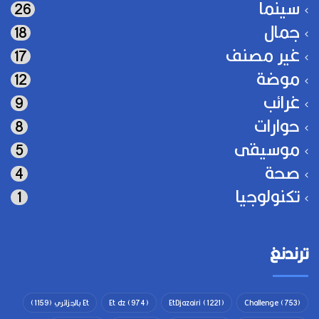
سينما
26
جمال
18
غير مصنف
17
موضة
12
غرائب
9
حوارات
8
موسيقى
5
صحة
4
تكنولوجيا
1
ترندنغ
(753)
Challenge
(1221)
EtDjazairi
(974)
Et dz
Et بالجزائري
(1159)