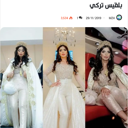
بلقيس تركي
3٬534
1
29/11/2019
MZH