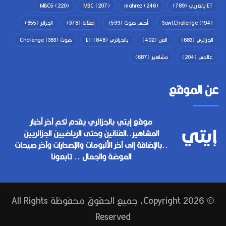
ET بالعربي
(789)
(246)
mahrez
(207)
MBC
(220)
MBC5
(194)
SawtChallenge
أحلى صوت
(599)
إطلالة
(378)
الجزائر
(655)
الجزائري
(683)
الفن
(402)
بالجزائري ET
(848)
صوت Challenge
(383)
عالمي
(204)
مشاهير
(687)
عن الموقع
موقع إيتي بالجزائري يقدم لكم آخر أخبار
المشاهير..الفنانين وحتى الرياضيين الجزائريين
..بالإضافة إلى آخر الألبومات والإصدارات وآخر صيحات
الموضة والجمال .. تابعونا
© Copyright 2026, جميع الحقوق محفوظة All Rights
Reserved