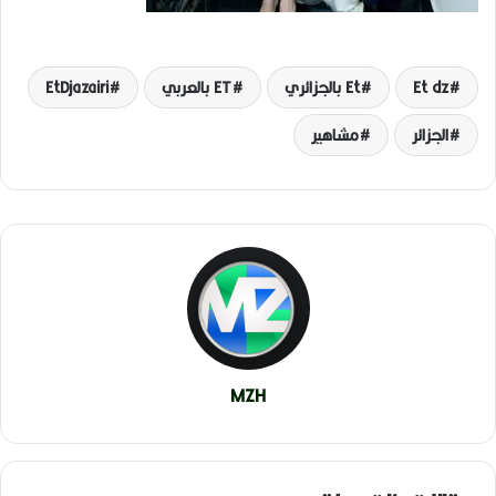
Et dz
Et بالجزائري
ET بالعربي
EtDjazairi
الجزائر
مشاهير
MZH