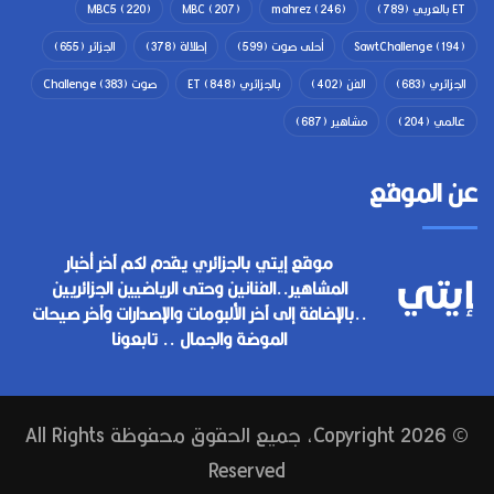
ET بالعربي
(789)
(246)
mahrez
(207)
MBC
(220)
MBC5
(194)
SawtChallenge
أحلى صوت
(599)
إطلالة
(378)
الجزائر
(655)
الجزائري
(683)
الفن
(402)
بالجزائري ET
(848)
صوت Challenge
(383)
عالمي
(204)
مشاهير
(687)
عن الموقع
موقع إيتي بالجزائري يقدم لكم آخر أخبار
المشاهير..الفنانين وحتى الرياضيين الجزائريين
..بالإضافة إلى آخر الألبومات والإصدارات وآخر صيحات
الموضة والجمال .. تابعونا
© Copyright 2026, جميع الحقوق محفوظة All Rights
Reserved