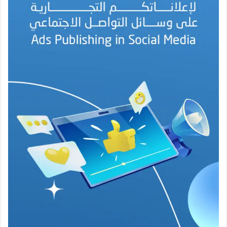
ل
ب
ه
ج
ة
ف
ي
ز
م
ن
ع
ص
ي
ب