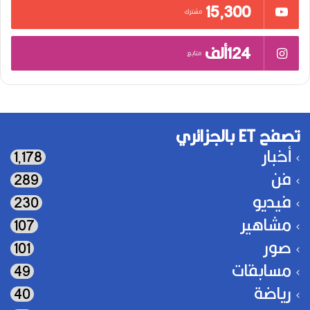
15٬300
مشترك
124ألف
متابع
تصفح ET بالجزائري
أخبار
1٬178
فن
289
فيديو
230
مشاهير
107
صور
101
مسابقات
49
رياضة
40