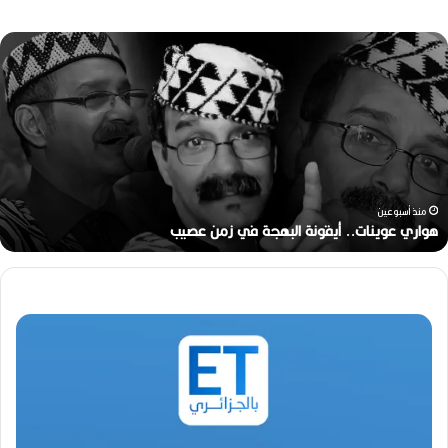
ه
و
ا
ر
ي
ع
و
ي
ن
منذ أسبوعين
ا
هواري عوينات.. أيقونة البهجة في زمن عصيب
ت
.
.
أ
ي
ق
و
ن
ة
ا