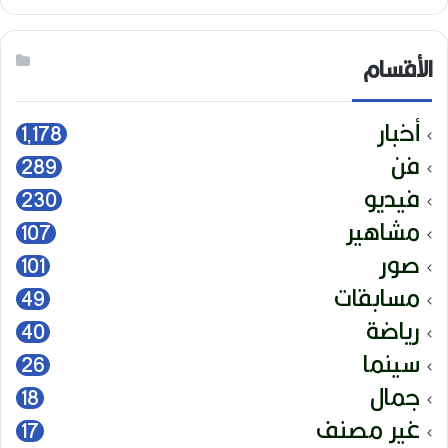
الأقسام
أخبار
1٬178
فن
289
فيديو
230
مشاهير
107
صور
101
مسابقات
49
رياضة
40
سينما
26
جمال
18
غير مصنف
17