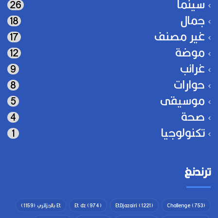
سينما
26
جمال
18
غير مصنف
17
موضة
12
غرائب
9
حوارات
8
موسيقى
5
صحة
4
تكنولوجيا
1
ترندنغ
(753)
Challenge
(1221)
EtDjazairi
(974)
Et dz
Et بالجزائري
(1159)