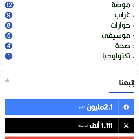
موضة
12
غرائب
9
حوارات
8
موسيقى
5
صحة
4
تكنولوجيا
1
إتبعنا
2,1مليون
متابع
1,111 ألف
متابعون