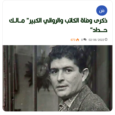
فن
ذكرى وفاة الكاتب والروائي الكبير” مــالــك
حـــداد“
673
0
02/06/2022