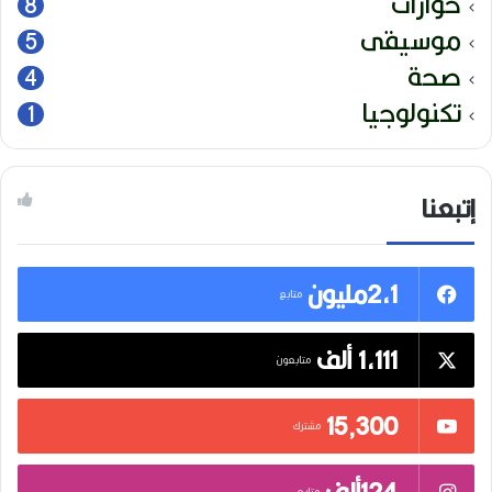
حوارات
8
موسيقى
5
صحة
4
تكنولوجيا
1
إتبعنا
2,1مليون
متابع
1,111 ألف
متابعون
15٬300
مشترك
124ألف
متابع