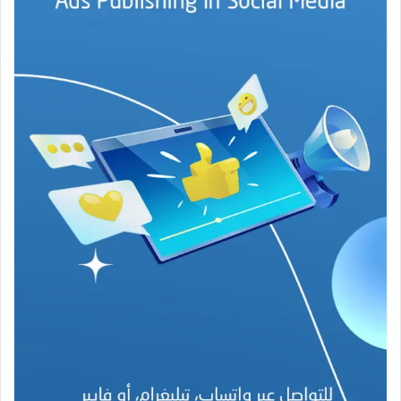
ي
ن
م
ر
ب
ا
ح
(
1
9
4
6
-
2
0
2
6
)