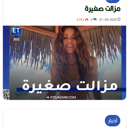
مزالت صغيرة
2٬342
0
07/09/2020
أخبار