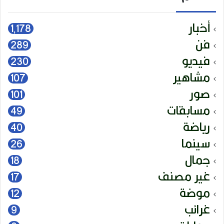
أخبار
1٬178
فن
289
فيديو
230
مشاهير
107
صور
101
مسابقات
49
رياضة
40
سينما
26
جمال
18
غير مصنف
17
موضة
12
غرائب
9