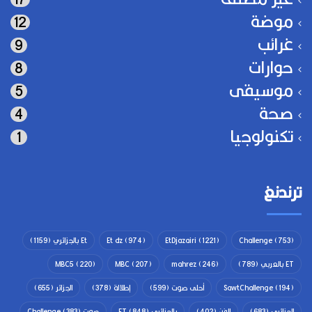
موضة
12
غرائب
9
حوارات
8
موسيقى
5
صحة
4
تكنولوجيا
1
ترندنغ
(753)
Challenge
(1221)
EtDjazairi
(974)
Et dz
Et بالجزائري
(1159)
ET بالعربي
(789)
(246)
mahrez
(207)
MBC
(220)
MBC5
(194)
SawtChallenge
أحلى صوت
(599)
إطلالة
(378)
الجزائر
(655)
الجزائري
(683)
الفن
(402)
بالجزائري ET
(848)
صوت Challenge
(383)