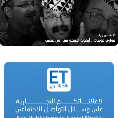
ي
ل
ا
ل
م
خ
ر
منذ أسبوعين
ج
رحيل المخرج القدير محمد الأمين مرباح (1946-2026)
ا
ل
ق
د
ي
ر
م
ح
م
د
ا
ل
أ
م