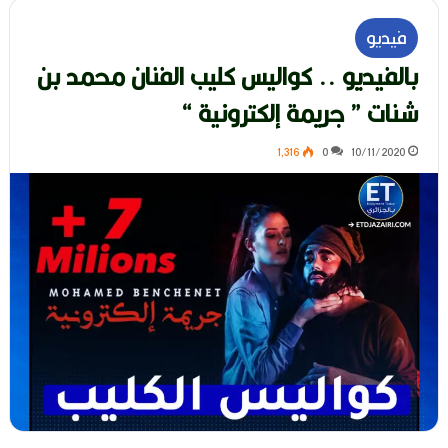
فيديو
بالفيديو .. كواليس كليب الفنان محمد بن
شنات ” جريمة إلكترونية “
1٬316
0
10/11/2020