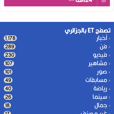
تصفح ET بالجزائري
أخبار
1٬178
فن
289
فيديو
230
مشاهير
107
صور
101
مسابقات
49
رياضة
40
سينما
26
جمال
18
غير مصنف
17