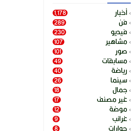
أخبار
1٬178
فن
289
فيديو
230
مشاهير
107
صور
101
مسابقات
49
رياضة
40
سينما
26
جمال
18
غير مصنف
17
موضة
12
غرائب
9
حوارات
8