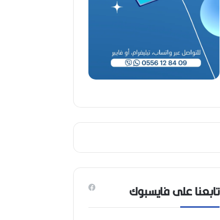
ا
ح
(
1
9
4
6
-
2
0
2
6
)
تابعنا على فايسبوك