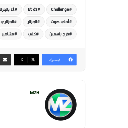
Challenge
Et dz
Et بالجزائري
أحلى صوت
الجزائر
الجزائري
فرح ياسمين
كليب
مشاهير
فيسبوك
‫X
MZH