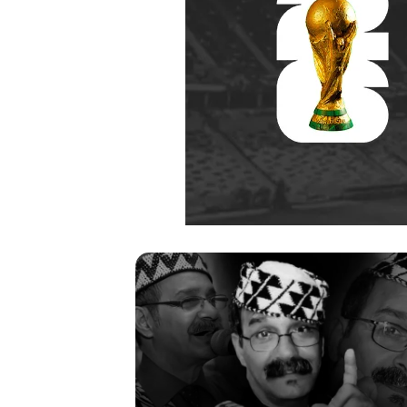
ر
ح
ي
ل
ا
ل
م
خ
منذ أسبوعين