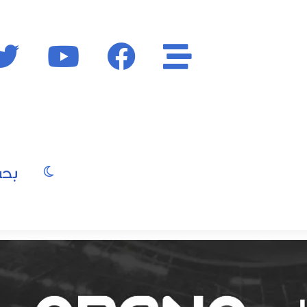
الأقسام
فايسبوك
يوتيوب
الوضع المظ
يو
صور
موسيقى
سينما
موضة
جمال
فن