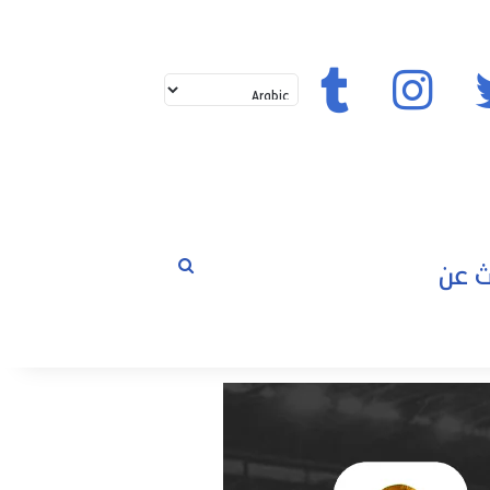
تويتر
إنستغرام
تيك توك
بحث
لم
عن
حوارات
مسابقات
رياضة