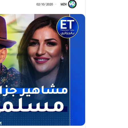
ر
02/10/2020
MZH
ج
2026)
ا
ل
ق
د
ي
ر
م
ح
م
د
ا
ل
أ
م
ي
ن
م
ر
ب