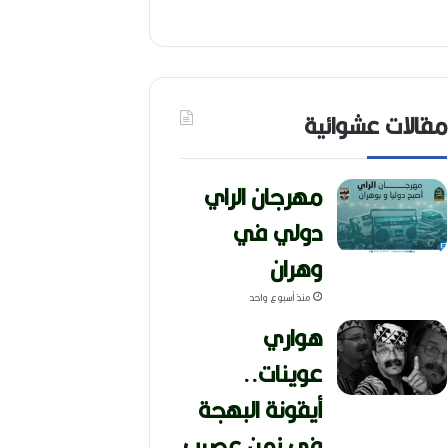
مقالات عشوائية
مهرجان الراي
دولي في
وهران
منذ أسبوع واحد
هواري
عوينات..
أيقونة البهجة
في زمن عصيب