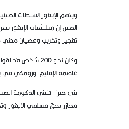
ويتهم الإيغور السلطات الصيني
الصين إن ميليشيات الإيغور تش
تفجير وتخريب وعصيان مدني م
وكان نحو 200 شخص
عاصمة الإقليم أورومكي في يولي
في حين، تنفي الحكومة الصينية
مجازر بحق مسلمي الإيغور وتض