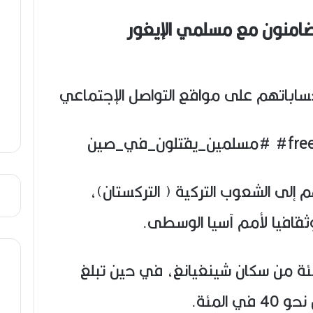
ن
ع
تضامنون مع مسلمي الإيغور
ص
ي
ب
ساباتهم على مواقع التواصل الإجتماعي
إلى الشعوب التركية ( التركستان)،
قافيا لأمم آسيا الوسطى.
غور نحو 45 في المئة من سكان شينغيانغ، في حين تبلغ
 المئة.