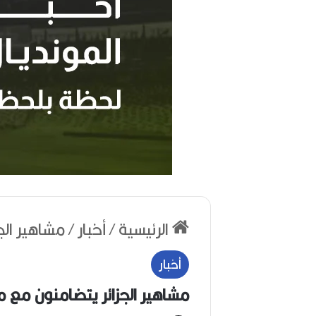
ر
ح
الرئيسية
/
أخبار
/
مشاهير الج
ي
ل
ا
أخبار
ل
م
مشاهير الجزائر يتضامنون مع 
خ
منذ أسبوعين