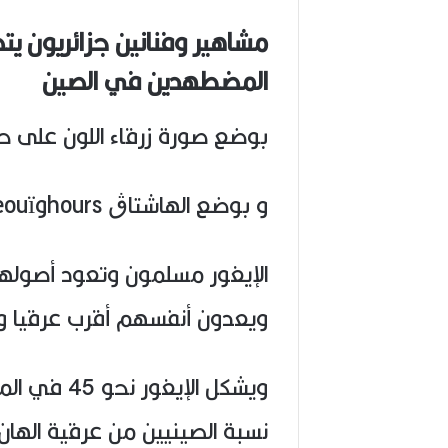
ا
ح
مشاهير وفنانين جزائريون ي
(
1
المضطهدين في الصين
9
4
6
بوضع صورة زرقاء اللون على ح
-
2
0
و بوضع الهاشتاڨ freeouïghours# #مسلمين_يقتلون_في_صين
2
6
)
الإيغور مسلمون وتعود أصولهم 
ويعدون أنفسهم أقرب عرقيا وث
ويشكل الإي
نسبة الصينيين من عرقية الهان نحو 40 في