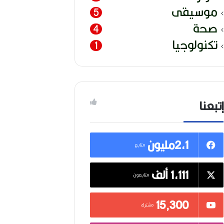
موسيقى
5
صحة
4
تكنولوجيا
1
إتبعنا
2,1مليون
متابع
1,111 ألف
متابعون
15٬300
مشترك