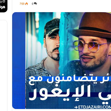
رحيل المخرج القدير محمد الأمين مرباح (1946-
ر
ن
منذ أسبوع واحد
من
769
0
ا
ا
مهرجان الراي دولي في وهران
هوا
ي
ت
د
.
و
.
ل
أ
ي
ي
ف
ق
ي
و
و
ن
ه
ة
ر
ا
ا
ل
ن
ب
ه
ج
ة
ف
ي
ز
م