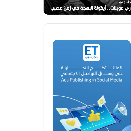
ر
ذ أسبوعين
ج
ري عوينات.. أيقونة البهجة في زمن عصيب
2026)
ا
ل
ق
د
ي
ر
م
ح
م
د
ا
ل
أ
م
ي
ن
م
ر
ب