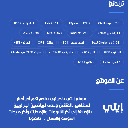
ترندنغ
(753)
Challenge
(1221)
EtDjazairi
(974)
Et dz
Et بالجزائري
(1159)
ET بالعربي
(789)
(246)
mahrez
(207)
MBC
(220)
MBC5
(194)
SawtChallenge
أحلى صوت
(599)
إطلالة
(378)
الجزائر
(655)
الجزائري
(683)
الفن
(402)
بالجزائري ET
(848)
صوت Challenge
(383)
عالمي
(204)
مشاهير
(687)
عن الموقع
موقع إيتي بالجزائري يقدم لكم آخر أخبار
المشاهير..الفنانين وحتى الرياضيين الجزائريين
..بالإضافة إلى آخر الألبومات والإصدارات وآخر صيحات
الموضة والجمال .. تابعونا