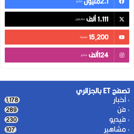
2,1مليون
متابع
1,111 ألف
متابعون
15٬200
مشترك
124ألف
متابع
تصفح ET بالجزائري
أخبار
1٬178
فن
289
فيديو
230
مشاهير
107