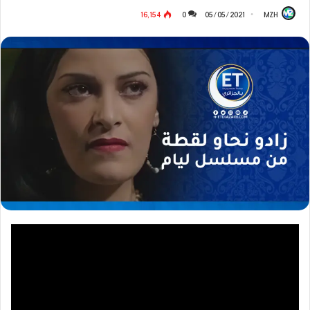
16٬154
0
05/05/2021
MZH