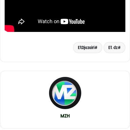
EtDjazairi
Et dz
MZH