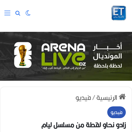
الوضع المظلم
بحث عن
الق
الرئيسية
/
فيديو
فيديو
زادو نحاو لقطة من مسلسل ليام