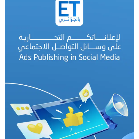
ر
م
ح
م
د
ا
ل
أ
م
ي
ن
م
ر
ب
ا
ح
(
1
9
4
6