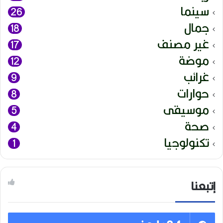
سينما
26
جمال
18
غير مصنف
17
موضة
12
غرائب
9
حوارات
8
موسيقى
5
صحة
4
تكنولوجيا
1
إتبعنا