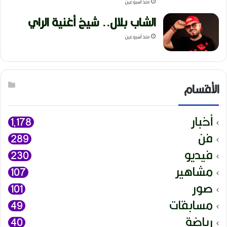
منذ أسبوعين
الشاب بلال.. شيخ أغنية الراي
منذ أسبوعين
الأقسام
أخبار
1٬178
فن
289
فيديو
230
مشاهير
107
صور
101
مسابقات
49
رياضة
40