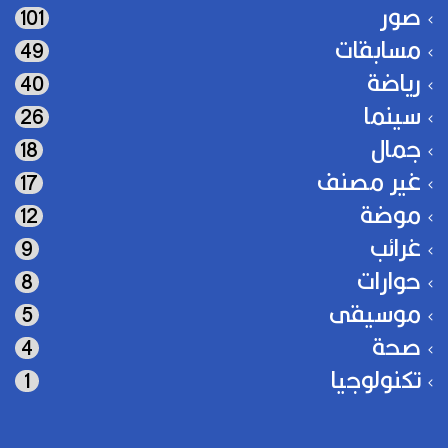
صور
101
مسابقات
49
رياضة
40
سينما
26
جمال
18
غير مصنف
17
موضة
12
غرائب
9
حوارات
8
موسيقى
5
صحة
4
تكنولوجيا
1