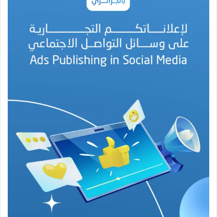
م
د
ا
ل
أ
م
ي
ن
م
ر
ب
ا
ح
(
1
9
4
6
-
2
0