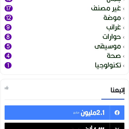
غير مصنف
17
موضة
12
غرائب
9
حوارات
8
موسيقى
5
صحة
4
تكنولوجيا
1
إتبعنا
2,1مليون
متابع