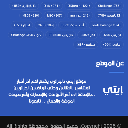
(753)
Challenge
(1221)
EtDjazairi
(974)
Et dz
Et بالجزائري
(1159)
ET بالعربي
(789)
(246)
mahrez
(207)
MBC
(220)
MBC5
(194)
SawtChallenge
أحلى صوت
(599)
إطلالة
(378)
الجزائر
(655)
الجزائري
(683)
الفن
(402)
بالجزائري ET
(848)
صوت Challenge
(383)
عالمي
(204)
مشاهير
(687)
عن الموقع
موقع إيتي بالجزائري يقدم لكم آخر أخبار
المشاهير..الفنانين وحتى الرياضيين الجزائريين
..بالإضافة إلى آخر الألبومات والإصدارات وآخر صيحات
الموضة والجمال .. تابعونا
© Copyright 2026, جميع الحقوق محفوظة All Rights