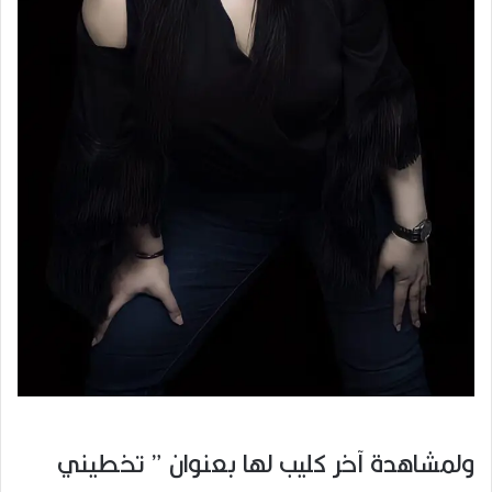
ولمشاهدة آخر كليب لها بعنوان ” تخطيني