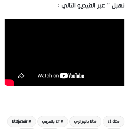
نهبل ” عبر الفيديو التالي :
Et dz
Et بالجزائري
ET بالعربي
EtDjazairi