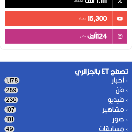
1,111 ألف
متابعون
15٬300
مشترك
124ألف
متابع
تصفح ET بالجزائري
أخبار
1٬178
فن
289
فيديو
230
مشاهير
107
صور
101
مسابقات
49