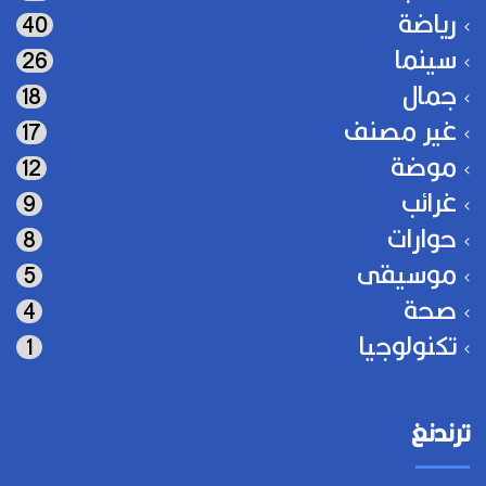
رياضة
40
سينما
26
جمال
18
غير مصنف
17
موضة
12
غرائب
9
حوارات
8
موسيقى
5
صحة
4
تكنولوجيا
1
ترندنغ