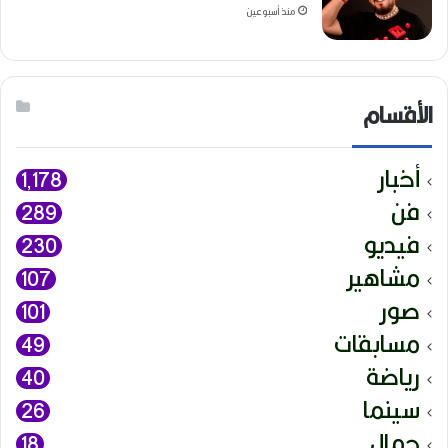
منذ أسبوعين
الأقسام
أخبار
1٬178
فن
289
فيديو
230
مشاهير
107
صور
101
مسابقات
49
رياضة
40
سينما
26
جمال
18