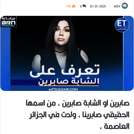
731
0
21/01/2021
MZH
صابرين او الشابة صابرين ، من اسمها
الحقيقي صابرينا ، ولدت في الجزائر
العاصمة ،