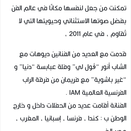
تمكنت من جعل لنفسها مكانًا في عالم الفن
بفضل صوتها الاستثنائي وحيويتها التي لا
تُقاوم ، في عام 2011 ،
قدمت مع العديد من الفنانين ديوهات مع
الشاب أنور “ڨول لي” وفلة عبابسة “دنيا” و
“غير باشوية” مع فريمان من فرقة الراب
الفرنسية العالمية IAM .
الفنانة أقامت عديد من الحفلات داخل و خارج
الوطن ب : كندا ، فرنسا ، إسبانيا ، المغرب ،
مصر الخ ..