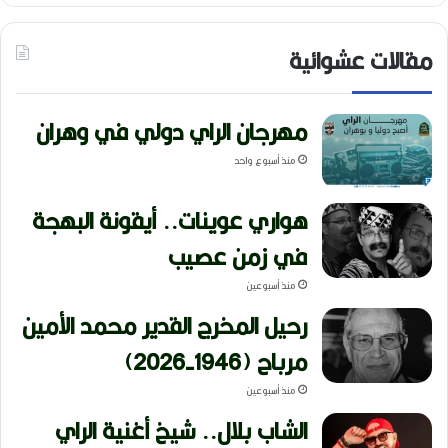
مقالات عشوائية
مهرجان الراي دولي في وهران
منذ أسبوع واحد
هواري عوينات.. أيقونة البهجة
في زمن عصيب
منذ أسبوعين
رحيل المخرج القدير محمد الأمين
مرباح (1946-2026)
منذ أسبوعين
الشاب بلال.. شيخ أغنية الراي