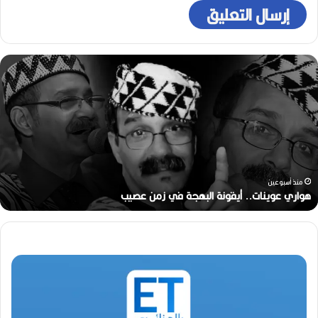
ر
ح
ي
ل
ا
ل
م
خ
ر
منذ أسبوعين
ج
رحيل المخرج القدير محمد الأمين مرباح (1946-2026)
ا
ل
ق
د
ي
ر
م
ح