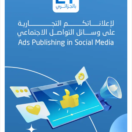
ن
ة
ا
ل
ب
ه
ج
ة
ف
ي
ز
م
ن
ع
ص
ي
ب