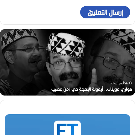
ه
و
ا
ر
ي
ع
و
ي
ن
منذ أسبوع واحد
ا
هواري عوينات.. أيقونة البهجة في زمن عصيب
ت
.
.
أ
ي
ق
و