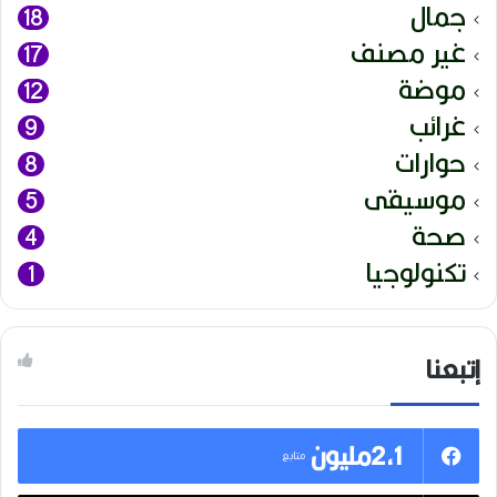
جمال
18
غير مصنف
17
موضة
12
غرائب
9
حوارات
8
موسيقى
5
صحة
4
تكنولوجيا
1
إتبعنا
2,1مليون
متابع