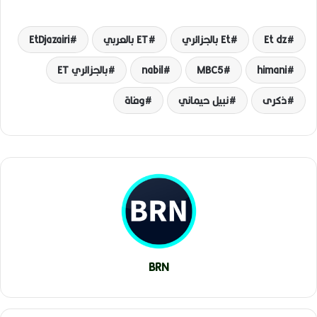
Et dz
Et بالجزائري
ET بالعربي
EtDjazairi
himani
MBC5
nabil
بالجزائري ET
ذكرى
نبيل حيماني
وفاة
BRN