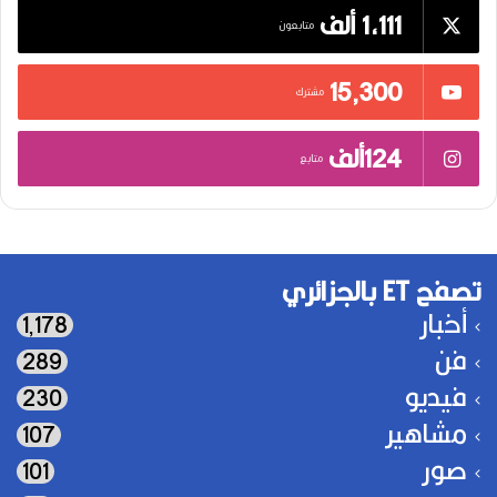
1,111 ألف
متابعون
15٬300
مشترك
124ألف
متابع
تصفح ET بالجزائري
أخبار
1٬178
فن
289
فيديو
230
مشاهير
107
صور
101