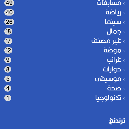
مسابقات
49
رياضة
40
سينما
26
جمال
18
غير مصنف
17
موضة
12
غرائب
9
حوارات
8
موسيقى
5
صحة
4
تكنولوجيا
1
ترندنغ