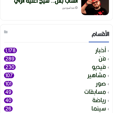
الشاب بلال.. شيخ أغنية الراي
منذ أسبوعين
الأقسام
أخبار
1٬178
فن
289
فيديو
230
مشاهير
107
صور
101
مسابقات
49
رياضة
40
سينما
26