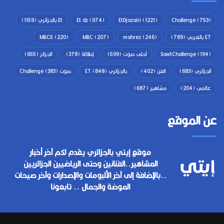
(753)
Challenge
(1221)
EtDjazairi
(974)
Et dz
Et بالجزائري
(1159)
ET بالعربي
(789)
(246)
mahrez
(207)
MBC
(220)
MBC5
(194)
SawtChallenge
أحلى صوت
(599)
إطلالة
(378)
الجزائر
(655)
الجزائري
(683)
الفن
(402)
بالجزائري ET
(848)
صوت Challenge
(383)
عالمي
(204)
مشاهير
(687)
عن الموقع
موقع إيتي بالجزائري يقدم لكم آخر أخبار
المشاهير..الفنانين وحتى الرياضيين الجزائريين
..بالإضافة إلى آخر الألبومات والإصدارات وآخر صيحات
الموضة والجمال .. تابعونا