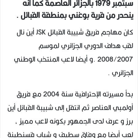
سبتمبر 1979 بالجزائر العاصمة كما أنه
ينحدر من قرية بوغني بمنطقة القبائل .
كان مهاجم فريق شبيبة القبائل JSK أين نال
لقب هداف الدوري الجزائري لموسم
2008/2007 .و أيضا لاعب المنتخب الوطني
الجزائري .
بدأ مسيرته الإحترافية سنة 2004 مع فريق
أولمبي العناصر ثم انتقل إلى شبيبة القبائل أين
برز و عرف لدى الجمهور بكونه لاعب مميز ،
لعب أيضا مع وفاق سطيف و شباب قسنطينة