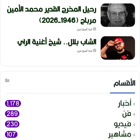
رحيل المخرج القدير محمد الأمين
مرباح (1946-2026)
منذ أسبوعين
الشاب بلال.. شيخ أغنية الراي
منذ أسبوعين
الأقسام
أخبار
1٬178
فن
289
فيديو
230
مشاهير
107