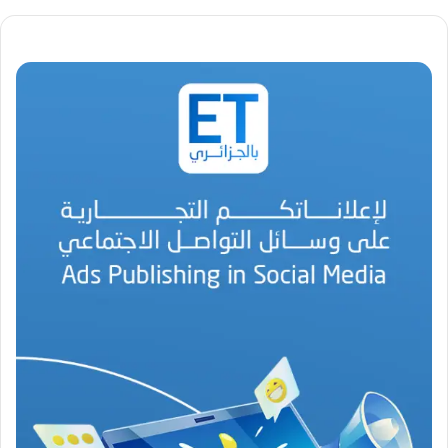
ت
.
.
أ
ي
ق
و
ن
ة
ا
ل
ب
ه
ج
ة
ف
ي
ز
م
ن
ع
ص