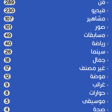
فن
289
فيديو
230
مشاهير
107
صور
101
مسابقات
49
رياضة
40
سينما
26
جمال
18
غير مصنف
17
موضة
12
غرائب
9
حوارات
8
موسيقى
5
صحة
4