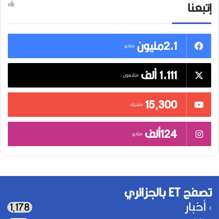
إتبعنا
2,1مليون
متابع
1,111 ألف
متابعون
15٬300
مشترك
124ألف
متابع
تصفح ET بالجزائري
أخبار
1٬178