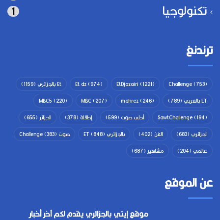
تكنولوجيا
1
ترندنغ
(753)
Challenge
(1221)
EtDjazairi
(974)
Et dz
Et بالجزائري
(1159)
ET بالعربي
(789)
(246)
mahrez
(207)
MBC
(220)
MBC5
(194)
SawtChallenge
أحلى صوت
(599)
إطلالة
(378)
الجزائر
(655)
الجزائري
(683)
الفن
(402)
بالجزائري ET
(848)
صوت Challenge
(383)
عالمي
(204)
مشاهير
(687)
عن الموقع
موقع إيتي بالجزائري يقدم لكم آخر أخبار