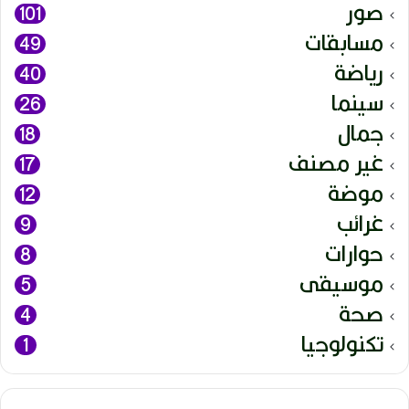
صور
101
مسابقات
49
رياضة
40
سينما
26
جمال
18
غير مصنف
17
موضة
12
غرائب
9
حوارات
8
موسيقى
5
صحة
4
تكنولوجيا
1