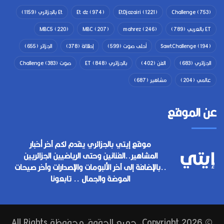
(753)
Challenge
(1221)
EtDjazairi
(974)
Et dz
Et بالجزائري
(1159)
ET بالعربي
(789)
(246)
mahrez
(207)
MBC
(220)
MBC5
(194)
SawtChallenge
أحلى صوت
(599)
إطلالة
(378)
الجزائر
(655)
الجزائري
(683)
الفن
(402)
بالجزائري ET
(848)
صوت Challenge
(383)
عالمي
(204)
مشاهير
(687)
عن الموقع
موقع إيتي بالجزائري يقدم لكم آخر أخبار
المشاهير..الفنانين وحتى الرياضيين الجزائريين
..بالإضافة إلى آخر الألبومات والإصدارات وآخر صيحات
الموضة والجمال .. تابعونا
© Copyright 2026, جميع الحقوق محفوظة All Rights