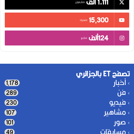
1,111 ألف
متابعون
15٬300
مشترك
124ألف
متابع
تصفح ET بالجزائري
أخبار
1٬178
فن
289
فيديو
230
مشاهير
107
صور
101
مسابقات
49