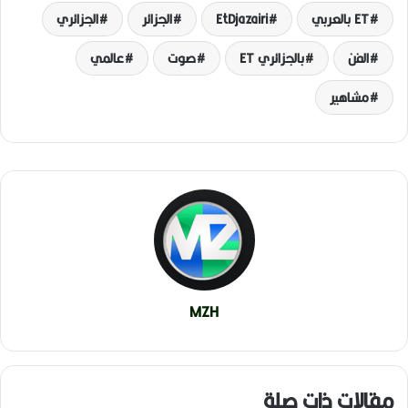
ET بالعربي
EtDjazairi
الجزائر
الجزائري
الفن
بالجزائري ET
صوت
عالمي
مشاهير
MZH
مقالات ذات صلة