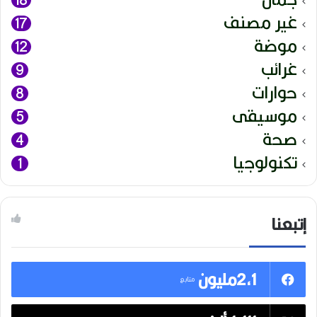
غير مصنف
17
موضة
12
غرائب
9
حوارات
8
موسيقى
5
صحة
4
تكنولوجيا
1
إتبعنا
2,1مليون
متابع