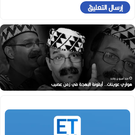
ه
و
ا
ر
ي
ع
و
ي
ن
منذ أسبوع واحد
ا
هواري عوينات.. أيقونة البهجة في زمن عصيب
ت
.
.
أ
ي
ق
و