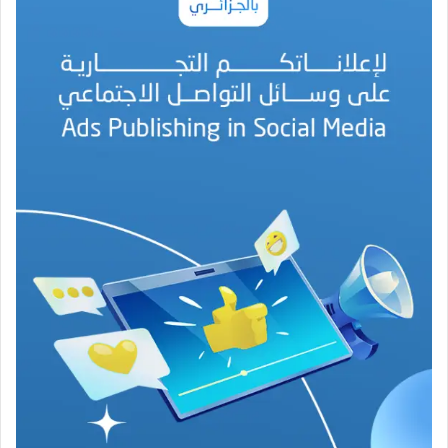
ن
ة
ا
ل
ب
ه
ج
ة
ف
ي
ز
م
ن
ع
ص
ي
ب