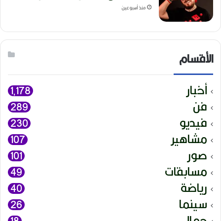
منذ أسبوعين
الأقسام
أخبار
1٬178
فن
289
فيديو
230
مشاهير
107
صور
101
مسابقات
49
رياضة
40
سينما
26
جمال
18