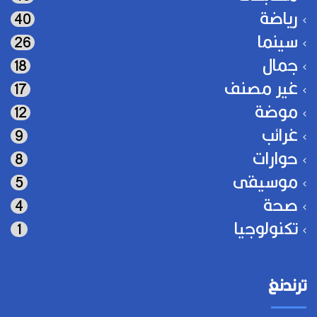
رياضة
40
سينما
26
جمال
18
غير مصنف
17
موضة
12
غرائب
9
حوارات
8
موسيقى
5
صحة
4
تكنولوجيا
1
ترندنغ