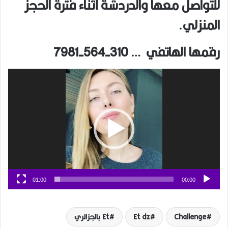
للتواصل معها والدردشة أثناء فترة الحجز
المنزلي.
رقمها الهاتفي … 310-564-7981
مشغل
الفيديو
01:00
00:00
Challenge
Et dz
Et بالجزائري