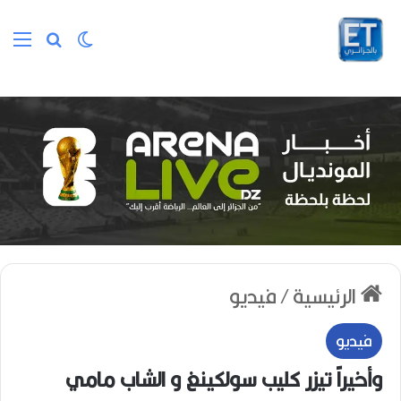
الوضع المظلم
بحث عن
الق
الرئيسية
/
فيديو
فيديو
وأخيراً تيزر كليب سولكينغ و الشاب مامي