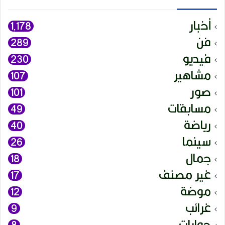
أخبار
1٬178
فن
289
فيديو
230
مشاهير
107
صور
101
مسابقات
49
رياضة
40
سينما
26
جمال
18
غير مصنف
17
موضة
12
غرائب
9
حوارات
8