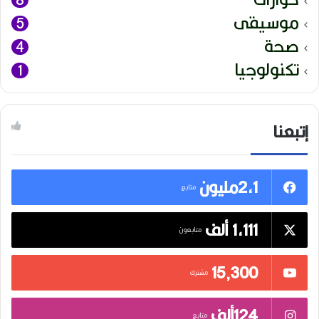
موسيقى
5
صحة
4
تكنولوجيا
1
إتبعنا
2,1مليون
متابع
1,111 ألف
متابعون
15٬300
مشترك
124ألف
متابع