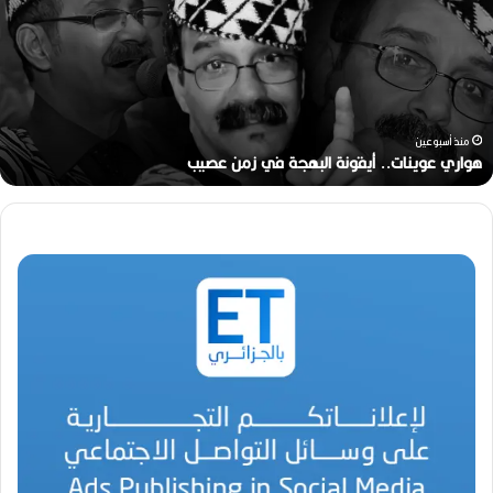
ا
ر
ي
ع
و
ي
ن
منذ أسبوعين
ا
هواري عوينات.. أيقونة البهجة في زمن عصيب
ت
.
.
أ
ي
ق
و
ن
ة
ا
ل
ب
ه
ج