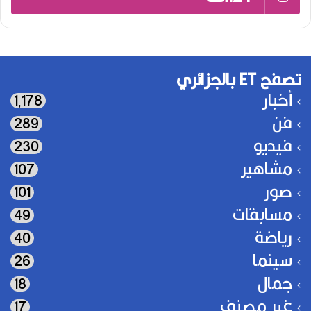
تصفح ET بالجزائري
أخبار
1٬178
فن
289
فيديو
230
مشاهير
107
صور
101
مسابقات
49
رياضة
40
سينما
26
جمال
18
غير مصنف
17