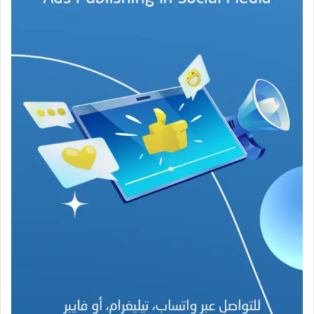
ة
ف
ي
ز
م
ن
ع
ص
ي
ب