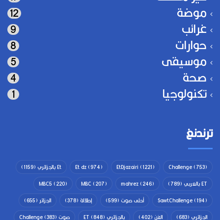
موضة
12
غرائب
9
حوارات
8
موسيقى
5
صحة
4
تكنولوجيا
1
ترندنغ
(753)
Challenge
(1221)
EtDjazairi
(974)
Et dz
Et بالجزائري
(1159)
ET بالعربي
(789)
(246)
mahrez
(207)
MBC
(220)
MBC5
(194)
SawtChallenge
أحلى صوت
(599)
إطلالة
(378)
الجزائر
(655)
الجزائري
(683)
الفن
(402)
بالجزائري ET
(848)
صوت Challenge
(383)