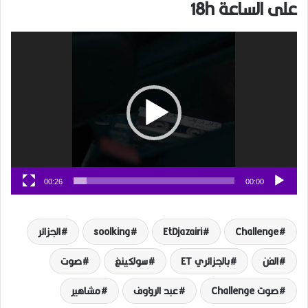
على الساعة 18h
مشغل
الفيديو
00:26
00:00
Challenge
EtDjazairi
soolking
الجزائر
الفن
بالجزائري ET
سولكينغ
صوت
صوت Challenge
عبد الرؤوف
مشاهير