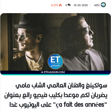
6٬275
0
19/03/2020
MZH
سولكينغ والفنان العالمي الشاب مامي
يضربان لكم موعدا بكليب فيديو رائع بعنوان
“ça fait des années” على اليوتيوب غدا