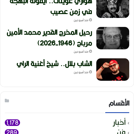
هواري عوينات.. أيقونة البهجة
في زمن عصيب
منذ أسبوعين
رحيل المخرج القدير محمد الأمين
مرباح (1946-2026)
منذ أسبوعين
الشاب بلال.. شيخ أغنية الراي
منذ أسبوعين
الأقسام
أخبار
1٬178
فن
289