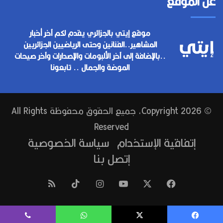
عن الموقع
موقع إيتي بالجزائري يقدم لكم آخر أخبار
المشاهير..الفنانين وحتى الرياضيين الجزائريين
..بالإضافة إلى آخر الألبومات والإصدارات وآخر صيحات
الموضة والجمال .. تابعونا
© Copyright 2026, جميع الحقوق محفوظة All Rights
Reserved
إتفاقية الإستخدام
سياسة الخصوصية
إتصل بنا
فيسبوك
‫X
‫YouTube
انستقرام
‫TikTok
ملخص
الموقع