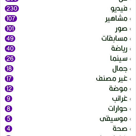
فيديو
230
مشاهير
107
صور
101
مسابقات
49
رياضة
40
سينما
26
جمال
18
غير مصنف
17
موضة
12
غرائب
9
حوارات
8
موسيقى
5
صحة
4