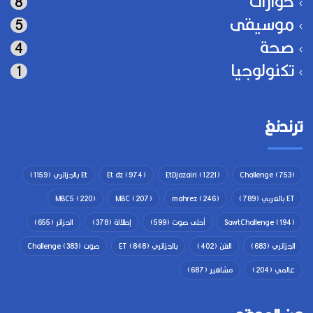
حوارات
8
موسيقى
5
صحة
4
تكنولوجيا
1
ترندنغ
(753)
Challenge
(1221)
EtDjazairi
(974)
Et dz
Et بالجزائري
(1159)
ET بالعربي
(789)
(246)
mahrez
(207)
MBC
(220)
MBC5
(194)
SawtChallenge
أحلى صوت
(599)
إطلالة
(378)
الجزائر
(655)
الجزائري
(683)
الفن
(402)
بالجزائري ET
(848)
صوت Challenge
(383)
عالمي
(204)
مشاهير
(687)