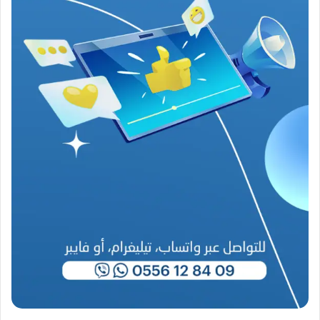
م
ن
ع
ص
ي
ب