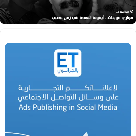
ي
ن
منذ أسبوعين
ا
هواري عوينات.. أيقونة البهجة في زمن عصيب
ت
.
.
أ
ي
ق
و
ن
ة
ا
ل
ب
ه
ج
ة
ف
ي
ز