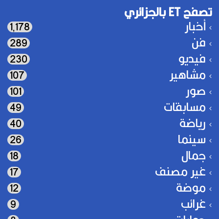
تصفح ET بالجزائري
أخبار
1٬178
فن
289
فيديو
230
مشاهير
107
صور
101
مسابقات
49
رياضة
40
سينما
26
جمال
18
غير مصنف
17
موضة
12
غرائب
9