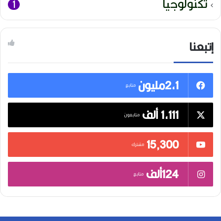
تكنولوجيا
1
إتبعنا
2,1مليون
متابع
1,111 ألف
متابعون
15٬300
مشترك
124ألف
متابع