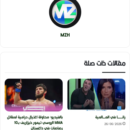
MZH
مقالات ذات صلة
رانــــــــا في العــــالمية
بالفيديو: محاولة اغتيال درامية لمقاتل
MMA الروسي تيمور خيزاريف بـ10
26/06/2026
رصاصات في داغستان