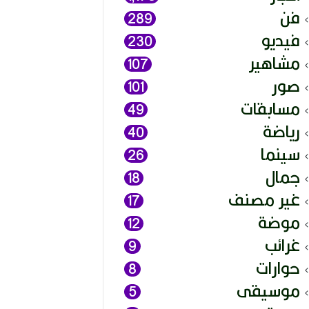
فن
289
فيديو
230
مشاهير
107
صور
101
مسابقات
49
رياضة
40
سينما
26
جمال
18
غير مصنف
17
موضة
12
غرائب
9
حوارات
8
موسيقى
5