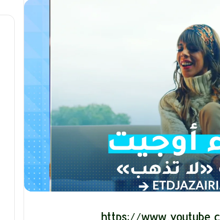
ي
ت
د
.
و
.
ل
أ
ي
ي
ف
ق
ي
و
و
ن
ه
ة
ر
ا
ا
ل
ن
ب
ه
ج
ة
ف
ي
ز
م
ن
ع
ص
https://www.youtube.