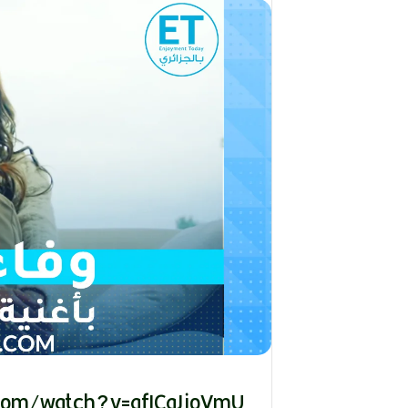
ا
ل
ق
د
ي
ر
م
ح
م
د
ا
ل
أ
م
ي
ن
م
ر
ب
ا
ح
(
com/watch?v=afICqJjoVmU