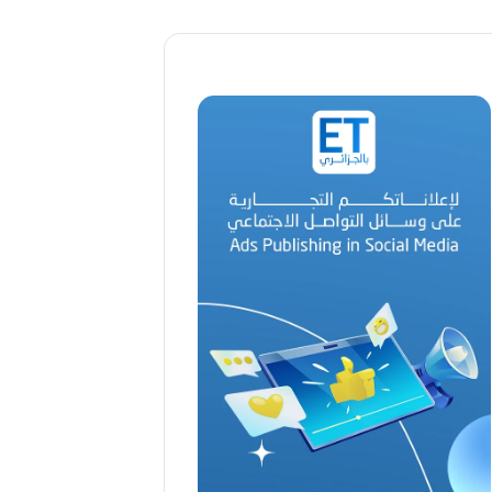
ا
ل
ق
د
ي
ر
م
ح
م
د
ا
ل
أ
م
ي
ن
م
ر
ب
ا
ح
(