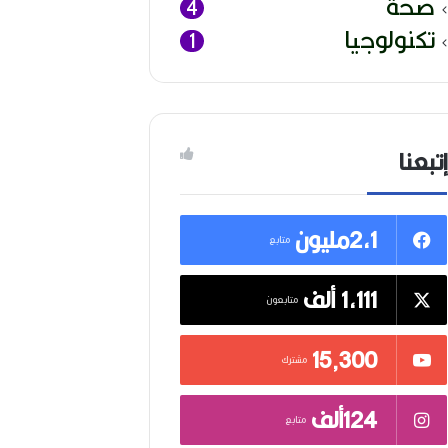
صحة
4
تكنولوجيا
1
إتبعنا
2,1مليون
متابع
1,111 ألف
متابعون
15٬300
مشترك
124ألف
متابع