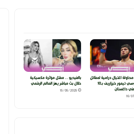
 محاولة اغتيال درامية لمقاتل
بالفيديو .. مقتل مؤثرة مكسيكية
MMA الروسي تيمور خيزاريف بـ10
خلال بث مباشر يهز العالم الرقمي
ي داغستان
15/05/2025
16/0