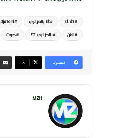
1
9
4
6
Et dz
Et بالجزائري
Djazairi
-
2
الفن
بالجزائري ET
صوت
0
2
6
)
فيسبوك
‫X
MZH