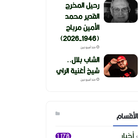
رحيل المخرج
القدير محمد
الأمين مرباح
(1946-2026)
منذ أسبوعين
الشاب بلال..
شيخ أغنية الراي
منذ أسبوعين
الأقسام
أخبار
1٬178