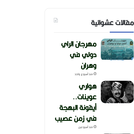
مقالات عشوائية
مهرجان الراي
دولي في
وهران
منذ أسبوع واحد
هواري
عوينات..
أيقونة البهجة
في زمن عصيب
منذ أسبوعين