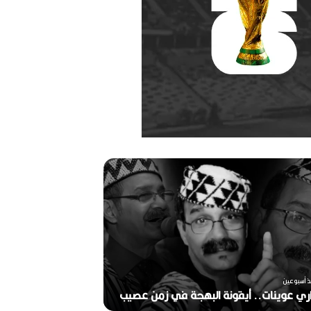
ر
ح
ي
ل
ا
ل
م
خ
منذ أسبوعين
ر
ذ أسبوعين
ج
ري عوينات.. أيقونة البهجة في زمن عصيب
2026)