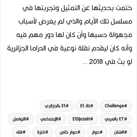
ختمت بحديثها عن التمثيل وتجربتها في
مسلسل تلك الأيام والذي لم يعرض لأسباب
مجهولة حسبها وأن كان لها دور مهم فيه
وأنه كان ليقدم نقلة نوعية في الدراما الجزائرية
لو بث في 2018 ..
Challenge
Et dz
Et بالجزائري
ET بالعربي
EtDjazairi
الإجتماعي
التواصل
الفنان
حوار
حوار خاص
كنزة
لقاء