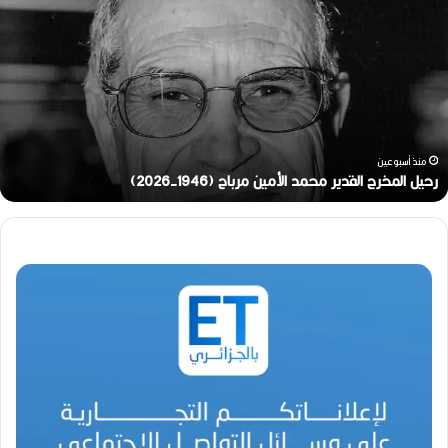
ح
ي
ل
ا
ل
م
خ
ر
منذ أسبوعين
ج
رحيل المخرج القدير محمد الأمين مرباح (1946-2026)
ا
ل
ق
د
ي
ر
م
ح
م
د
ا
ل