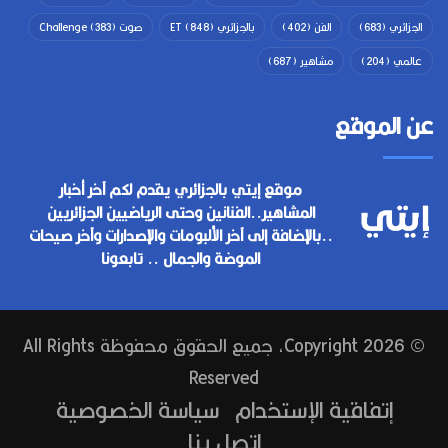
الجزائري
(683)
الفن
(402)
بالجزائري ET
(848)
صوت Challenge
(383)
عالمي
(204)
مشاهير
(687)
عن الموقع
موقع إيتي بالجزائري يقدم لكم آخر أخبار
المشاهير..الفنانين وحتى الرياضيين الجزائريين
..بالإضافة إلى آخر الألبومات والإصدارات وآخر صيحات
الموضة والجمال .. تابعونا
© Copyright 2026, جميع الحقوق محفوظة All Rights
Reserved
إتفاقية الإستخدام
سياسة الخصوصية
إتصل بنا