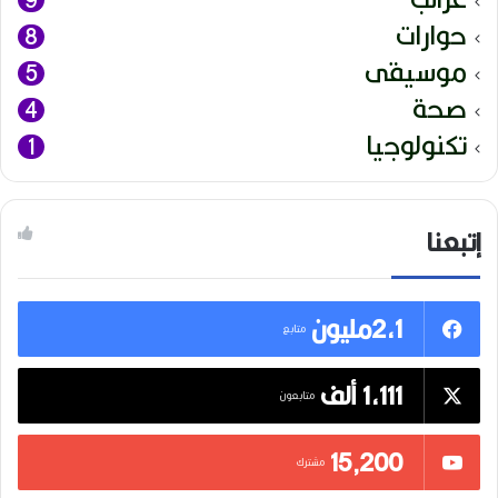
حوارات
8
موسيقى
5
صحة
4
تكنولوجيا
1
إتبعنا
2,1مليون
متابع
1,111 ألف
متابعون
15٬200
مشترك