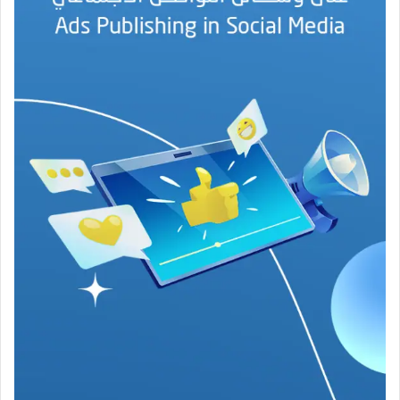
أ
م
ي
ن
م
ر
ب
ا
ح
(
1
9
4
6
-
2
0
2
6
)