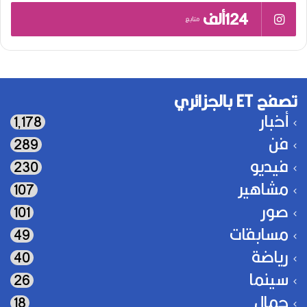
124ألف
متابع
تصفح ET بالجزائري
أخبار
1٬178
فن
289
فيديو
230
مشاهير
107
صور
101
مسابقات
49
رياضة
40
سينما
26
جمال
18