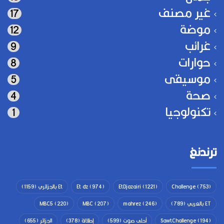
غير مصنف
17
موضة
12
غرائب
9
حوارات
8
موسيقى
5
صحة
4
تكنولوجيا
1
ترندنغ
(753)
Challenge
(1221)
EtDjazairi
(974)
Et dz
Et بالجزائري
(1159)
ET بالعربي
(789)
(246)
mahrez
(207)
MBC
(220)
MBC5
(194)
SawtChallenge
أحلى صوت
(599)
إطلالة
(378)
الجزائر
(655)