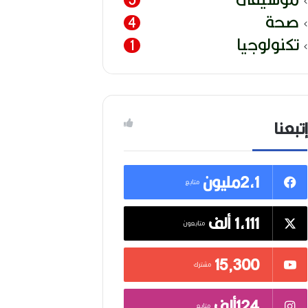
صحة
4
تكنولوجيا
1
إتبعنا
2,1مليون
متابع
1,111 ألف
متابعون
15٬300
مشترك
124ألف
متابع