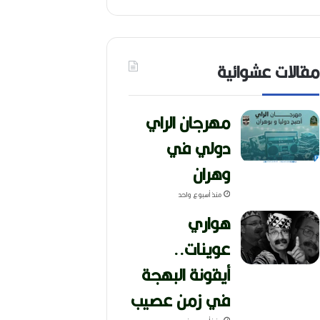
مقالات عشوائية
مهرجان الراي
دولي في
وهران
منذ أسبوع واحد
هواري
عوينات..
أيقونة البهجة
في زمن عصيب