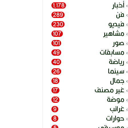
أخبار
1٬178
فن
289
فيديو
230
مشاهير
107
صور
101
مسابقات
49
رياضة
40
سينما
26
جمال
18
غير مصنف
17
موضة
12
غرائب
9
حوارات
8
موسيقى
5