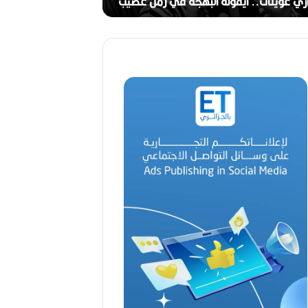
ج
وينات.. أيقونة البهجة في زمن عصيب
2026)
ا
ل
ق
د
ي
ر
م
ح
م
د
ا
ل
أ
م
ي
ن
م
ر
ب
ا
ح