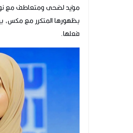
مؤيد لضحى ومتعاطف مع نورس
بظهورها المتكرر مع مكس، بي
فعلها.