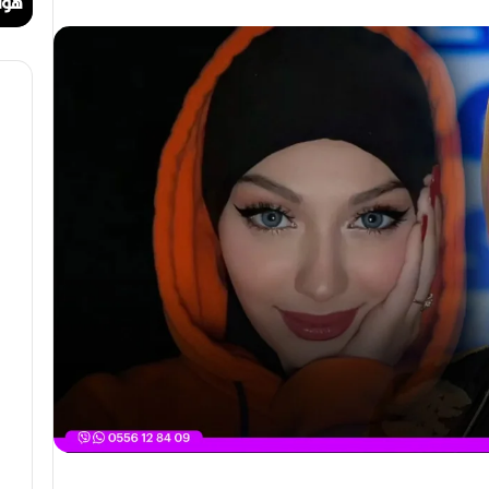
ا
ا
مهرجان الراي دولي في وهران
هواري ع
ي
ت
د
.
و
.
ل
أ
ي
ي
ف
ق
ي
و
و
ن
ه
ة
ر
ا
ا
ل
ن
ب
ه
ج
ة
ف
ي
ز
م
ن
ع