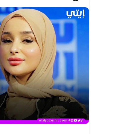
ج
2026)
ا
ل
ق
د
ي
ر
م
ح
م
د
ا
ل
أ
م
ي
ن
م
ر
ب
ا
ح