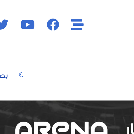
الأقسام
فايسبوك
يوتيوب
الوضع المظ
يو
صور
موسيقى
سينما
موضة
جمال
فن