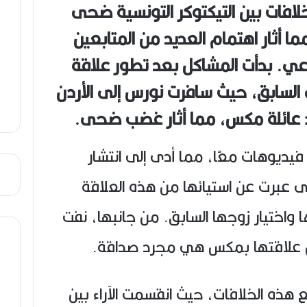
خلافات بين التيكتوكر التونسية ضحى
ص
ي
ا أثار اهتمام العديد من المتابعين
ب
عي. بدأت المشاكل بعد تطور علاقة
سابق، حيث سافرت نورس إلى الأردن
د عائلة مكس، مما أثار غضب ضحى.
وهات معًا، مما أدى إلى انتشار
برت عن استيائها من هذه العلاقة
واختيار زوجها السابق. من جانبها، نفت
ن علاقتها بمكس هي مجرد صداقة.
 هذه الخلافات، حيث انقسمت الآراء بين