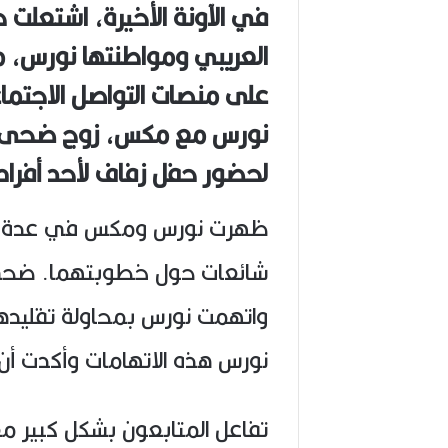
في الآونة الأخيرة، اشتعلت 
(
1
العريبي ومواطنتها نورس، مم
9
4
على منصات التواصل الاجتما
6
-
نورس مع مكس، زوج ضحى ال
2
0
لحضور حفل زفاف لأحد أفرا
2
6
ظهرت نورس ومكس في عدة فيدي
)
شائعات حول خطوبتهما. ضحى ع
واتهمت نورس بمحاولة تقليدها 
نورس هذه الاتهامات وأكدت أ
تفاعل المتابعون بشكل كبير مع