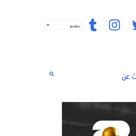
تويتر
إنستغرام
تيك توك
بحث
لم
حوارات
مسابقات
رياضة
عن