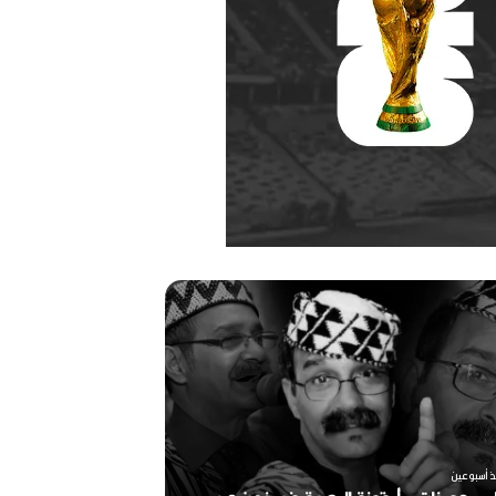
ر
ح
ي
ل
ا
ل
م
خ
منذ أسبوعين
ر
ين