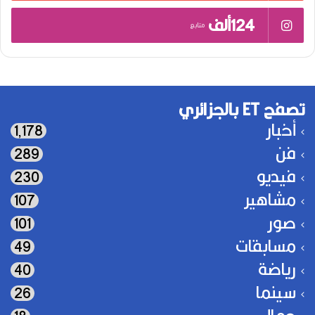
124ألف
متابع
تصفح ET بالجزائري
أخبار
1٬178
فن
289
فيديو
230
مشاهير
107
صور
101
مسابقات
49
رياضة
40
سينما
26
جمال