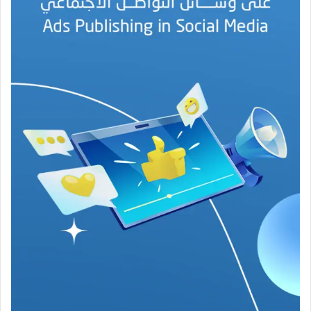
ه
ج
ة
ف
ي
ز
م
ن
ع
ص
ي
ب