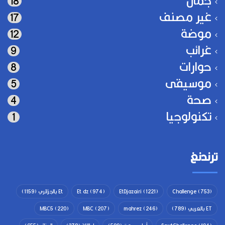
18
غير مصنف
17
موضة
12
غرائب
9
حوارات
8
موسيقى
5
صحة
4
تكنولوجيا
1
ترندنغ
(753)
Challenge
(1221)
EtDjazairi
(974)
Et dz
Et بالجزائري
(1159)
ET بالعربي
(789)
(246)
mahrez
(207)
MBC
(220)
MBC5