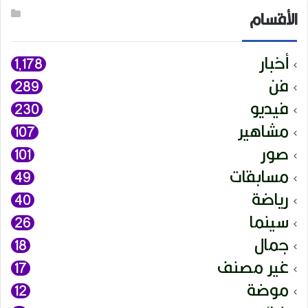
الأقسام
أخبار
1٬178
فن
289
فيديو
230
مشاهير
107
صور
101
مسابقات
49
رياضة
40
سينما
26
جمال
18
غير مصنف
17
موضة
12