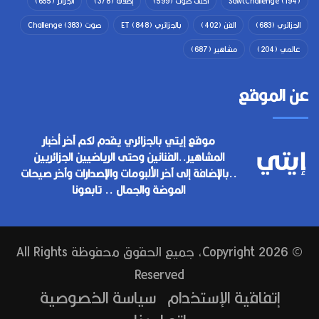
(194)
SawtChallenge
أحلى صوت
(599)
إطلالة
(378)
الجزائر
(655)
الجزائري
(683)
الفن
(402)
بالجزائري ET
(848)
صوت Challenge
(383)
عالمي
(204)
مشاهير
(687)
عن الموقع
موقع إيتي بالجزائري يقدم لكم آخر أخبار
المشاهير..الفنانين وحتى الرياضيين الجزائريين
..بالإضافة إلى آخر الألبومات والإصدارات وآخر صيحات
الموضة والجمال .. تابعونا
© Copyright 2026, جميع الحقوق محفوظة All Rights
Reserved
إتفاقية الإستخدام
سياسة الخصوصية