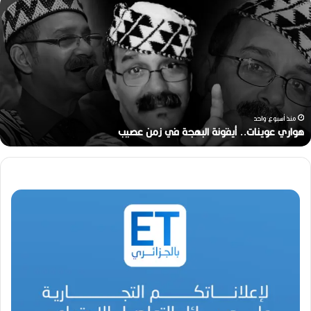
ه
و
ا
ر
ي
ع
و
ي
ن
منذ أسبوع واحد
ا
هواري عوينات.. أيقونة البهجة في زمن عصيب
ت
.
.
أ
ي
ق
و
ن
ة
ا
ل
ب