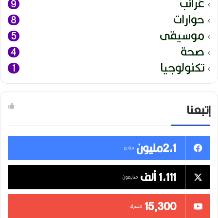
غرائب
9
حوارات
8
موسيقى
5
صحة
4
تكنولوجيا
1
إتبعنا
2,1مليون
متابع
1,111 ألف
متابعون
15٬300
مشترك