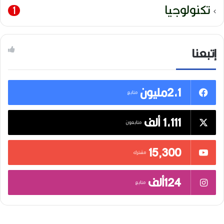
تكنولوجيا
1
إتبعنا
2,1مليون
متابع
1,111 ألف
متابعون
15٬300
مشترك
124ألف
متابع