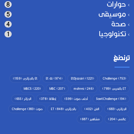
حوارات
8
موسيقى
5
صحة
4
تكنولوجيا
1
ترندنغ
(753)
Challenge
(1221)
EtDjazairi
(974)
Et dz
Et بالجزائري
(1159)
ET بالعربي
(789)
(246)
mahrez
(207)
MBC
(220)
MBC5
(194)
SawtChallenge
أحلى صوت
(599)
إطلالة
(378)
الجزائر
(655)
الجزائري
(683)
الفن
(402)
بالجزائري ET
(848)
صوت Challenge
(383)
عالمي
(204)
مشاهير
(687)