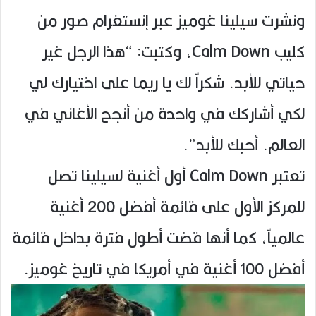
ونشرت سيلينا غوميز عبر إنستغرام صور من
كليب Calm Down، وكتبت: “هذا الرجل غير
حياتي للأبد. شكراً لك يا ريما على اختيارك لي
لكي أشاركك في واحدة من أنجح الأغاني في
العالم. أحبك للأبد”.
تعتبر Calm Down أول أغنية لسيلينا تصل
للمركز الأول على قائمة أفضل 200 أغنية
عالمياً، كما أنها قضت أطول فترة بداخل قائمة
أفضل 100 أغنية في أمريكا في تاريخ غوميز.