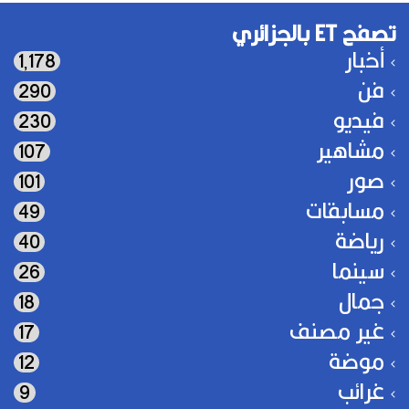
تصفح ET بالجزائري
أخبار
1٬178
فن
290
فيديو
230
مشاهير
107
صور
101
مسابقات
49
رياضة
40
سينما
26
جمال
18
غير مصنف
17
موضة
12
غرائب
9