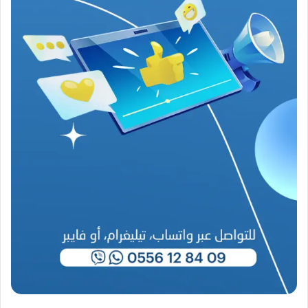
م
ن
ع
ص
ي
ب