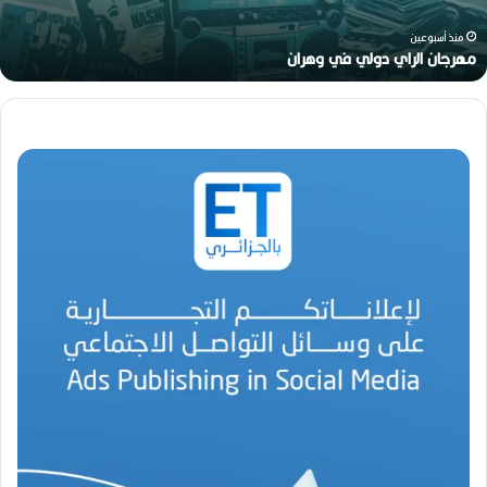
ي
ن
منذ أسبوعين
ا
هواري عوينات.. أيقونة البهجة في زمن عصيب
ت
.
.
أ
ي
ق
و
ن
ة
ا
ل
ب
ه
ج
ة
ف
ي
ز