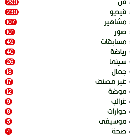
فن
290
فيديو
230
مشاهير
107
صور
101
مسابقات
49
رياضة
40
سينما
26
جمال
18
غير مصنف
17
موضة
12
غرائب
9
حوارات
8
موسيقى
5
صحة
4