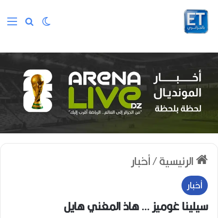
الوضع المظلم
بحث عن
الق
الرئيسية
/
أخبار
أخبار
سيلينا غوميز … هاذ المغني هايل