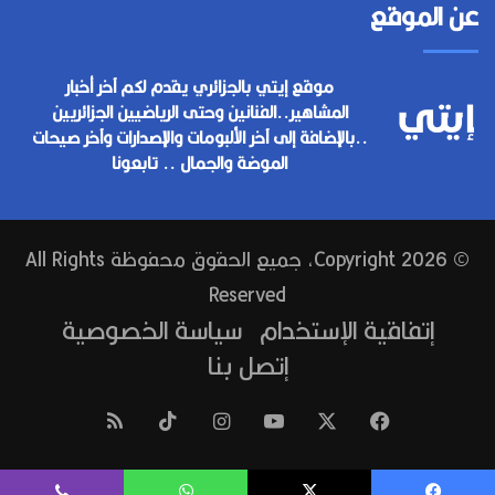
عن الموقع
موقع إيتي بالجزائري يقدم لكم آخر أخبار
المشاهير..الفنانين وحتى الرياضيين الجزائريين
..بالإضافة إلى آخر الألبومات والإصدارات وآخر صيحات
الموضة والجمال .. تابعونا
© Copyright 2026, جميع الحقوق محفوظة All Rights
Reserved
إتفاقية الإستخدام
سياسة الخصوصية
إتصل بنا
فيسبوك
‫X
‫YouTube
انستقرام
‫TikTok
ملخص
الموقع