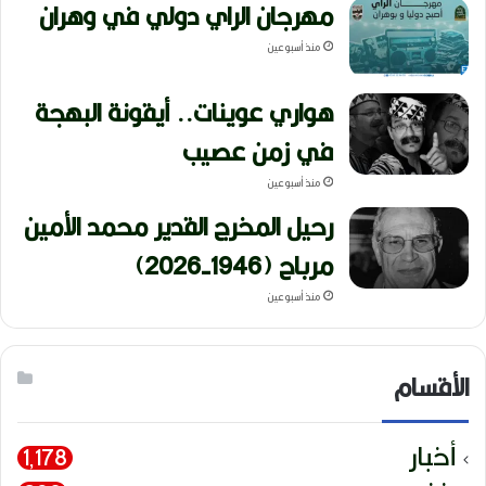
مهرجان الراي دولي في وهران
منذ أسبوعين
هواري عوينات.. أيقونة البهجة
في زمن عصيب
منذ أسبوعين
رحيل المخرج القدير محمد الأمين
مرباح (1946-2026)
منذ أسبوعين
الأقسام
أخبار
1٬178