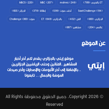
ET بالعربي
(789)
(246)
mahrez
(207)
MBC
(220)
MBC5
(194)
SawtChallenge
أحلى صوت
(599)
إطلالة
(378)
الجزائر
(655)
الجزائري
(683)
الفن
(402)
بالجزائري ET
(848)
صوت Challenge
(383)
عالمي
(204)
مشاهير
(687)
عن الموقع
موقع إيتي بالجزائري يقدم لكم آخر أخبار
المشاهير..الفنانين وحتى الرياضيين الجزائريين
..بالإضافة إلى آخر الألبومات والإصدارات وآخر صيحات
الموضة والجمال .. تابعونا
© Copyright 2026, جميع الحقوق محفوظة All Rights
Reserved