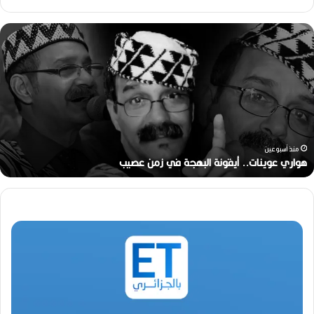
ه
و
ا
ر
ي
ع
و
ي
ن
منذ أسبوعين
ا
هواري عوينات.. أيقونة البهجة في زمن عصيب
ت
.
.
أ
ي
ق
و
ن
ة
ا