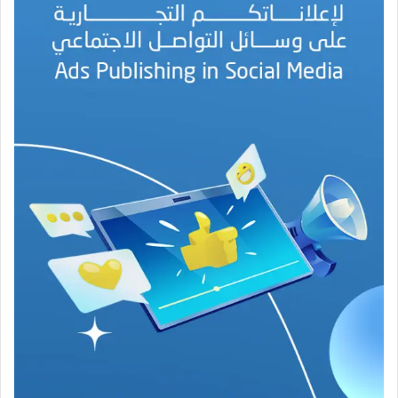
ل
ب
ه
ج
ة
ف
ي
ز
م
ن
ع
ص
ي
ب