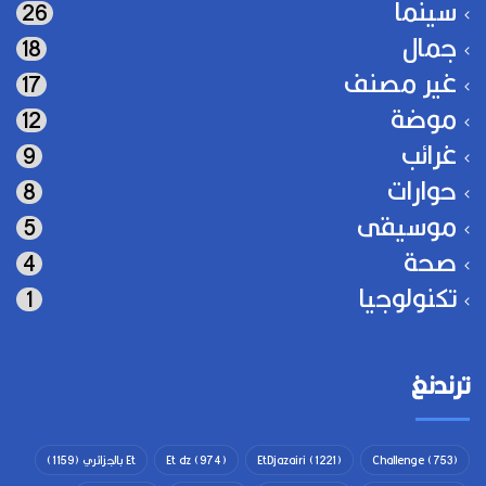
سينما
26
جمال
18
غير مصنف
17
موضة
12
غرائب
9
حوارات
8
موسيقى
5
صحة
4
تكنولوجيا
1
ترندنغ
(753)
Challenge
(1221)
EtDjazairi
(974)
Et dz
Et بالجزائري
(1159)