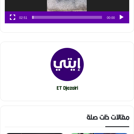
02:51
00:00
ET Djazairi
مقالات ذات صلة