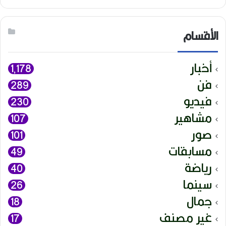
الأقسام
أخبار
1٬178
فن
289
فيديو
230
مشاهير
107
صور
101
مسابقات
49
رياضة
40
سينما
26
جمال
18
غير مصنف
17