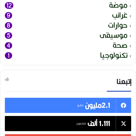
موضة
12
غرائب
9
حوارات
8
موسيقى
5
صحة
4
تكنولوجيا
1
إتبعنا
2,1مليون
متابع
1,111 ألف
متابعون