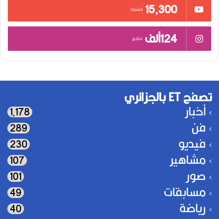
15٬300
مشترك
124ألف
متابع
تصفح ET بالجزائري
أخبار
1٬178
فن
289
فيديو
230
مشاهير
107
صور
101
مسابقات
49
رياضة
40