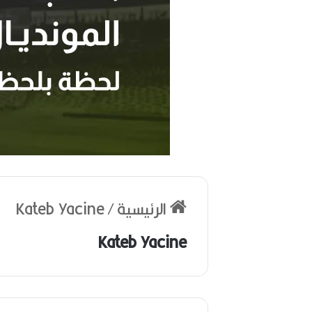
ر
ح
الرئيسية
/
Kateb Yacine
ي
ل
ا
Kateb Yacine
ل
م
خ
منذ أسبوعين
ر