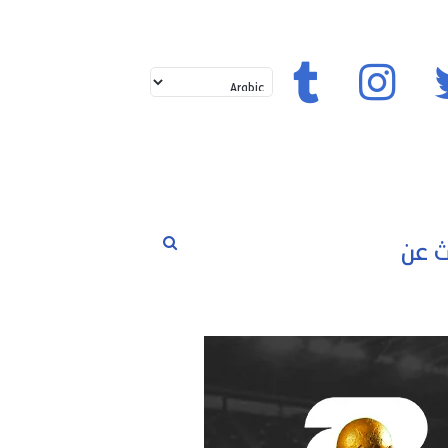
تويتر
إنستغرام
تيك توك
بحث
لم
حوارات
مسابقات
رياضة
عن