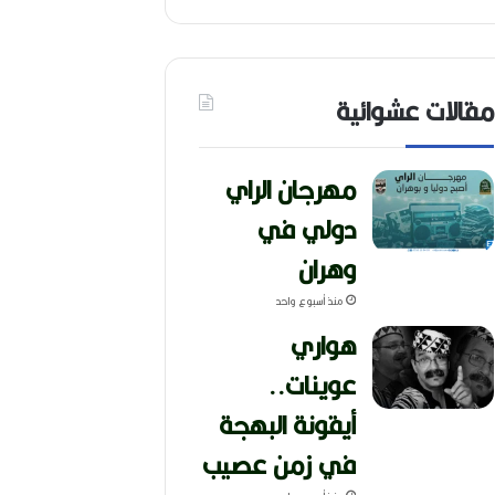
مقالات عشوائية
مهرجان الراي
دولي في
وهران
منذ أسبوع واحد
هواري
عوينات..
أيقونة البهجة
في زمن عصيب