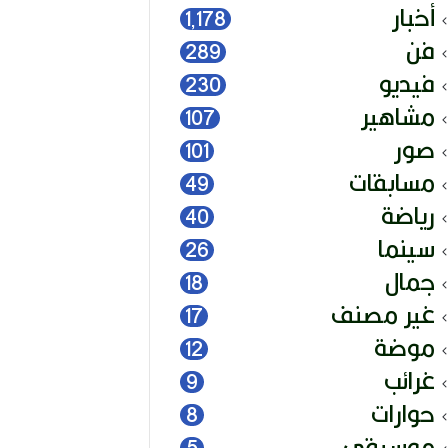
أخبار
1٬178
فن
289
فيديو
230
مشاهير
107
صور
101
مسابقات
49
رياضة
40
سينما
26
جمال
18
غير مصنف
17
موضة
12
غرائب
9
حوارات
8
موسيقى
5