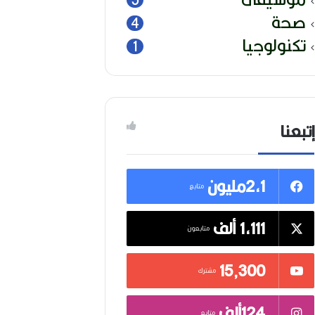
صحة
4
تكنولوجيا
1
إتبعنا
2,1مليون
متابع
1,111 ألف
متابعون
15٬300
مشترك
124ألف
متابع