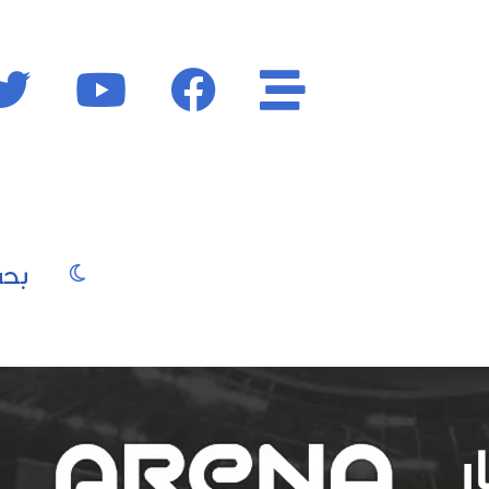
الأقسام
فايسبوك
يوتيوب
الوضع المظ
يو
صور
موسيقى
سينما
موضة
جمال
فن