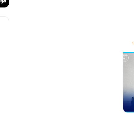
ا
ا
مهرجان الراي دولي في وهران
هوا
ي
ت
د
.
و
.
ل
أ
ي
ي
ف
ق
ي
و
1
و
ن
ه
ة
ر
ا
ا
ل
ن
ب
ه
ج
ة
ف
ي
ز
م
ن
ع