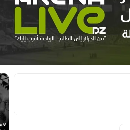
م
ه
ه
و
ر
ا
ج
ر
ا
ي
ن
ع
ا
و
ل
ي
رحيل المخرج القدير محمد الأمين مرباح (1946-
ر
ن
منذ أسبوع واحد
من