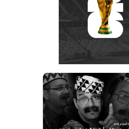
ر
ح
ي
ل
ا
ل
م
خ
منذ أسبوعين
ر
ذ أسبوع واحد