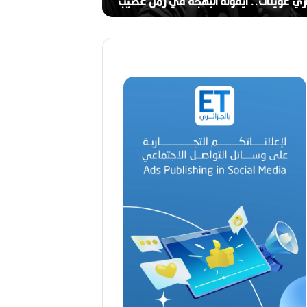
ج
ري عوينات.. أيقونة البهجة في زمن عصيب
2026)
ا
ل
ق
د
ي
ر
م
ح
م
د
ا
ل
أ
م
ي
ن
م
ر
ب
ا
ح