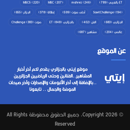
ET بالعربي
(789)
(246)
mahrez
(207)
MBC
(220)
MBC5
(194)
SawtChallenge
أحلى صوت
(599)
إطلالة
(378)
الجزائر
(655)
الجزائري
(683)
الفن
(402)
بالجزائري ET
(848)
صوت Challenge
(383)
عالمي
(204)
مشاهير
(687)
عن الموقع
موقع إيتي بالجزائري يقدم لكم آخر أخبار
المشاهير..الفنانين وحتى الرياضيين الجزائريين
..بالإضافة إلى آخر الألبومات والإصدارات وآخر صيحات
الموضة والجمال .. تابعونا
© Copyright 2026, جميع الحقوق محفوظة All Rights
Reserved