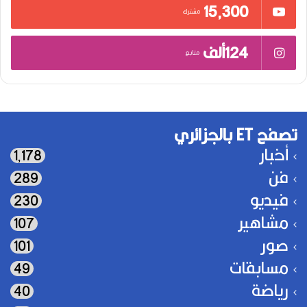
15٬300
مشترك
124ألف
متابع
تصفح ET بالجزائري
أخبار
1٬178
فن
289
فيديو
230
مشاهير
107
صور
101
مسابقات
49
رياضة
40