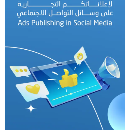
ل
ب
ه
ج
ة
ف
ي
ز
م
ن
ع
ص
ي
ب