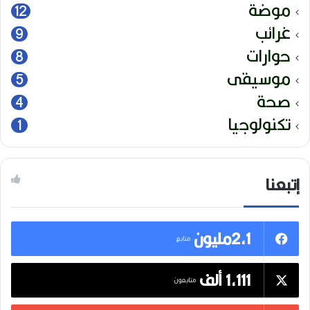
موضة
12
غرائب
9
حوارات
8
موسيقى
5
صحة
4
تكنولوجيا
1
إتبعنا
2,1مليون
متابع
1,111 ألف
متابعون