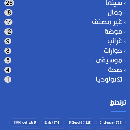
سينما
26
جمال
18
غير مصنف
17
موضة
12
غرائب
9
حوارات
8
موسيقى
5
صحة
4
تكنولوجيا
1
ترندنغ
(753)
Challenge
(1221)
EtDjazairi
(974)
Et dz
Et بالجزائري
(1159)