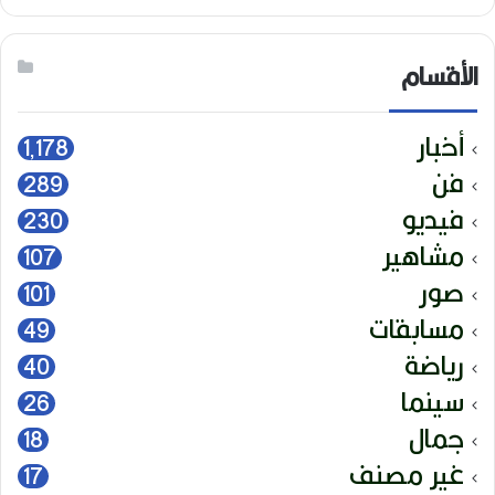
الأقسام
أخبار
1٬178
فن
289
فيديو
230
مشاهير
107
صور
101
مسابقات
49
رياضة
40
سينما
26
جمال
18
غير مصنف
17