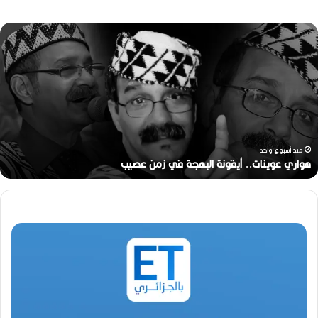
ه
و
ا
ر
ي
ع
و
ي
ن
منذ أسبوع واحد
ا
هواري عوينات.. أيقونة البهجة في زمن عصيب
ت
.
.
أ
ي
ق
و
ن
ة
ا