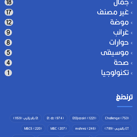
جمال
18
غير مصنف
17
موضة
12
غرائب
9
حوارات
8
موسيقى
5
صحة
4
تكنولوجيا
1
ترندنغ
(753)
Challenge
(1221)
EtDjazairi
(974)
Et dz
Et بالجزائري
(1159)
ET بالعربي
(789)
(246)
mahrez
(207)
MBC
(220)
MBC5