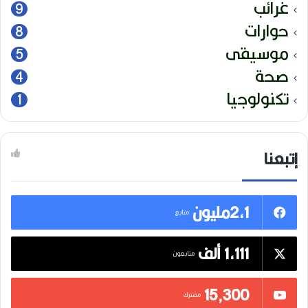
غرائب
9
حوارات
8
موسيقى
5
صحة
4
تكنولوجيا
1
إتبعنا
2,1مليون
متابع
1,111 ألف
متابعون
15٬300
مشترك