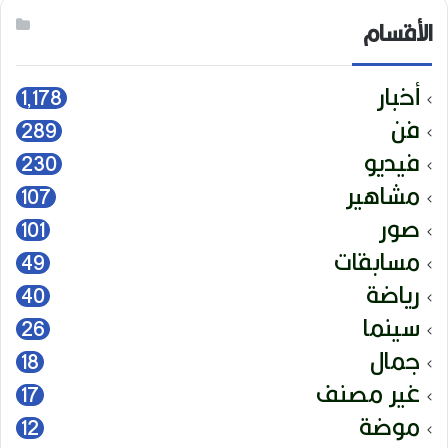
الأقسام
أخبار
1٬178
فن
289
فيديو
230
مشاهير
107
صور
101
مسابقات
49
رياضة
40
سينما
26
جمال
18
غير مصنف
17
موضة
12