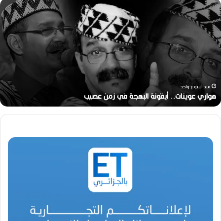
ه
و
ا
ر
ي
ع
و
ي
ن
منذ أسبوع واحد
ا
هواري عوينات.. أيقونة البهجة في زمن عصيب
ت
.
.
أ
ي
ق
و
ن
ة
ا
ل
ب