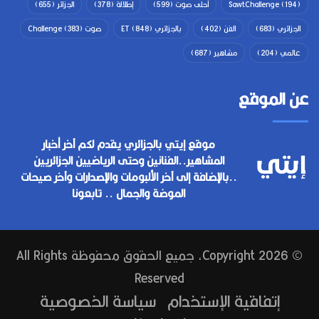
(194)
SawtChallenge
أحلى صوت
(599)
إطلالة
(378)
الجزائر
(655)
الجزائري
(683)
الفن
(402)
بالجزائري ET
(848)
صوت Challenge
(383)
عالمي
(204)
مشاهير
(687)
عن الموقع
موقع إيتي بالجزائري يقدم لكم آخر أخبار
المشاهير..الفنانين وحتى الرياضيين الجزائريين
..بالإضافة إلى آخر الألبومات والإصدارات وآخر صيحات
الموضة والجمال .. تابعونا
© Copyright 2026, جميع الحقوق محفوظة All Rights
Reserved
إتفاقية الإستخدام
سياسة الخصوصية