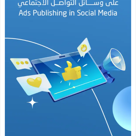
ه
ج
ة
ف
ي
ز
م
ن
ع
ص
ي
ب