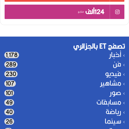
124ألف
متابع
تصفح ET بالجزائري
أخبار
1٬178
فن
289
فيديو
230
مشاهير
107
صور
101
مسابقات
49
رياضة
40
سينما
26