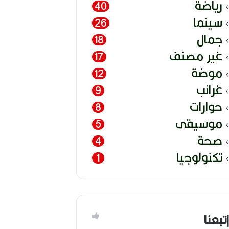
رياضة
40
سينما
26
جمال
18
غير مصنف
17
موضة
12
غرائب
9
حوارات
8
موسيقى
5
صحة
4
تكنولوجيا
1
إتبعنا