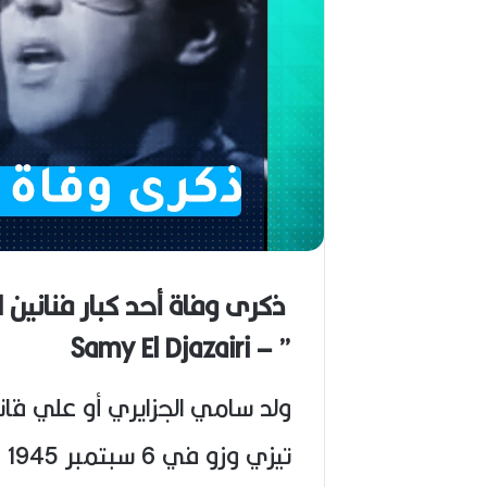
د
ا
ل
أ
م
ي
ن
م
ر
ب
ا
ح
(
ذكرى وفاة أحد كبار فنانين ال
1
9
” – Samy El Djazairi
4
6
-
ولد سامي الجزايري أو علي قان
2
0
تيزي وزو في 6 سبتمبر 1945 .
2