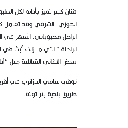
6
)
فنان كبير تميز بأدائه لكل الط
الحوزي، الشرقي وقد تعامل كث
الراحل محبوباتي. اشتهر في الجزا
الراحلة ” التي ما زالت تُبث في 
بعض الأغاني القبائلية مثل “أي
طريق بلدية بئر توتة.