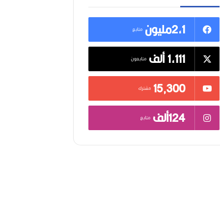
2,1مليون
متابع
1,111 ألف
متابعون
15٬300
مشترك
124ألف
متابع