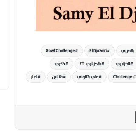
ي
EtDjazairi
SawtChallenge
الجزايري
بالجزائري ET
ذكرى
Chal
علي قانوني
فنانين
كبار
مشاركة عبر البريد