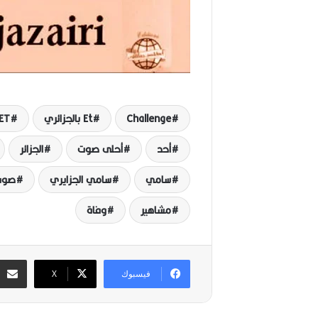
Challenge
Et بالجزائري
ET بالعرب
أحد
أحلى صوت
الجزائر
سامي
سامي الجزايري
صوت lenge
مشاهير
وفاة
فيسبوك
‫X