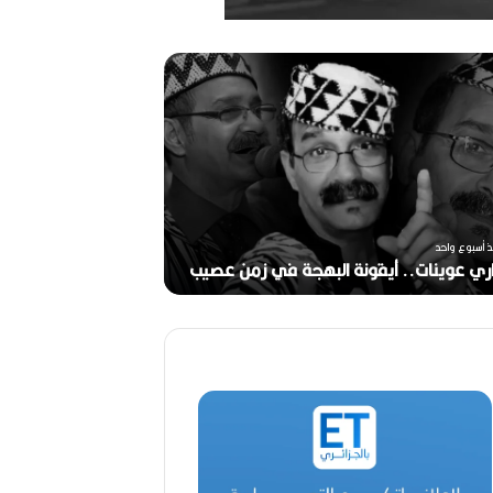
ر
ح
ي
ل
ا
ل
م
خ
منذ أسبوعين
ر
ذ أسبوع واحد
ج
ري عوينات.. أيقونة البهجة في زمن عصيب
2026)
ا
ل
ق
د
ي
ر
م
ح
م