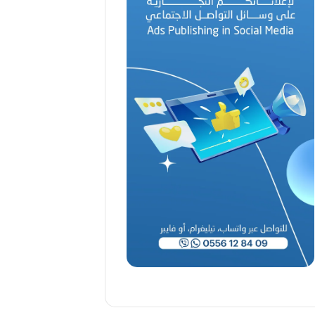
د
ا
ل
أ
م
ي
ن
م
ر
ب
ا
ح
(
1
9
4
6
-
2
0
2