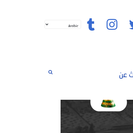
حوارات
مسابقات
رياضة
تويتر
إنستغرام
تيك توك
بحث
لم
عن