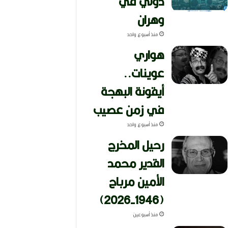
دولي في
وهران
منذ أسبوع واحد
هواري
عوينات..
أيقونة البهجة
في زمن عصيب
منذ أسبوع واحد
رحيل المخرج
القدير محمد
الأمين مرباح
(1946-2026)
منذ أسبوعين