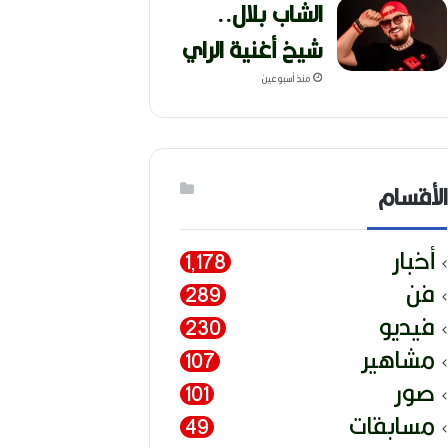
الشاب بلال..
شيخ أغنية الراي
منذ أسبوعين
الأقسام
أخبار
1٬178
فن
289
فيديو
230
مشاهير
107
صور
101
مسابقات
49