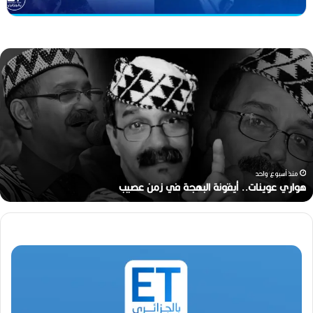
ه
و
ا
ر
ي
ع
و
ي
ن
منذ أسبوع واحد
ا
هواري عوينات.. أيقونة البهجة في زمن عصيب
ت
.
.
أ
ي
ق
و
ن