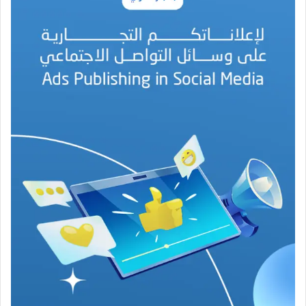
ة
ا
ل
ب
ه
ج
ة
ف
ي
ز
م
ن
ع
ص
ي
ب