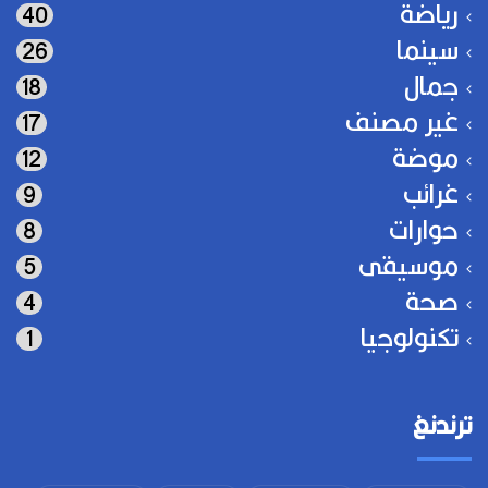
رياضة
40
سينما
26
جمال
18
غير مصنف
17
موضة
12
غرائب
9
حوارات
8
موسيقى
5
صحة
4
تكنولوجيا
1
ترندنغ