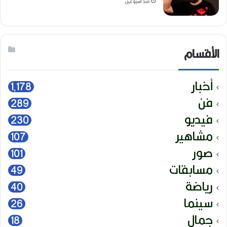
منذ أسبوعين
الأقسام
أخبار
1٬178
فن
289
فيديو
230
مشاهير
107
صور
101
مسابقات
49
رياضة
40
سينما
26
جمال
18