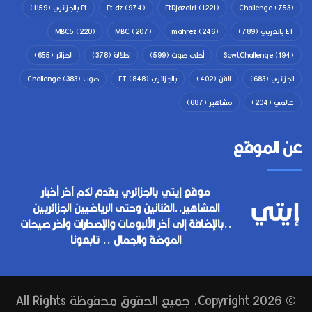
(753)
Challenge
(1221)
EtDjazairi
(974)
Et dz
Et بالجزائري
(1159)
ET بالعربي
(789)
(246)
mahrez
(207)
MBC
(220)
MBC5
(194)
SawtChallenge
أحلى صوت
(599)
إطلالة
(378)
الجزائر
(655)
الجزائري
(683)
الفن
(402)
بالجزائري ET
(848)
صوت Challenge
(383)
عالمي
(204)
مشاهير
(687)
عن الموقع
موقع إيتي بالجزائري يقدم لكم آخر أخبار
المشاهير..الفنانين وحتى الرياضيين الجزائريين
..بالإضافة إلى آخر الألبومات والإصدارات وآخر صيحات
الموضة والجمال .. تابعونا
© Copyright 2026, جميع الحقوق محفوظة All Rights