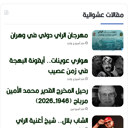
مقالات عشوائية
مهرجان الراي دولي في وهران
منذ أسبوع واحد
هواري عوينات.. أيقونة البهجة
في زمن عصيب
منذ أسبوع واحد
رحيل المخرج القدير محمد الأمين
مرباح (1946-2026)
منذ أسبوعين
الشاب بلال.. شيخ أغنية الراي