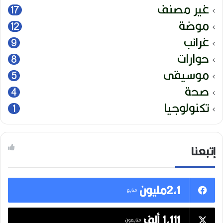
غير مصنف
17
موضة
12
غرائب
9
حوارات
8
موسيقى
5
صحة
4
تكنولوجيا
1
إتبعنا
2,1مليون
متابع
1,111 ألف
متابعون