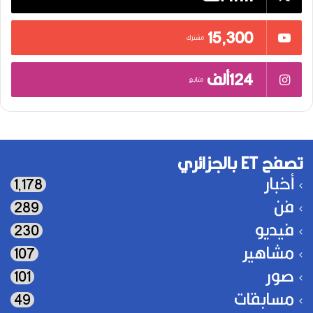
15٬300
مشترك
124ألف
متابع
تصفح ET بالجزائري
أخبار
1٬178
فن
289
فيديو
230
مشاهير
107
صور
101
مسابقات
49