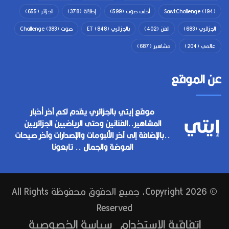
(194)
SawtChallenge
أحلى صوت
(599)
إطلالة
(378)
الجزائر
(655)
الجزائري
(683)
الفن
(402)
بالجزائري ET
(848)
صوت Challenge
(383)
عالمي
(204)
مشاهير
(687)
عن الموقع
موقع إيتي بالجزائري يقدم لكم آخر أخبار
المشاهير..الفنانين وحتى الرياضيين الجزائريين
..بالإضافة إلى آخر الألبومات والإصدارات وآخر صيحات
الموضة والجمال .. تابعونا
© Copyright 2026, جميع الحقوق محفوظة All Rights
Reserved
إتفاقية الإستخدام
سياسة الخصوصية