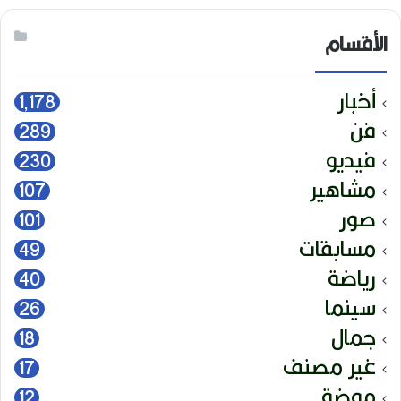
الأقسام
أخبار
1٬178
فن
289
فيديو
230
مشاهير
107
صور
101
مسابقات
49
رياضة
40
سينما
26
جمال
18
غير مصنف
17
موضة
12