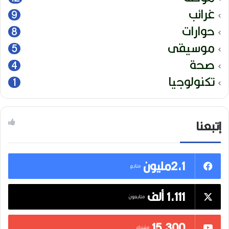
غرائب
9
حوارات
8
موسيقى
5
صحة
4
تكنولوجيا
1
إتبعنا
2,1مليون
متابع
1,111 ألف
متابعون
15٬300
مشترك