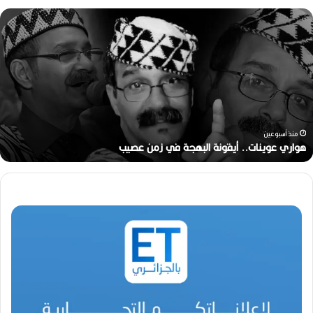
ه
و
ا
ر
ي
ع
و
ي
ن
منذ أسبوعين
ا
هواري عوينات.. أيقونة البهجة في زمن عصيب
ت
.
.
أ
ي
ق
و
ن
ة
ا
ل