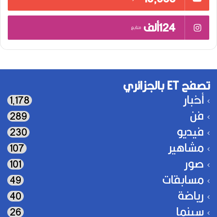
124ألف
متابع
تصفح ET بالجزائري
أخبار
1٬178
فن
289
فيديو
230
مشاهير
107
صور
101
مسابقات
49
رياضة
40
سينما
26