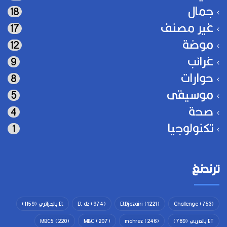
جمال
18
غير مصنف
17
موضة
12
غرائب
9
حوارات
8
موسيقى
5
صحة
4
تكنولوجيا
1
ترندنغ
(753)
Challenge
(1221)
EtDjazairi
(974)
Et dz
Et بالجزائري
(1159)
ET بالعربي
(789)
(246)
mahrez
(207)
MBC
(220)
MBC5