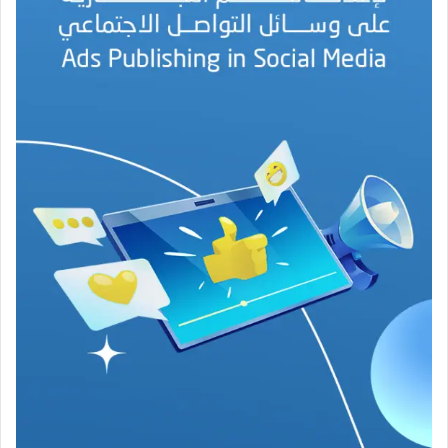
ب
ه
ج
ة
ف
ي
ز
م
ن
ع
ص
ي
ب