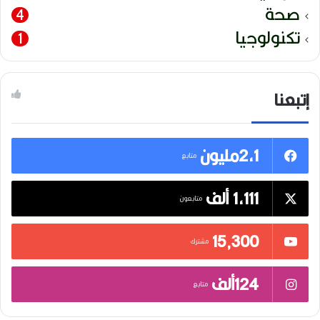
صحة
4
تكنولوجيا
1
إتبعنا
2,1مليون
متابع
1,111 ألف
متابعون
15٬300
مشترك
124ألف
متابع