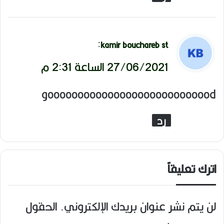
ي
:
kamir bouchareb st
ق
27/06/2021 الساعة 2:31 م
و
goooooooooooooooooooooooooood
ل
رد
اترك تعليقاً
لن يتم نشر عنوان بريدك الإلكتروني.
الحقول