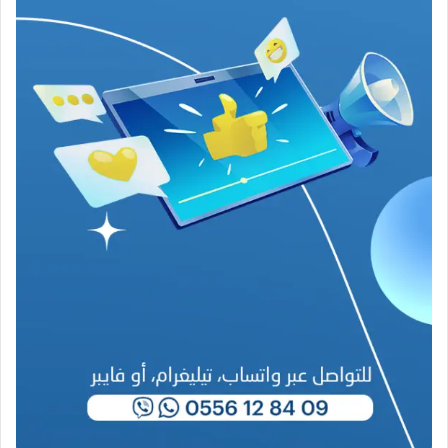
ز
م
ن
ع
ص
ي
ب