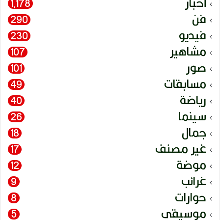
أخبار
1٬178
فن
290
فيديو
230
مشاهير
107
صور
101
مسابقات
49
رياضة
40
سينما
26
جمال
18
غير مصنف
17
موضة
12
غرائب
9
حوارات
8
موسيقى
5