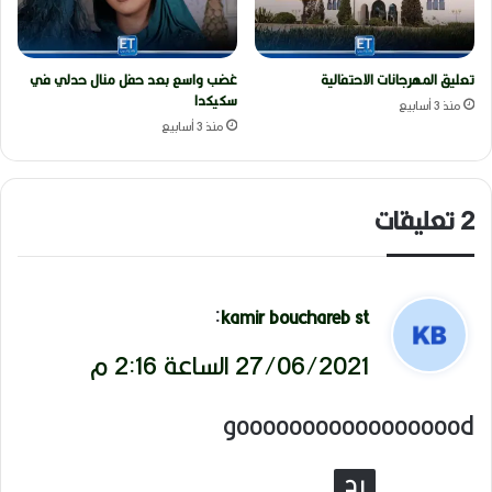
تعليق المهرجانات الاحتفالية
غضب واسع بعد حفل منال حدلي في
سكيكدا
منذ 3 أسابيع
منذ 3 أسابيع
‫2 تعليقات
ي
:
kamir bouchareb st
ق
27/06/2021 الساعة 2:16 م
و
goooooooooooooooood
ل
رد