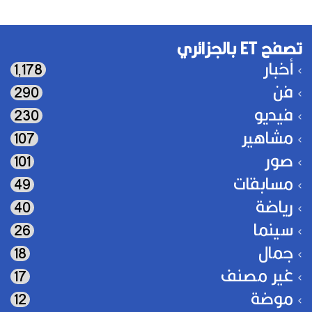
تصفح ET بالجزائري
أخبار
1٬178
فن
290
فيديو
230
مشاهير
107
صور
101
مسابقات
49
رياضة
40
سينما
26
جمال
18
غير مصنف
17
موضة
12