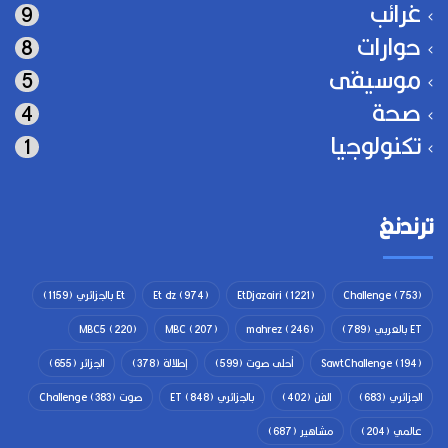
غرائب
9
حوارات
8
موسيقى
5
صحة
4
تكنولوجيا
1
ترندنغ
(753)
Challenge
(1221)
EtDjazairi
(974)
Et dz
Et بالجزائري
(1159)
ET بالعربي
(789)
(246)
mahrez
(207)
MBC
(220)
MBC5
(194)
SawtChallenge
أحلى صوت
(599)
إطلالة
(378)
الجزائر
(655)
الجزائري
(683)
الفن
(402)
بالجزائري ET
(848)
صوت Challenge
(383)
عالمي
(204)
مشاهير
(687)