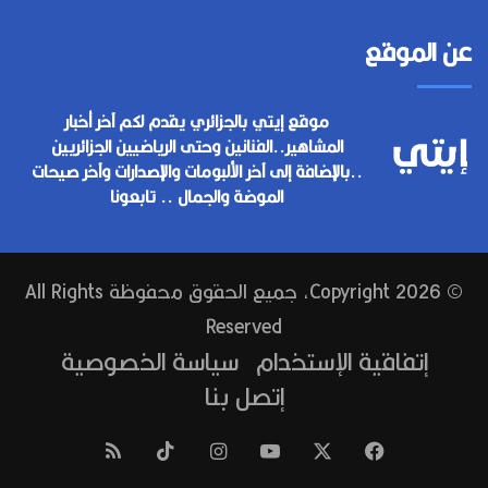
عن الموقع
موقع إيتي بالجزائري يقدم لكم آخر أخبار
المشاهير..الفنانين وحتى الرياضيين الجزائريين
..بالإضافة إلى آخر الألبومات والإصدارات وآخر صيحات
الموضة والجمال .. تابعونا
© Copyright 2026, جميع الحقوق محفوظة All Rights
Reserved
إتفاقية الإستخدام
سياسة الخصوصية
إتصل بنا
فيسبوك
‫X
‫YouTube
انستقرام
‫TikTok
ملخص