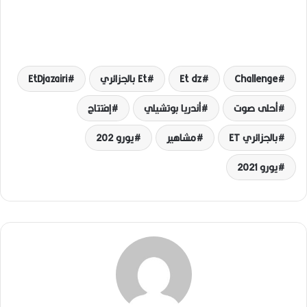
Challenge
Et dz
Et بالجزائري
EtDjazairi
أحلى صوت
أندريا بوتشيلي
إفتتاح
بالجزائري ET
مشاهير
يورو 202
يورو 2021