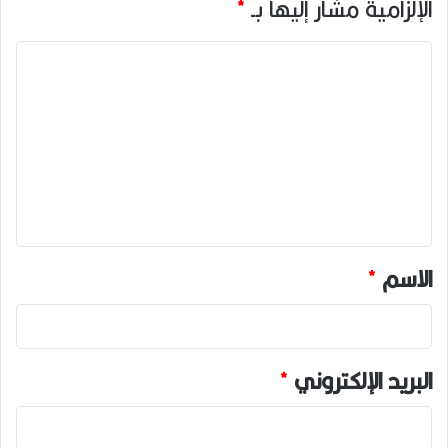
الإلزامية مشار إليها بـ
*
ا
ل
ت
ع
ل
ي
ق
*
الاسم
*
البريد الإلكتروني
*