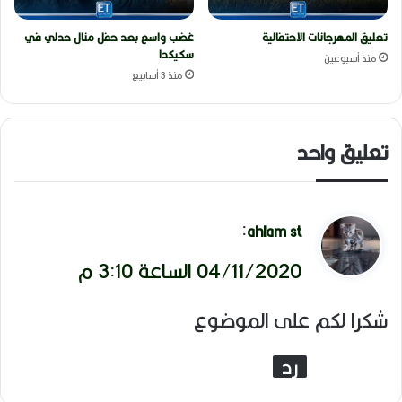
تعليق المهرجانات الاحتفالية
غضب واسع بعد حفل منال حدلي في
سكيكدا
منذ أسبوعين
منذ 3 أسابيع
تعليق واحد
ي
:
ahlam st
ق
04/11/2020 الساعة 3:10 م
و
شكرا لكم على الموضوع
ل
رد