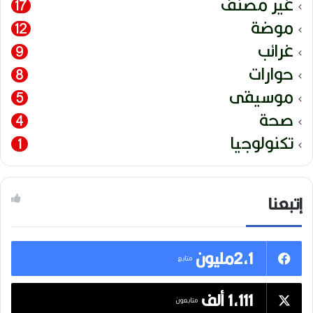
غير مصنف
17
موضة
12
غرائب
9
حوارات
8
موسيقى
5
صحة
4
تكنولوجيا
1
إتبعنا
2,1مليون
متابع
1,111 ألف
متابعون