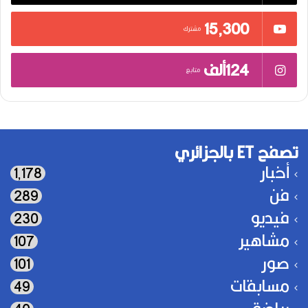
15٬300
مشترك
124ألف
متابع
تصفح ET بالجزائري
أخبار
1٬178
فن
289
فيديو
230
مشاهير
107
صور
101
مسابقات
49