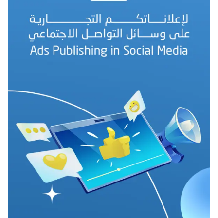
ا
ل
ب
ه
ج
ة
ف
ي
ز
م
ن
ع
ص
ي
ب