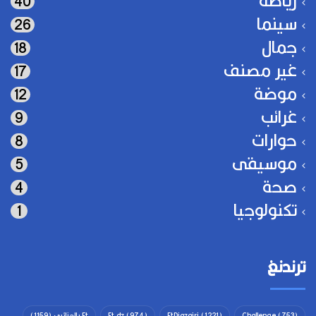
رياضة
40
سينما
26
جمال
18
غير مصنف
17
موضة
12
غرائب
9
حوارات
8
موسيقى
5
صحة
4
تكنولوجيا
1
ترندنغ
(753)
Challenge
(1221)
EtDjazairi
(974)
Et dz
Et بالجزائري
(1159)