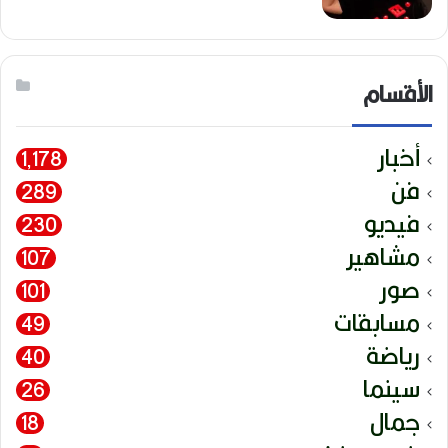
الأقسام
أخبار
1٬178
فن
289
فيديو
230
مشاهير
107
صور
101
مسابقات
49
رياضة
40
سينما
26
جمال
18