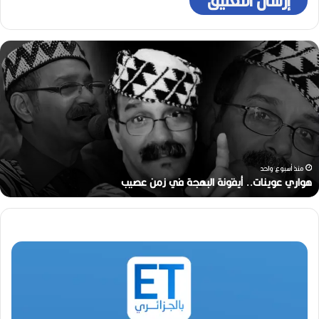
ه
و
ا
ر
ي
ع
و
ي
ن
منذ أسبوع واحد
ا
هواري عوينات.. أيقونة البهجة في زمن عصيب
ت
.
.
أ
ي
ق
و
ن
ة