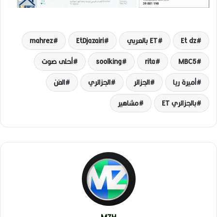
Et dz
ET بالعربي
EtDjazairi
mahrez
MBC5
rita
soolking
أحلى صوت
أميرة ريا
الجزائر
الجزائري
الفن
بالجزائري ET
مشاهير