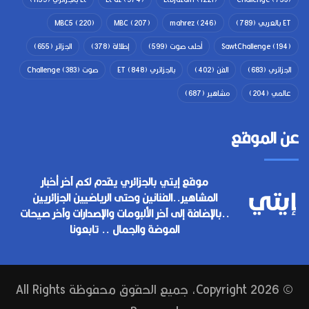
ET بالعربي
(789)
(246)
mahrez
(207)
MBC
(220)
MBC5
(194)
SawtChallenge
أحلى صوت
(599)
إطلالة
(378)
الجزائر
(655)
الجزائري
(683)
الفن
(402)
بالجزائري ET
(848)
صوت Challenge
(383)
عالمي
(204)
مشاهير
(687)
عن الموقع
موقع إيتي بالجزائري يقدم لكم آخر أخبار
المشاهير..الفنانين وحتى الرياضيين الجزائريين
..بالإضافة إلى آخر الألبومات والإصدارات وآخر صيحات
الموضة والجمال .. تابعونا
© Copyright 2026, جميع الحقوق محفوظة All Rights