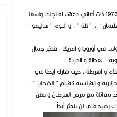
بدأ بتسجيل أول ألبوماته سنة 1973 ذات أغاني حققت له نجاحا واسعا
يمان ” ، ” ثلة ” ، و ألبوم ” ساليمو ”
ات في أوروبا و أمريكا . فعبّر جمال
ية ، العدالة و الحرية … .
ام و أشرطة ، حيث شارك أيضًا في
جزائرية و الفرنسية كفيلم ” الضحايا ” .
 يوم 15 سبتمبر 2018 بعد معاناة مع مرض السرطان و دفن
ك رصيد فني لن يندثر أبداً .