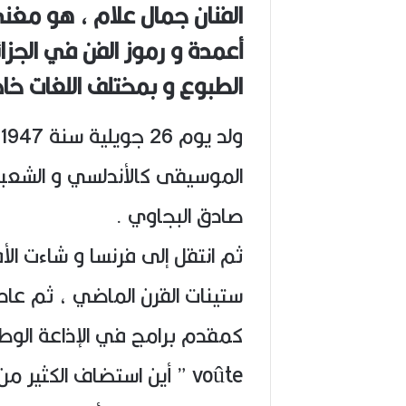
الفنان جمال علام ، هو مغن
(
1
أعمدة و رموز الفن في الجزا
9
4
الطبوع و بمختلف اللغات خاصة
6
-
2
و
0
2
الموسيقى كالأندلسي و الشعبي
6
)
صادق البجاوي .
ثم انتقل إلى فرنسا و شاءت الأ
voûte ” أين استضاف الكثير