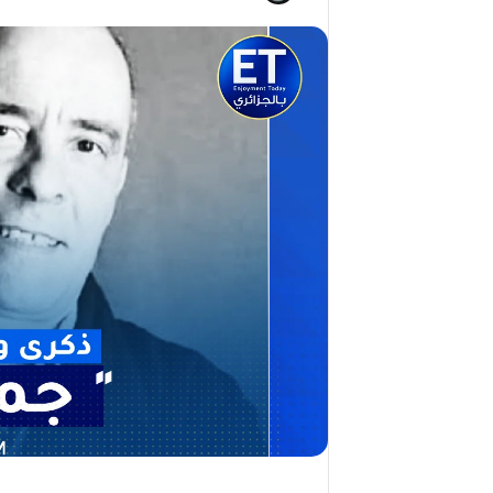
ج
2026)
ا
ل
ق
د
ي
ر
م
ح
م
د
ا
ل
أ
م
ي
ن
م
ر
ب
ا
ح