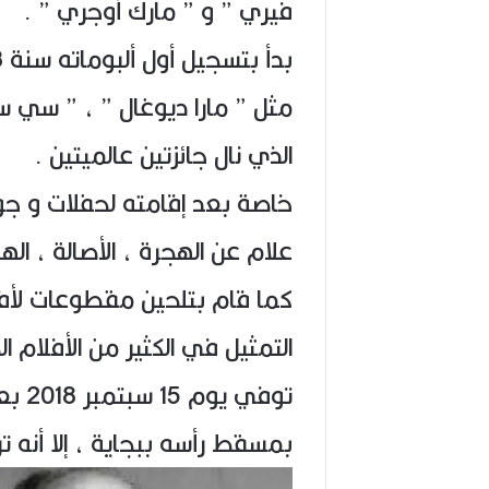
فيري ” و ” مارك أوجري ” .
مثل ” مارا ديوغال ” ، ” سي سل
الذي نال جائزتين عالميتين .
خاصة بعد إقامته لحفلات و جول
علام عن الهجرة ، الأصالة ، الهو
كما قام بتلحين مقطوعات لأفل
التمثيل في الكثير من الأفلام ال
توفي
بمسقط رأسه ببجاية ، إلا أنه تر