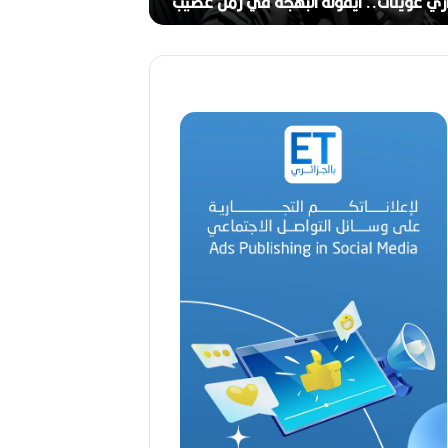
ج
ري عوينات.. أيقونة البهجة في زمن عصيب
2026)
ا
ل
ق
د
ي
ر
م
ح
م
د
ا
ل
أ
م
ي
ن
م
ر
ب
ا
ح