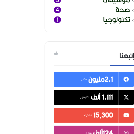
صحة
4
تكنولوجيا
1
إتبعنا
2,1مليون
متابع
1,111 ألف
متابعون
15٬300
مشترك
124ألف
متابع