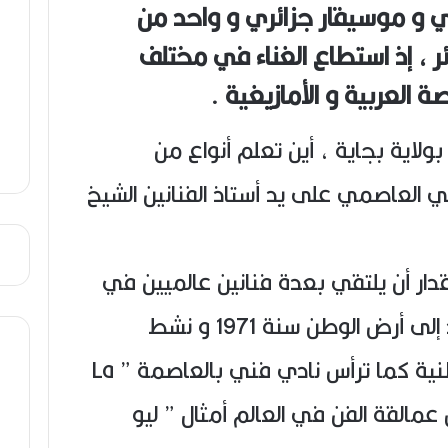
ي و موسيقار جزائري و واحد من
ص
ي
ئر ، إذ استطاع الغناء في مختلف
ب
 العربية و الأمازيغية .
لد يوم 26 جويلية سنة 1947 بولاية بجاية ، أين تعلم أنواع من
 العاصمي على يد أستاذ الفنانين الشيخ
قدار أن يلتقي بعدة فنانين عالميين في
ستينات القرن الماضي ، ثم عاد إلى أرض الوطن سنة 1971 و نشط
كمقدم برامج في الإذاعة الوطنية كما ترأس نادي فني بالعاصمة ” La
 من عمالقة الفن في العالم أمثال ” ليو