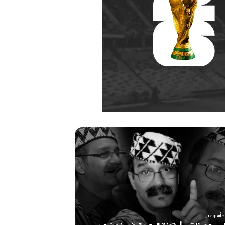
ر
ح
ي
ل
ا
ل
م
خ
منذ أسبوعين
ر
ذ أسبوعين