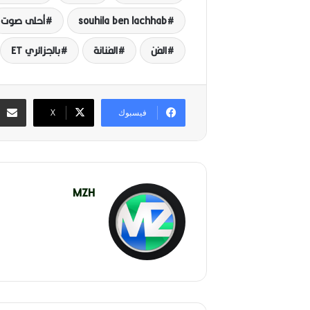
souhila ben lachhab
أحلى صوت
الفن
الفنانة
بالجزائري ET
فيسبوك
‫X
MZH