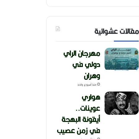
مقالات عشوائية
مهرجان الراي
دولي في
وهران
منذ أسبوع واحد
هواري
عوينات..
أيقونة البهجة
في زمن عصيب