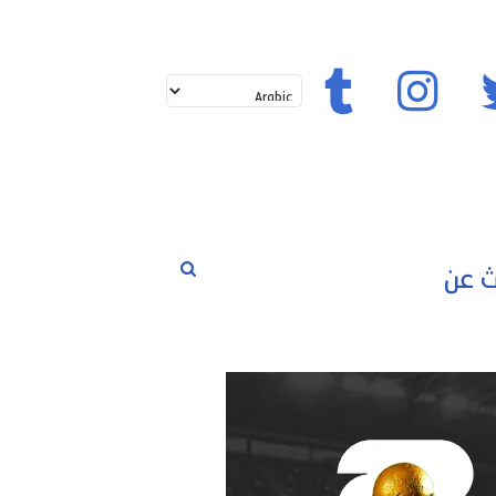
تويتر
إنستغرام
تيك توك
بحث
لم
حوارات
مسابقات
رياضة
عن