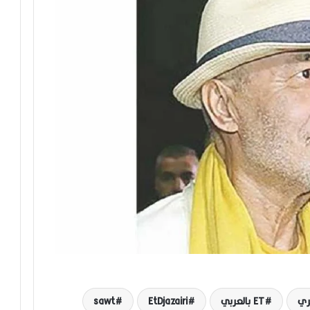
ET بالعربي
EtDjazairi
sawt