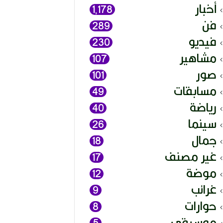
أخبار
1٬178
فن
289
فيديو
230
مشاهير
107
صور
101
مسابقات
49
رياضة
40
سينما
26
جمال
18
غير مصنف
17
موضة
12
غرائب
9
حوارات
8
موسيقى
5