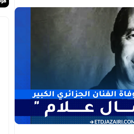
ا
ا
مهرجان الراي دولي في وهران
هوا
ي
ت
د
.
و
.
ل
أ
ي
ي
ف
ق
ي
و
و
ن
ه
ة
ر
ا
ا
ل
ن
ب
ه
ج
ة
ف
ي
ز
م
ن
ع