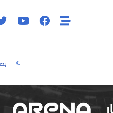
الأقسام
فايسبوك
يوتيوب
الوضع المظ
يو
صور
موسيقى
سينما
موضة
جمال
فن