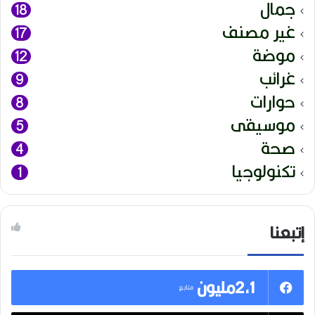
جمال
18
غير مصنف
17
موضة
12
غرائب
9
حوارات
8
موسيقى
5
صحة
4
تكنولوجيا
1
إتبعنا
2,1مليون
متابع