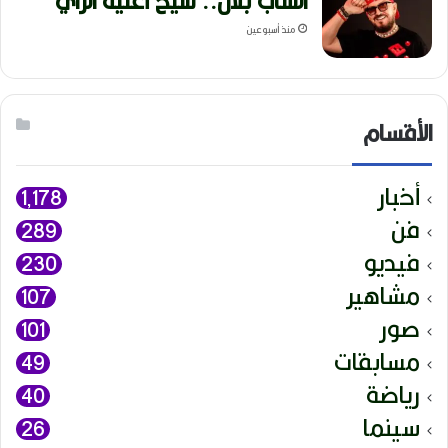
الشاب بلال.. شيخ أغنية الراي
منذ أسبوعين
الأقسام
أخبار
1٬178
فن
289
فيديو
230
مشاهير
107
صور
101
مسابقات
49
رياضة
40
سينما
26