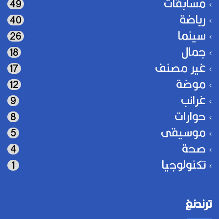
مسابقات
49
رياضة
40
سينما
26
جمال
18
غير مصنف
17
موضة
12
غرائب
9
حوارات
8
موسيقى
5
صحة
4
تكنولوجيا
1
ترندنغ