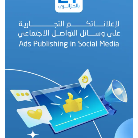
ن
ة
ا
ل
ب
ه
ج
ة
ف
ي
ز
م
ن
ع
ص
ي
ب