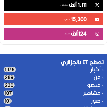
1,111 ألف
متابعون
15٬300
مشترك
124ألف
متابع
تصفح ET بالجزائري
أخبار
1٬178
فن
289
فيديو
230
مشاهير
107
صور
101