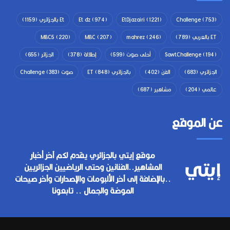
(753)
Challenge
(1221)
EtDjazairi
(974)
Et dz
Et بالجزائري
(1159)
ET بالعربي
(789)
(246)
mahrez
(207)
MBC
(220)
MBC5
(194)
SawtChallenge
أحلى صوت
(599)
إطلالة
(378)
الجزائر
(655)
الجزائري
(683)
الفن
(402)
بالجزائري ET
(848)
صوت Challenge
(383)
عالمي
(204)
مشاهير
(687)
عن الموقع
موقع إيتي بالجزائري يقدم لكم آخر أخبار
المشاهير..الفنانين وحتى الرياضيين الجزائريين
..بالإضافة إلى آخر الألبومات والإصدارات وآخر صيحات
الموضة والجمال .. تابعونا