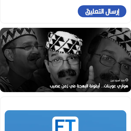
ه
و
ا
ر
ي
ع
و
ي
ن
منذ أسبوعين
ا
هواري عوينات.. أيقونة البهجة في زمن عصيب
ت
.
.
أ
ي
ق
و