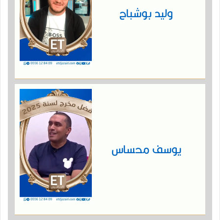
وليد بوشباح
يوسف محساس