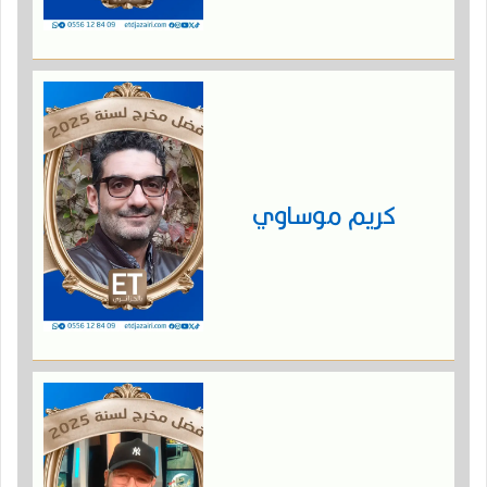
كريم موساوي