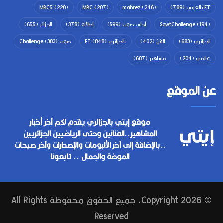
ET بالعربي
(789)
(246)
mahrez
(207)
MBC
(220)
MBC5
(194)
SawtChallenge
أحلى صوت
(599)
إطلالة
(378)
الجزائر
(655)
الجزائري
(683)
الفن
(402)
بالجزائري ET
(848)
صوت Challenge
(383)
عالمي
(204)
مشاهير
(687)
عن الموقع
موقع إيتي بالجزائري يقدم لكم آخر أخبار
المشاهير..الفنانين وحتى الرياضيين الجزائريين
..بالإضافة إلى آخر الألبومات والإصدارات وآخر صيحات
الموضة والجمال .. تابعونا
© Copyright 2026, جميع الحقوق محفوظة All Rights
Reserved