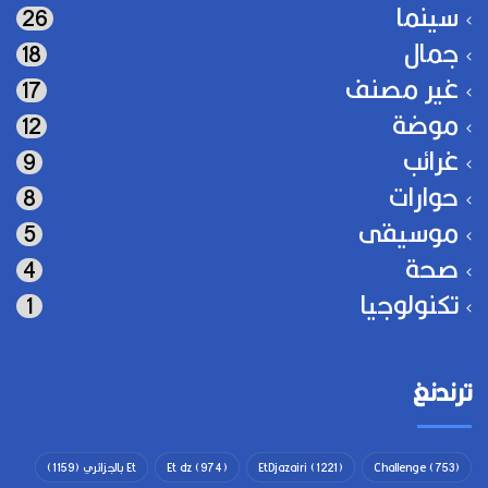
سينما
26
جمال
18
غير مصنف
17
موضة
12
غرائب
9
حوارات
8
موسيقى
5
صحة
4
تكنولوجيا
1
ترندنغ
(753)
Challenge
(1221)
EtDjazairi
(974)
Et dz
Et بالجزائري
(1159)