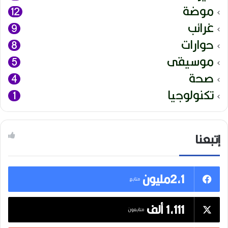
موضة
12
غرائب
9
حوارات
8
موسيقى
5
صحة
4
تكنولوجيا
1
إتبعنا
2,1مليون
متابع
1,111 ألف
متابعون