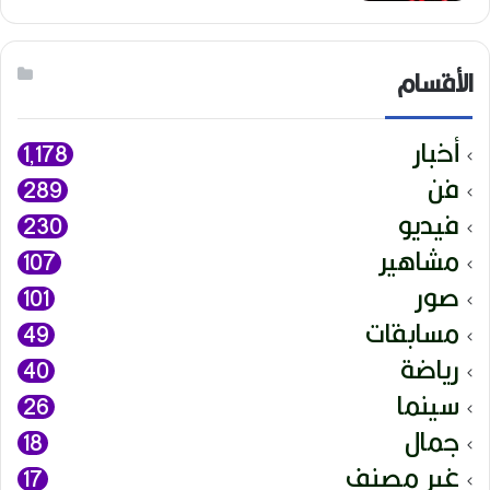
الأقسام
أخبار
1٬178
فن
289
فيديو
230
مشاهير
107
صور
101
مسابقات
49
رياضة
40
سينما
26
جمال
18
غير مصنف
17