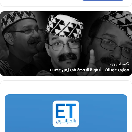
ه
و
ا
ر
ي
ع
و
ي
ن
منذ أسبوع واحد
ا
هواري عوينات.. أيقونة البهجة في زمن عصيب
ت
.
.
أ
ي
ق
و
ن
ة
ا