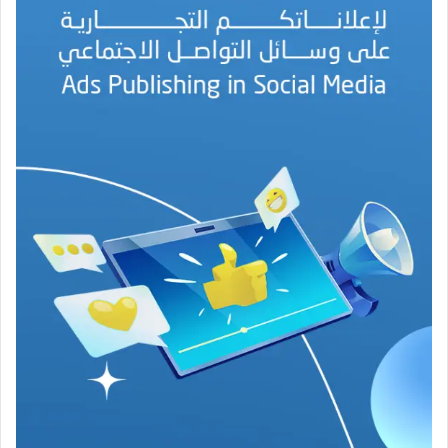
ل
ب
ه
ج
ة
ف
ي
ز
م
ن
ع
ص
ي
ب