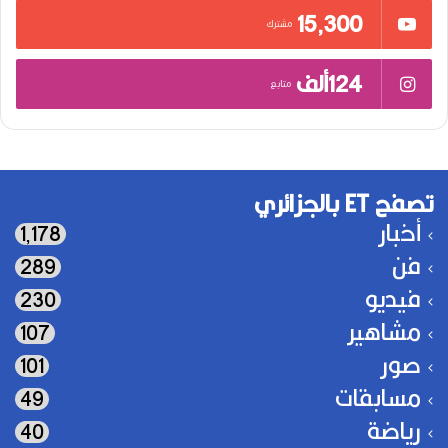
15٬300
مشترك
124ألف
متابع
تصفح ET بالجزائري
أخبار
1٬178
فن
289
فيديو
230
مشاهير
107
صور
101
مسابقات
49
رياضة
40