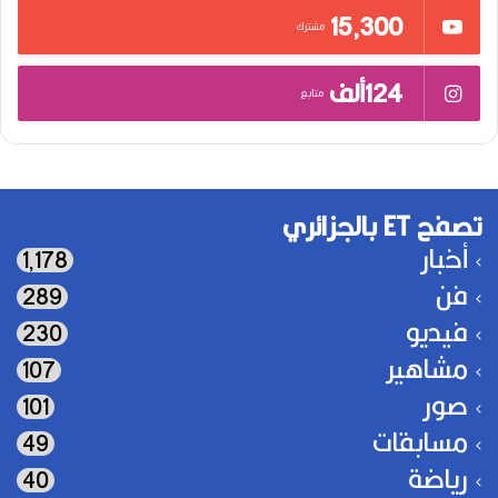
15٬300
مشترك
124ألف
متابع
تصفح ET بالجزائري
أخبار
1٬178
فن
289
فيديو
230
مشاهير
107
صور
101
مسابقات
49
رياضة
40