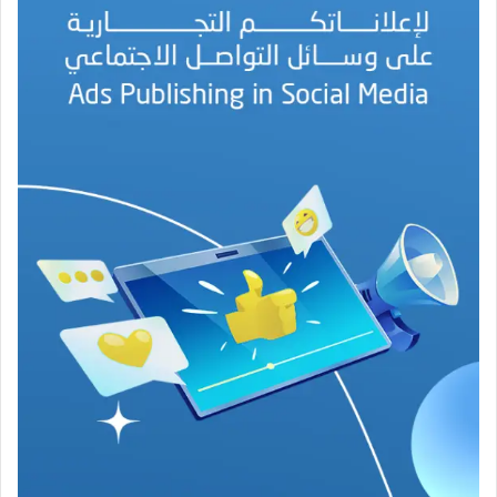
ل
ب
ه
ج
ة
ف
ي
ز
م
ن
ع
ص
ي
ب