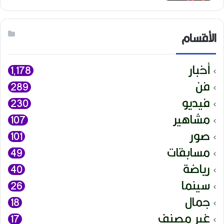
الأقسام
أخبار
1٬178
فن
289
فيديو
230
مشاهير
107
صور
101
مسابقات
49
رياضة
40
سينما
26
جمال
18
غير مصنف
17