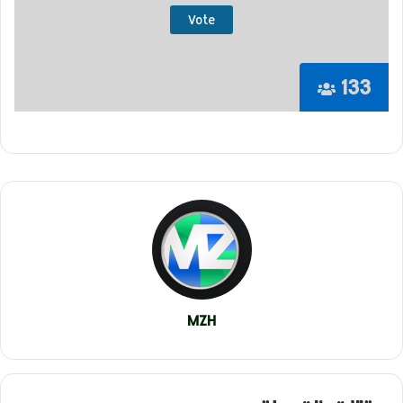
133
MZH