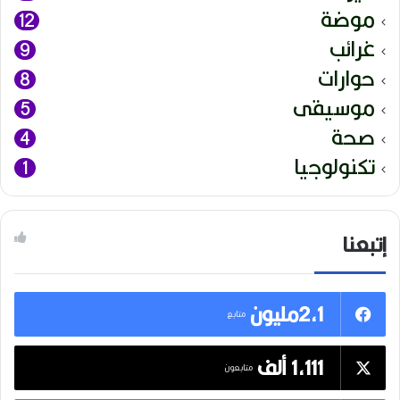
موضة
12
غرائب
9
حوارات
8
موسيقى
5
صحة
4
تكنولوجيا
1
إتبعنا
2,1مليون
متابع
1,111 ألف
متابعون