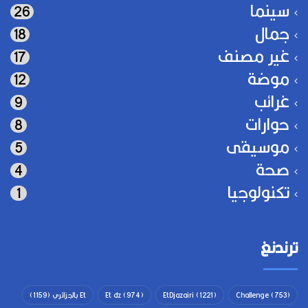
سينما
26
جمال
18
غير مصنف
17
موضة
12
غرائب
9
حوارات
8
موسيقى
5
صحة
4
تكنولوجيا
1
ترندنغ
(753)
Challenge
(1221)
EtDjazairi
(974)
Et dz
Et بالجزائري
(1159)