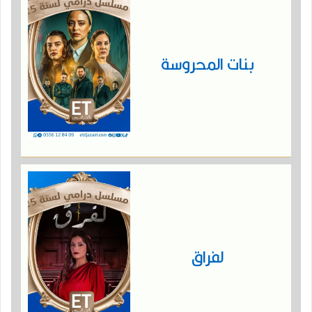
بنات المحروسة
لفراق