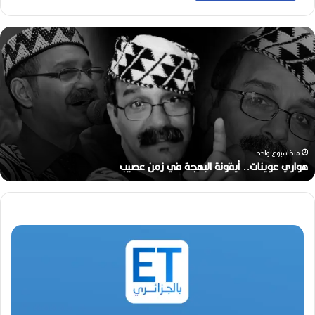
ه
و
ا
ر
ي
ع
و
ي
ن
منذ أسبوع واحد
ا
هواري عوينات.. أيقونة البهجة في زمن عصيب
ت
.
.
أ
ي
ق
و
ن
ة
ا