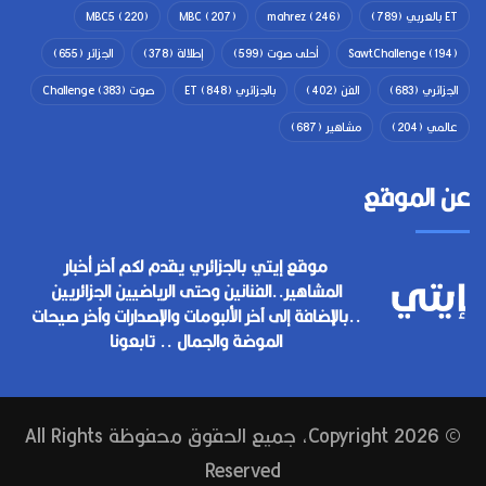
ET بالعربي
(789)
(246)
mahrez
(207)
MBC
(220)
MBC5
(194)
SawtChallenge
أحلى صوت
(599)
إطلالة
(378)
الجزائر
(655)
الجزائري
(683)
الفن
(402)
بالجزائري ET
(848)
صوت Challenge
(383)
عالمي
(204)
مشاهير
(687)
عن الموقع
موقع إيتي بالجزائري يقدم لكم آخر أخبار
المشاهير..الفنانين وحتى الرياضيين الجزائريين
..بالإضافة إلى آخر الألبومات والإصدارات وآخر صيحات
الموضة والجمال .. تابعونا
© Copyright 2026, جميع الحقوق محفوظة All Rights
Reserved