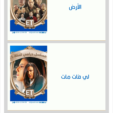
الأرض
لي فات مات