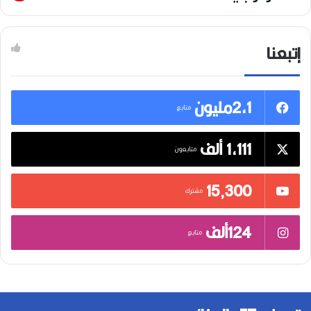
إتبعنا
2,1مليون
متابع
1,111 ألف
متابعون
15٬300
مشترك
124ألف
متابع