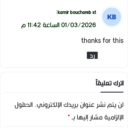
ي
:
kamir bouchareb st
ق
01/03/2026 الساعة 11:42 م
و
thanks for this
ل
رد
اترك تعليقاً
لن يتم نشر عنوان بريدك الإلكتروني.
الحقول
الإلزامية مشار إليها بـ
*