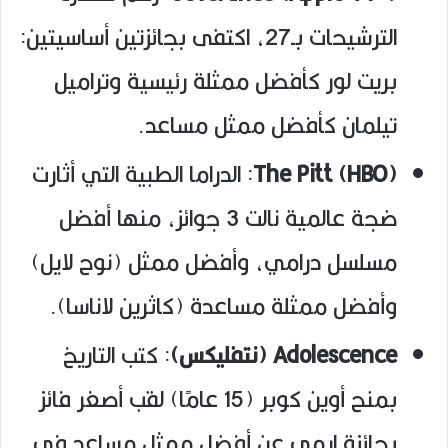
الترشيحات بـ27، اكتفى بجائزتين أساسيتين:
بريت لور كأفضل ممثلة رئيسية وتراميل
تيلمان كأفضل ممثل مساعد.
The Pitt (HBO)
: الدراما الطبية التي أثارت
ضجة عالمية نالت 3 جوائز، منها أفضل
مسلسل درامي، وأفضل ممثل (نوح لايل)
وأفضل ممثلة مساعدة (كاثرين لاناسا).
Adolescence (نتفليكس)
: كتب التاريخ
بمنح أوين كوبر (15 عامًا) لقب أصغر فائز
بجائزة إيمي عن أفضل ممثل مساعد في