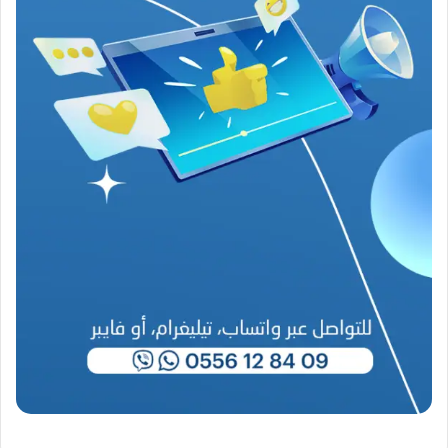
ا
ح
(
1
9
4
6
-
2
0
2
6
)