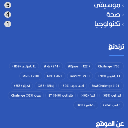
موسيقى
5
صحة
4
تكنولوجيا
1
ترندنغ
(753)
Challenge
(1221)
EtDjazairi
(974)
Et dz
Et بالجزائري
(1159)
ET بالعربي
(789)
(246)
mahrez
(207)
MBC
(220)
MBC5
(194)
SawtChallenge
أحلى صوت
(599)
إطلالة
(378)
الجزائر
(655)
الجزائري
(683)
الفن
(402)
بالجزائري ET
(848)
صوت Challenge
(383)
عالمي
(204)
مشاهير
(687)
عن الموقع