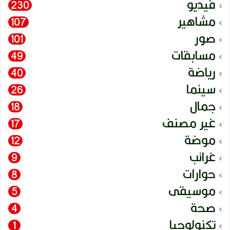
فيديو
230
مشاهير
107
صور
101
مسابقات
49
رياضة
40
سينما
26
جمال
18
غير مصنف
17
موضة
12
غرائب
9
حوارات
8
موسيقى
5
صحة
4
تكنولوجيا
1