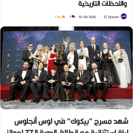
واللحظات التاريخية
724
1
15/09/2025
ET Djazairi
شهد مسرح “بيكوك” في لوس أنجلوس
ليلة استثنائية مع انطلاق الدورة الـ77 لجوائز