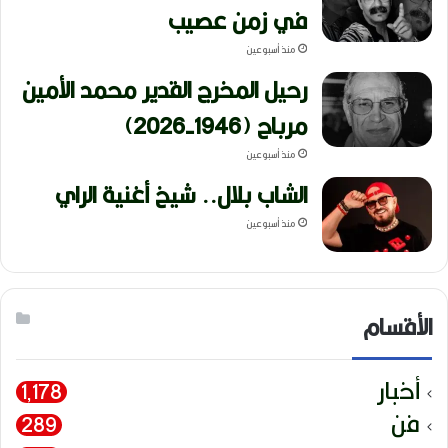
في زمن عصيب
منذ أسبوعين
رحيل المخرج القدير محمد الأمين
مرباح (1946-2026)
منذ أسبوعين
الشاب بلال.. شيخ أغنية الراي
منذ أسبوعين
الأقسام
أخبار
1٬178
فن
289