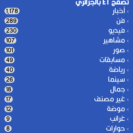
تصفح ET بالجزائري
أخبار
1٬178
فن
289
فيديو
230
مشاهير
107
صور
101
مسابقات
49
رياضة
40
سينما
26
جمال
18
غير مصنف
17
موضة
12
غرائب
9
حوارات
8