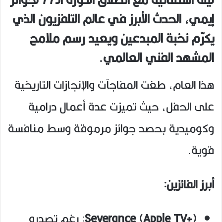
إيمي، الحدث الأبرز في عالم التلفزيون الذي
يكرّم نخبة المبدعين ويعيد رسم ملامح
المشهد الفني العالمي.
هذا العام، طغت المفاجآت والإنجازات التاريخية
على الحفل، حيث تميزت عدة أعمال درامية
وكوميدية بحصد جوائز مرموقة وسط منافسة
قوية.
أبرز الفائزين:
Severance (Apple TV+)
: رغم تصدره