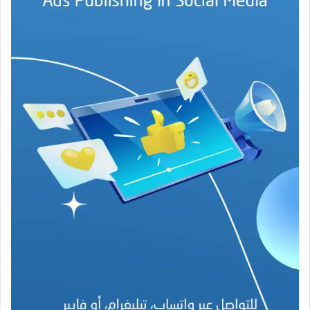
ة
ف
ي
ز
م
ن
ع
ص
ي
ب