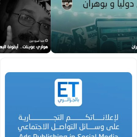
ا
ر
ي
ع
و
ي
ن
منذ أسبوعين
ا
هواري عوينات.. أيقونة البهجة في زمن عصيب
ت
.
.
أ
ي
ق
و
ن
ة
ا
ل
ب
ه
ج