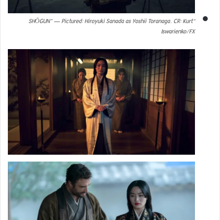
“SHŌGUN” — Pictured: Hiroyuki Sanada as Yoshii Toranaga. CR: Kurt
Iswarienko/FX