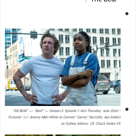
“THE BEAR” — “Beef” — Season 2, Episode 1 (Airs Thursday, June 22nd)
Pictured: (l-r) Jeremy Allen White as Carmen “Carmy” Berzatto, Ayo Edebiri
as Sydney Adamu. CR: Chuck Hodes/FX.