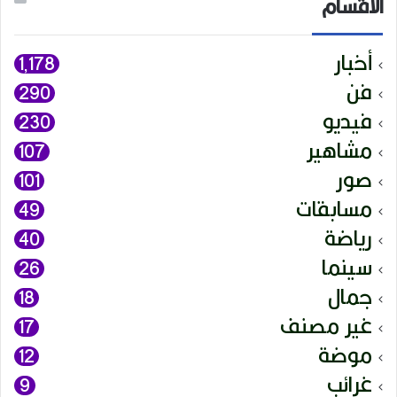
الأقسام
أخبار
1٬178
فن
290
فيديو
230
مشاهير
107
صور
101
مسابقات
49
رياضة
40
سينما
26
جمال
18
غير مصنف
17
موضة
12
غرائب
9