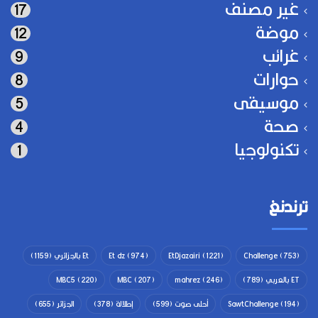
غير مصنف
17
موضة
12
غرائب
9
حوارات
8
موسيقى
5
صحة
4
تكنولوجيا
1
ترندنغ
(753)
Challenge
(1221)
EtDjazairi
(974)
Et dz
Et بالجزائري
(1159)
ET بالعربي
(789)
(246)
mahrez
(207)
MBC
(220)
MBC5
(194)
SawtChallenge
أحلى صوت
(599)
إطلالة
(378)
الجزائر
(655)