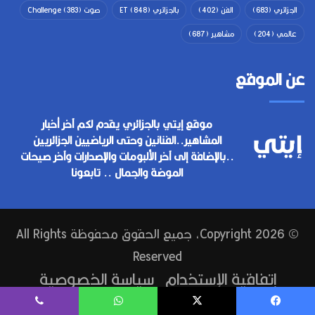
الجزائري
(683)
الفن
(402)
بالجزائري ET
(848)
صوت Challenge
(383)
عالمي
(204)
مشاهير
(687)
عن الموقع
موقع إيتي بالجزائري يقدم لكم آخر أخبار
المشاهير..الفنانين وحتى الرياضيين الجزائريين
..بالإضافة إلى آخر الألبومات والإصدارات وآخر صيحات
الموضة والجمال .. تابعونا
© Copyright 2026, جميع الحقوق محفوظة All Rights
Reserved
إتفاقية الإستخدام
سياسة الخصوصية
إتصل بنا
فيسبوك
‫X
واتساب
ڤايبر