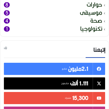
حوارات
8
موسيقى
5
صحة
4
تكنولوجيا
1
إتبعنا
2,1مليون
متابع
1,111 ألف
متابعون
15٬300
مشترك