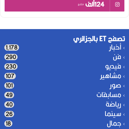
124ألف
متابع
تصفح ET بالجزائري
أخبار
1٬178
فن
290
فيديو
230
مشاهير
107
صور
101
مسابقات
49
رياضة
40
سينما
26
جمال
18