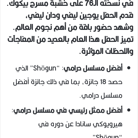
في نسخته الـ76 على خشبة مسرح بيكوك.
قدم الحفل يوجين ليفي ودان ليفي،
وشهد حضور باقة من أهم نجوم العالم.
تميز الحفل هذا العام بالعديد من المفاجآت
واللحظات المؤثرة.
أفضل مسلسل درامي
: “Shōgun” الذي
حصد 18 جائزة، بما في ذلك جائزة أفضل
مسلسل درامي.
أفضل ممثل رئيسي في مسلسل درامي
:
هيرويوكي سانادا عن دوره في
“Shōgun”.