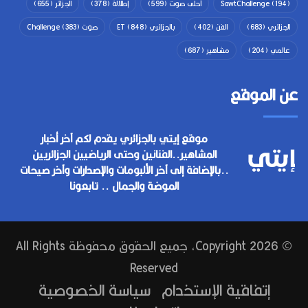
(194)
SawtChallenge
أحلى صوت
(599)
إطلالة
(378)
الجزائر
(655)
الجزائري
(683)
الفن
(402)
بالجزائري ET
(848)
صوت Challenge
(383)
عالمي
(204)
مشاهير
(687)
عن الموقع
موقع إيتي بالجزائري يقدم لكم آخر أخبار
المشاهير..الفنانين وحتى الرياضيين الجزائريين
..بالإضافة إلى آخر الألبومات والإصدارات وآخر صيحات
الموضة والجمال .. تابعونا
© Copyright 2026, جميع الحقوق محفوظة All Rights
Reserved
إتفاقية الإستخدام
سياسة الخصوصية