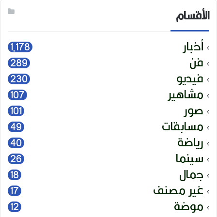
الأقسام
أخبار
1٬178
فن
289
فيديو
230
مشاهير
107
صور
101
مسابقات
49
رياضة
40
سينما
26
جمال
18
غير مصنف
17
موضة
12