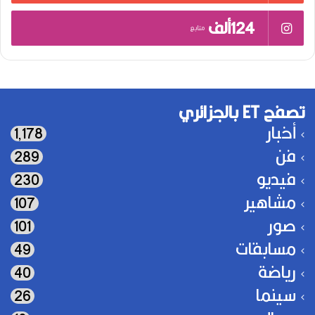
124ألف
متابع
تصفح ET بالجزائري
أخبار
1٬178
فن
289
فيديو
230
مشاهير
107
صور
101
مسابقات
49
رياضة
40
سينما
26