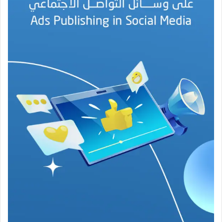
ه
ج
ة
ف
ي
ز
م
ن
ع
ص
ي
ب