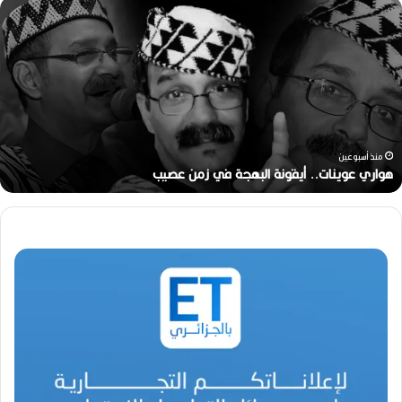
ه
و
ا
ر
ي
ع
و
ي
ن
منذ أسبوعين
ا
هواري عوينات.. أيقونة البهجة في زمن عصيب
ت
.
.
أ
ي
ق
و
ن
ة
ا
ل
ب