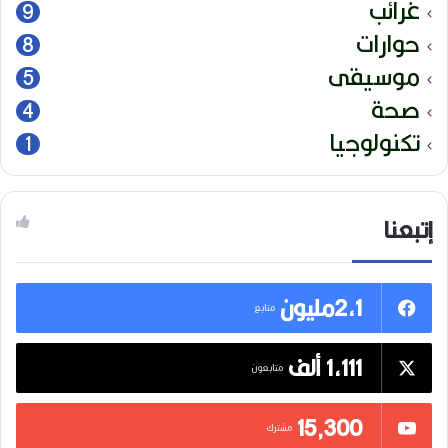
غرائب
9
حوارات
8
موسيقى
5
صحة
4
تكنولوجيا
1
إتبعنا
2,1مليون
متابع
1,111 ألف
متابعون
15٬300
مشترك