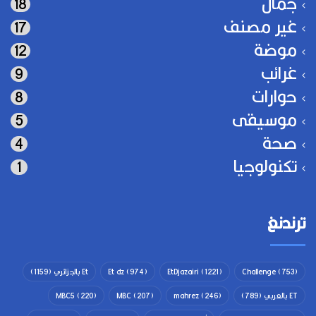
جمال
18
غير مصنف
17
موضة
12
غرائب
9
حوارات
8
موسيقى
5
صحة
4
تكنولوجيا
1
ترندنغ
(753)
Challenge
(1221)
EtDjazairi
(974)
Et dz
Et بالجزائري
(1159)
ET بالعربي
(789)
(246)
mahrez
(207)
MBC
(220)
MBC5